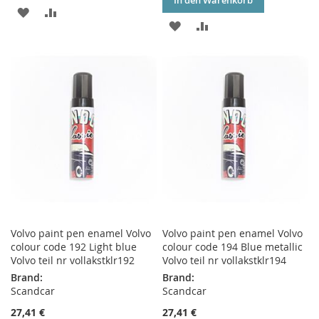
In den Warenkorb
ZUR
ZUR
ZUR
ZUR
WUNSCHLISTE
VERGLEICHSLISTE
WUNSCHLISTE
VERGLEICHSLISTE
HINZUFÜGEN
HINZUFÜGEN
HINZUFÜGEN
HINZUFÜGEN
Volvo paint pen enamel Volvo
Volvo paint pen enamel Volvo
colour code 192 Light blue
colour code 194 Blue metallic
Volvo teil nr vollakstklr192
Volvo teil nr vollakstklr194
Brand:
Brand:
Scandcar
Scandcar
27,41 €
27,41 €