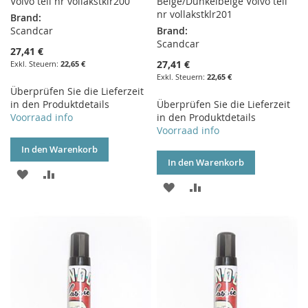
Volvo teil nr vollakstklr200
Beige/Dunkelbeige Volvo teil
nr vollakstklr201
Brand:
Scandcar
Brand:
Scandcar
27,41 €
27,41 €
22,65 €
22,65 €
Überprüfen Sie die Lieferzeit
in den Produktdetails
Überprüfen Sie die Lieferzeit
Voorraad info
in den Produktdetails
Voorraad info
In den Warenkorb
In den Warenkorb
ZUR
ZUR
ZUR
ZUR
WUNSCHLISTE
VERGLEICHSLISTE
WUNSCHLISTE
VERGLEICHSLISTE
HINZUFÜGEN
HINZUFÜGEN
HINZUFÜGEN
HINZUFÜGEN