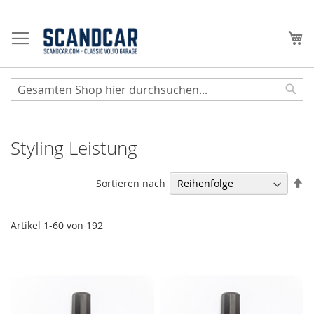
Zum
Inhalt
Me
springen
Sear
Styling Leistung
Ab
Sortieren nach
so
Artikel
1
-
60
von
192