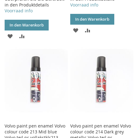
in den Produktdetails
Voorraad info
Voorraad info
In den Warenkorb
In den Warenkorb
ZUR
ZUR
ZUR
ZUR
WUNSCHLISTE
VERGLEICHSLISTE
WUNSCHLISTE
VERGLEICHSLISTE
HINZUFÜGEN
HINZUFÜGEN
HINZUFÜGEN
HINZUFÜGEN
Volvo paint pen enamel Volvo
Volvo paint pen enamel Volvo
colour code 213 Mid blue
colour code 214 Dark grey
Volvo teil nr vollakstklr213
metallic Volvo teil nr