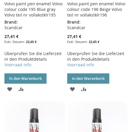
Volvo paint pen enamel Volvo
Volvo paint pen enamel Volvo
colour code 195 Blue gray
colour code 196 Beige Volvo
Volvo teil nr vollakstklr195
teil nr vollakstklr196
Brand:
Brand:
Scandcar
Scandcar
27,41 €
27,41 €
22,65 €
22,65 €
Überprüfen Sie die Lieferzeit
Überprüfen Sie die Lieferzeit
in den Produktdetails
in den Produktdetails
Voorraad info
Voorraad info
In den Warenkorb
In den Warenkorb
ZUR
ZUR
ZUR
ZUR
WUNSCHLISTE
VERGLEICHSLISTE
WUNSCHLISTE
VERGLEICHSLISTE
HINZUFÜGEN
HINZUFÜGEN
HINZUFÜGEN
HINZUFÜGEN