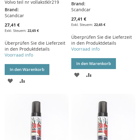
Volvo teil nr vollakstklr219
Brand:
Brand:
Scandcar
Scandcar
27,41 €
27,41 €
22,65 €
22,65 €
Überprüfen Sie die Lieferzeit
Überprüfen Sie die Lieferzeit
in den Produktdetails
in den Produktdetails
Voorraad info
Voorraad info
In den Warenkorb
In den Warenkorb
ZUR
ZUR
ZUR
ZUR
WUNSCHLISTE
VERGLEICHSLISTE
WUNSCHLISTE
VERGLEICHSLISTE
HINZUFÜGEN
HINZUFÜGEN
HINZUFÜGEN
HINZUFÜGEN