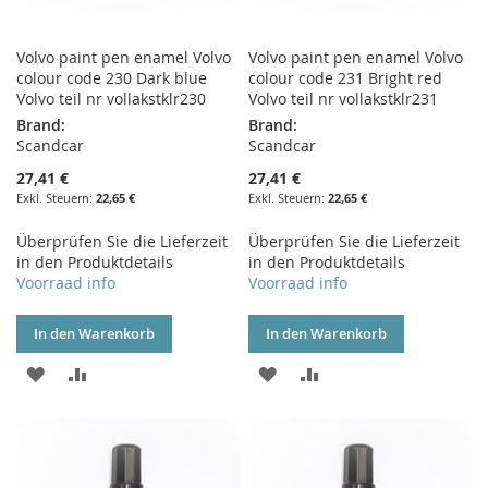
Volvo paint pen enamel Volvo
Volvo paint pen enamel Volvo
colour code 230 Dark blue
colour code 231 Bright red
Volvo teil nr vollakstklr230
Volvo teil nr vollakstklr231
Brand:
Brand:
Scandcar
Scandcar
27,41 €
27,41 €
22,65 €
22,65 €
Überprüfen Sie die Lieferzeit
Überprüfen Sie die Lieferzeit
in den Produktdetails
in den Produktdetails
Voorraad info
Voorraad info
In den Warenkorb
In den Warenkorb
ZUR
ZUR
ZUR
ZUR
WUNSCHLISTE
VERGLEICHSLISTE
WUNSCHLISTE
VERGLEICHSLISTE
HINZUFÜGEN
HINZUFÜGEN
HINZUFÜGEN
HINZUFÜGEN