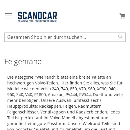
Zum
Inhalt
Me
springen
Sear
Felgenrand
Die Kategorie "Wielrand" bietet eine breite Palette an
hochwertigen Volvo-Teilen. Hier finden Sie alles, was Sie für
Modelle wie den Volvo 240, 740, 850, V70, S60, XC90, 940,
960, S40, V40, P1800, Amazon, PV444, PV544, Duett und viele
mehr benötigen. Unsere Auswahl umfasst sechs
Hauptprodukte: Radkappen, Felgen, Radmuttern,
Felgenschlösser, Ventilkappen und Radzierblenden. Jedes
Teil ist perfekt auf Ihr Volvo-Modell abgestimmt und
garantiert eine gute Passform. Unsere Wielrand-Teile sind
von höchster Qualität und Originalität, um die Leistung