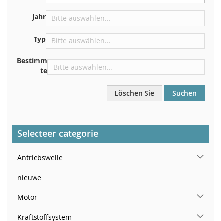
Zentrieren Sie es an der Trennwand unter der Haube
Direkt im Motorraum
Jahr
In der Nähe der Windschutzscheibe, auf dem
Typ
Armaturenbrett
In der rechten hinteren Türsäule
Bestimm
te
Löschen Sie
Suchen
Selecteer categorie
Antriebswelle
nieuwe
Motor
Kraftstoffsystem