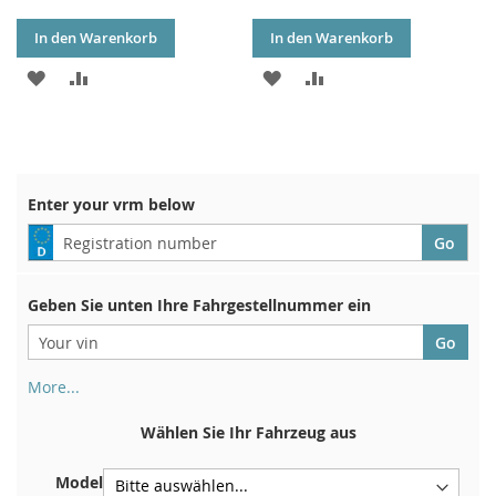
In den Warenkorb
In den Warenkorb
ZUR
ZUR
ZUR
ZUR
WUNSCHLISTE
VERGLEICHSLISTE
WUNSCHLISTE
VERGLEICHSLISTE
HINZUFÜGEN
HINZUFÜGEN
HINZUFÜGEN
HINZUFÜGEN
Enter your vrm below
Geben Sie unten Ihre Fahrgestellnummer ein
More...
Ihre Fahrgestellnummer finden Sie auf der Rückseite Ihrer
Zulassungsbescheinigung. Und auch im Auto
Wählen Sie Ihr Fahrzeug aus
Auf der Bodenplatte für den rechten Vordersitz
Model