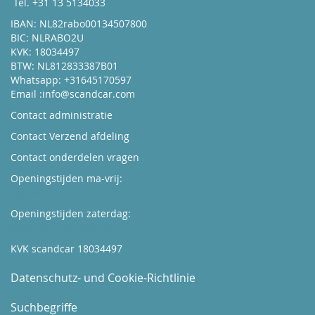
Tel. +31 13 5134033
IBAN: NL82rabo00134507800
BIC: NLRABO2U
KVK: 18034497
BTW: NL812833387B01
Whatsapp: +31645170597
Email :
info@scandcar.com
Contact administratie
Contact Verzend afdeling
Contact onderdelen vragen
Openingstijden ma-vrij:
Kijk hier
Openingstijden zaterdag:
Boek hier uw afspraak
KVK scandcar 18034497
Datenschutz- und Cookie-Richtlinie
Suchbegriffe