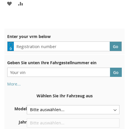
ZUR
ZUR
WUNSCHLISTE
VERGLEICHSLISTE
HINZUFÜGEN
HINZUFÜGEN
Enter your vrm below
Geben Sie unten Ihre Fahrgestellnummer ein
More...
Ihre Fahrgestellnummer finden Sie auf der Rückseite Ihrer
Zulassungsbescheinigung. Und auch im Auto
Wählen Sie Ihr Fahrzeug aus
Auf der Bodenplatte für den rechten Vordersitz
Model
Zentrieren Sie es an der Trennwand unter der Haube
Direkt im Motorraum
Jahr