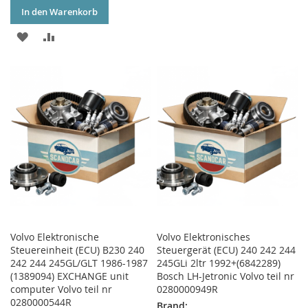
WUNSCHLISTE
VERGLEICHSLISTE
In den Warenkorb
HINZUFÜGEN
HINZUFÜGEN
ZUR
ZUR
WUNSCHLISTE
VERGLEICHSLISTE
HINZUFÜGEN
HINZUFÜGEN
Volvo Elektronische
Volvo Elektronisches
Steuereinheit (ECU) B230 240
Steuergerät (ECU) 240 242 244
242 244 245GL/GLT 1986-1987
245GLi 2ltr 1992+(6842289)
(1389094) EXCHANGE unit
Bosch LH-Jetronic Volvo teil nr
computer Volvo teil nr
0280000949R
0280000544R
Brand: