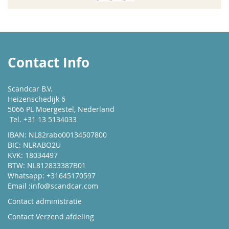
Contact Info
Scandcar B.V.
Heizenschedijk 6
5066 PL Moergestel, Nederland
Tel. +31 13 5134033
IBAN: NL82rabo00134507800
BIC: NLRABO2U
KVK: 18034497
BTW: NL812833387B01
Whatsapp: +31645170597
Email :
info@scandcar.com
Contact administratie
Contact Verzend afdeling