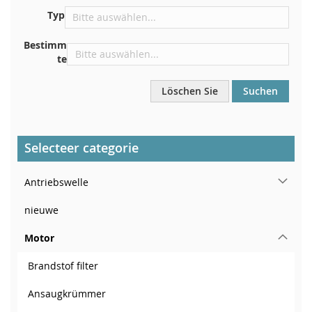
In der Nähe der Windschutzscheibe, auf dem
Typ
Armaturenbrett
In der rechten hinteren Türsäule
Bestimm
te
Löschen Sie
Suchen
Selecteer categorie
Antriebswelle
nieuwe
Motor
Brandstof filter
Ansaugkrümmer