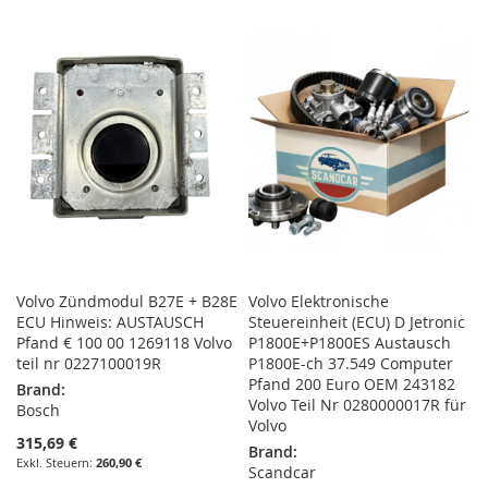
WUNSCHLISTE
VERGLEICHSLISTE
HINZUFÜGEN
HINZUFÜGEN
Volvo Zündmodul B27E + B28E
Volvo Elektronische
ECU Hinweis: AUSTAUSCH
Steuereinheit (ECU) D Jetronic
Pfand € 100 00 1269118 Volvo
P1800E+P1800ES Austausch
teil nr 0227100019R
P1800E-ch 37.549 Computer
Pfand 200 Euro OEM 243182
Brand:
Volvo Teil Nr 0280000017R für
Bosch
Volvo
315,69 €
Brand:
260,90 €
Scandcar