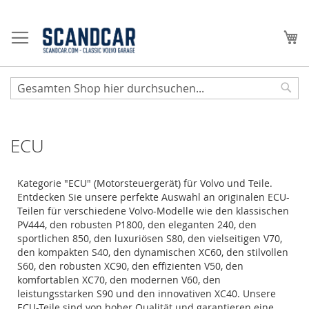
Zum
Inhalt
Me
springen
Sear
ECU
Kategorie "ECU" (Motorsteuergerät) für Volvo und Teile.
Entdecken Sie unsere perfekte Auswahl an originalen ECU-
Teilen für verschiedene Volvo-Modelle wie den klassischen
PV444, den robusten P1800, den eleganten 240, den
sportlichen 850, den luxuriösen S80, den vielseitigen V70,
den kompakten S40, den dynamischen XC60, den stilvollen
S60, den robusten XC90, den effizienten V50, den
komfortablen XC70, den modernen V60, den
leistungsstarken S90 und den innovativen XC40. Unsere
ECU-Teile sind von hoher Qualität und garantieren eine