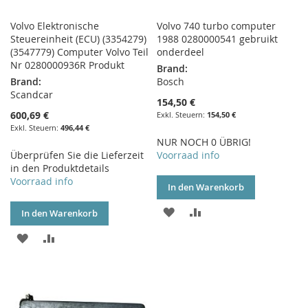
Volvo Elektronische
Volvo 740 turbo computer
Steuereinheit (ECU) (3354279)
1988 0280000541 gebruikt
(3547779) Computer Volvo Teil
onderdeel
Nr 0280000936R Produkt
Brand:
Brand:
Bosch
Scandcar
154,50 €
600,69 €
154,50 €
496,44 €
NUR NOCH 0 ÜBRIG!
Überprüfen Sie die Lieferzeit
Voorraad info
in den Produktdetails
Voorraad info
In den Warenkorb
ZUR
ZUR
In den Warenkorb
WUNSCHLISTE
VERGLEICHSLISTE
ZUR
ZUR
HINZUFÜGEN
HINZUFÜGEN
WUNSCHLISTE
VERGLEICHSLISTE
HINZUFÜGEN
HINZUFÜGEN