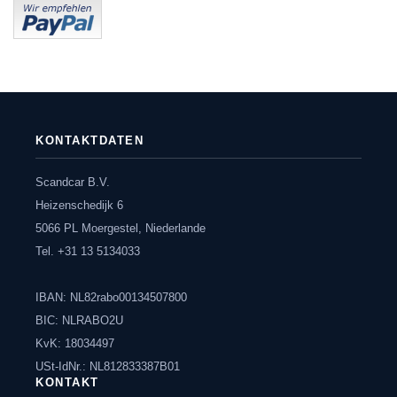
KONTAKTDATEN
Scandcar B.V.
Heizenschedijk 6
5066 PL Moergestel, Niederlande
Tel. +31 13 5134033
IBAN: NL82rabo00134507800
BIC: NLRABO2U
KvK: 18034497
USt-IdNr.: NL812833387B01
KONTAKT