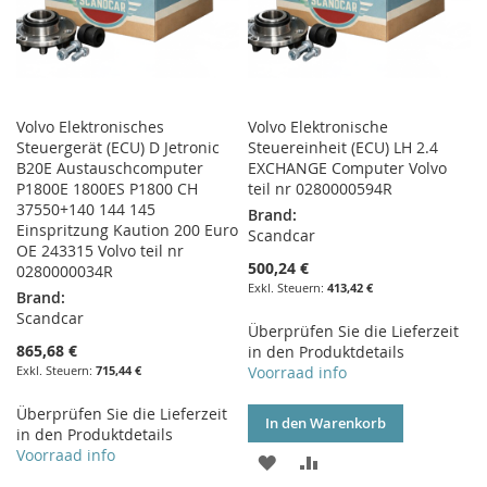
Volvo Elektronisches
Volvo Elektronische
Steuergerät (ECU) D Jetronic
Steuereinheit (ECU) LH 2.4
B20E Austauschcomputer
EXCHANGE Computer Volvo
P1800E 1800ES P1800 CH
teil nr 0280000594R
37550+140 144 145
Brand:
Einspritzung Kaution 200 Euro
Scandcar
OE 243315 Volvo teil nr
500,24 €
0280000034R
413,42 €
Brand:
Scandcar
Überprüfen Sie die Lieferzeit
865,68 €
in den Produktdetails
715,44 €
Voorraad info
Überprüfen Sie die Lieferzeit
In den Warenkorb
in den Produktdetails
Voorraad info
ZUR
ZUR