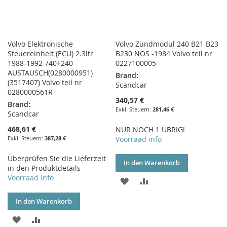
Volvo Elektronische
Volvo Zündmodul 240 B21 B23
Steuereinheit (ECU) 2.3ltr
B230 NOS -1984 Volvo teil nr
1988-1992 740+240
0227100005
AUSTAUSCH(0280000951)
Brand:
(3517407) Volvo teil nr
Scandcar
0280000561R
340,57 €
Brand:
281,46 €
Scandcar
468,61 €
NUR NOCH 1 ÜBRIG!
387,28 €
Voorraad info
Überprüfen Sie die Lieferzeit
In den Warenkorb
in den Produktdetails
Voorraad info
ZUR
ZUR
WUNSCHLISTE
VERGLEICHSLISTE
In den Warenkorb
HINZUFÜGEN
HINZUFÜGEN
ZUR
ZUR