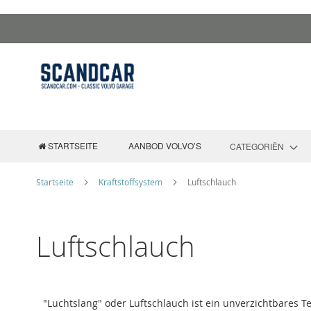
Zum
Inhalt
springen
STARTSEITE
AANBOD VOLVO’S
CATEGORIËN
Startseite
Kraftstoffsystem
Luftschlauch
Luftschlauch
"Luchtslang" oder Luftschlauch ist ein unverzichtbares Te