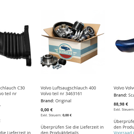
tschlauch C30
Volvo Luftsaugschlauch 400
Volvo Volv
o teil nr
Volvo teil nr 3463161
Brand:
Sc
Brand:
Original
88,98 €
r
0,00 €
0,00 €
€
Überprüfen
Überprüfen Sie die Lieferzeit in
den Produ
ie Lieferzeit in
den Produktdetails
Voorraad 