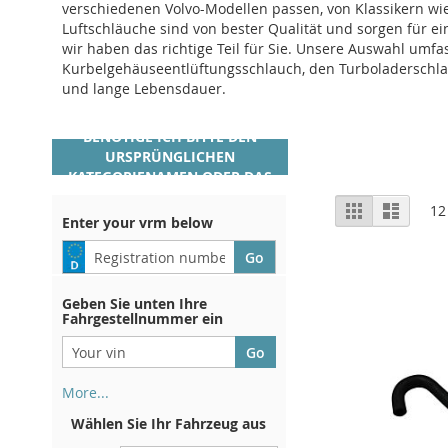
verschiedenen Volvo-Modellen passen, von Klassikern w
Luftschläuche sind von bester Qualität und sorgen für ein
wir haben das richtige Teil für Sie. Unsere Auswahl umfa
Kurbelgehäuseentlüftungsschlauch, den Turboladerschlauc
und lange Lebensdauer.
UM EINE GENAUE
ÜBERSETZUNG ZU LIEFERN,
BENÖTIGE ICH BITTE DEN
URSPRÜNGLICHEN
KATEGORIENAMEN ODER DAS
SPEZIFISCHE AUTOTEIL, DAS
Anzeigen
Liste
Liste
12
ÜBERSETZT WERDEN SOLL.
Enter your vrm below
als
Geben Sie unten Ihre
Fahrgestellnummer ein
More...
Ihre Fahrgestellnummer finden
Wählen Sie Ihr Fahrzeug aus
Sie auf der Rückseite Ihrer