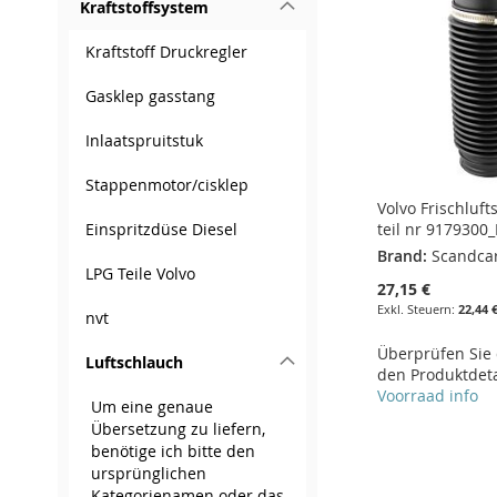
Kraftstoffsystem
HINZUFÜGEN
Kraftstoff Druckregler
Gasklep gasstang
Inlaatspruitstuk
Stappenmotor/cisklep
Volvo Frischluft
Einspritzdüse Diesel
teil nr 9179300
Brand:
Scandca
LPG Teile Volvo
27,15 €
22,44 
nvt
Überprüfen Sie d
Luftschlauch
den Produktdeta
Voorraad info
Um eine genaue
Übersetzung zu liefern,
In den Warenkorb
benötige ich bitte den
In den Warenkorb
In den Warenkorb
ursprünglichen
ZUR
In den Warenkorb
ZUR
ZUR
Kategorienamen oder das