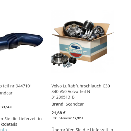
o teil nr 9447101
Volvo Luftabfuhrschlauch C30
S40 V50 Volvo Teil Nr
andcar
31286513_B
Brand:
Scandcar
73,54 €
21,68 €
 Sie die Lieferzeit in
17,92 €
ktdetails
info
Überprüfen Sie die Lieferzeit in