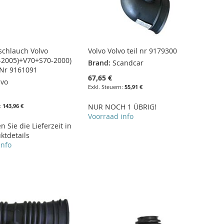
tschlauch Volvo
Volvo Volvo teil nr 9179300
-2005)+V70+S70-2000)
Brand:
Scandcar
l Nr 9161091
67,65 €
lvo
55,91 €
143,96 €
NUR NOCH 1 ÜBRIG!
Voorraad info
 Sie die Lieferzeit in
ktdetails
info