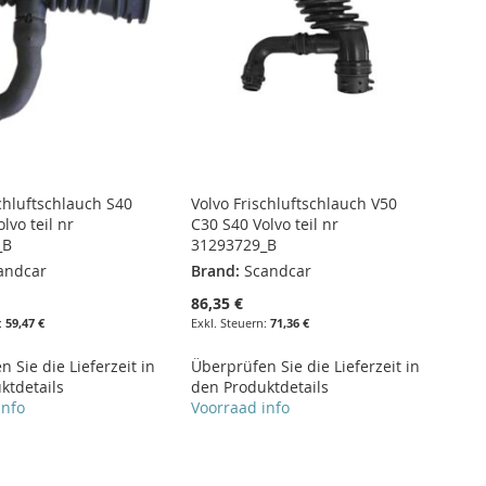
chluftschlauch S40
Volvo Frischluftschlauch V50
lvo teil nr
C30 S40 Volvo teil nr
_B
31293729_B
andcar
Brand:
Scandcar
86,35 €
59,47 €
71,36 €
 Sie die Lieferzeit in
Überprüfen Sie die Lieferzeit in
ktdetails
den Produktdetails
info
Voorraad info