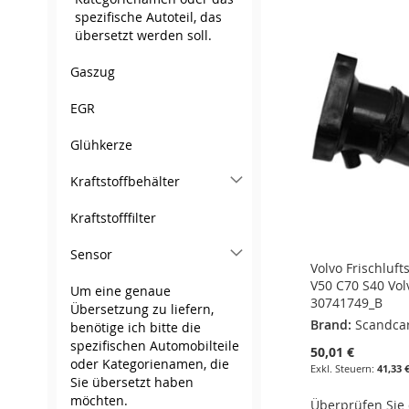
WUNSCHLISTE
ZUR
ZUR
spezifische Autoteil, das
WUNSCHLISTE
ZUR
WUNSCHLISTE
ZUR
übersetzt werden soll.
HINZUFÜGEN
VERGLEICHSLISTE
WUNSCHLISTE
ZUR
HINZUFÜGEN
VERGLEICHSLISTE
HINZUFÜGEN
VERGLEICHSLISTE
Gaszug
HINZUFÜGEN
HINZUFÜGEN
VERGLEICHSLISTE
HINZUFÜGEN
HINZUFÜGEN
EGR
HINZUFÜGEN
Glühkerze
Kraftstoffbehälter
Kraftstofffilter
Sensor
Volvo Frischluf
V50 C70 S40 Volv
Um eine genaue
30741749_B
Übersetzung zu liefern,
Brand:
Scandca
benötige ich bitte die
spezifischen Automobilteile
50,01 €
oder Kategorienamen, die
41,33 
Sie übersetzt haben
möchten.
Überprüfen Sie d