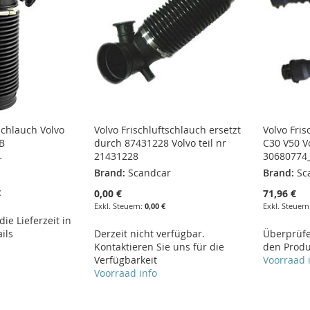
schlauch Volvo
Volvo Frischluftschlauch ersetzt
Volvo Fris
_B
durch 87431228 Volvo teil nr
C30 V50 Vo
21431228
30680774
r
Brand:
Scandcar
Brand:
Sc
0,00 €
71,96 €
€
0,00 €
ie Lieferzeit in
ils
Derzeit nicht verfügbar.
Überprüfen
Kontaktieren Sie uns für die
den Produ
Verfügbarkeit
Voorraad 
Voorraad info