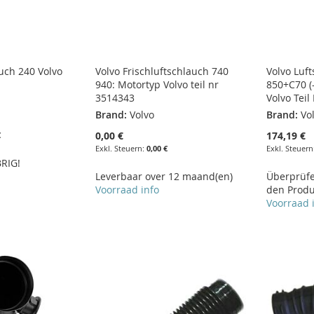
auch 240 Volvo
Volvo Frischluftschlauch 740
Volvo Luf
940: Motortyp Volvo teil nr
850+C70 (
3514343
Volvo Tei
Brand:
Volvo
Brand:
Vo
0,00 €
174,19 €
€
0,00 €
RIG!
Leverbaar over 12 maand(en)
Überprüfen
Voorraad info
den Produ
Voorraad 