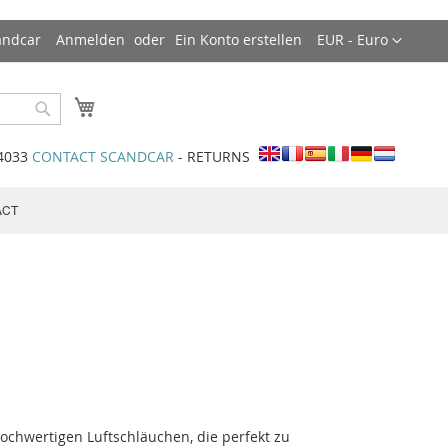
Währung
andcar
Anmelden
Ein Konto erstellen
EUR - Euro
Mein Warenkorb
Search
34033
CONTACT SCANDCAR
- RETURNS
ACT
 hochwertigen Luftschläuchen, die perfekt zu