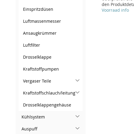
den Produktdeta
Einspritzdüsen
In den Warenkorb
Voorraad info
In den Warenkorb
ZUR
In den Warenkorb
In den Warenkorb
Luftmassenmesser
ZUR
WUNSCHLISTE
ZUR
ZUR
ZUR
Ansaugkrümmer
WUNSCHLISTE
ZUR
HINZUFÜGEN
VERGLEICHSLISTE
WUNSCHLISTE
ZUR
WUNSCHLISTE
ZUR
Luftfilter
HINZUFÜGEN
VERGLEICHSLISTE
HINZUFÜGEN
HINZUFÜGEN
VERGLEICHSLISTE
HINZUFÜGEN
VERGLEICHSLISTE
HINZUFÜGEN
Drosselklappe
HINZUFÜGEN
HINZUFÜGEN
Kraftstoffpumpen
Vergaser Teile
Kraftstoffschlauch/leitung
Drosselklappengehäuse
Kühlsystem
Auspuff