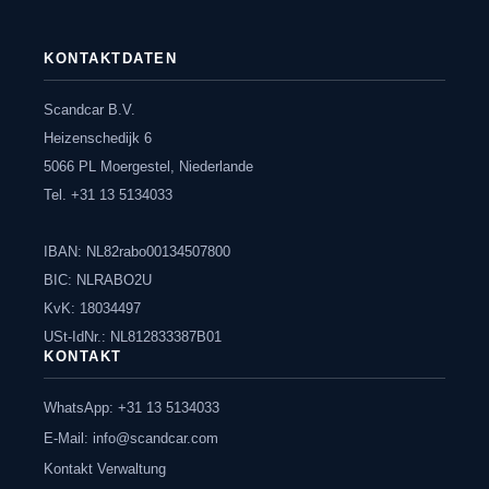
KONTAKTDATEN
Scandcar B.V.
Heizenschedijk 6
5066 PL Moergestel, Niederlande
Tel. +31 13 5134033
IBAN: NL82rabo00134507800
BIC: NLRABO2U
KvK: 18034497
USt-IdNr.: NL812833387B01
KONTAKT
WhatsApp: +31 13 5134033
E-Mail:
info@scandcar.com
Kontakt Verwaltung