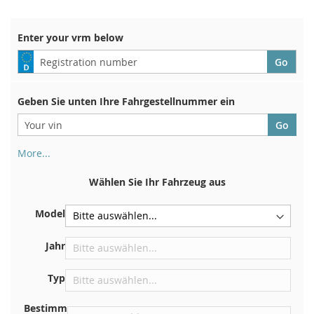
HINZUFÜGEN
HINZUFÜGEN
Enter your vrm below
Geben Sie unten Ihre Fahrgestellnummer ein
More...
Ihre Fahrgestellnummer finden Sie auf der Rückseite Ihrer
Zulassungsbescheinigung. Und auch im Auto
Wählen Sie Ihr Fahrzeug aus
Auf der Bodenplatte für den rechten Vordersitz
Model
Zentrieren Sie es an der Trennwand unter der Haube
Direkt im Motorraum
Jahr
In der Nähe der Windschutzscheibe, auf dem
Typ
Armaturenbrett
In der rechten hinteren Türsäule
Bestimm