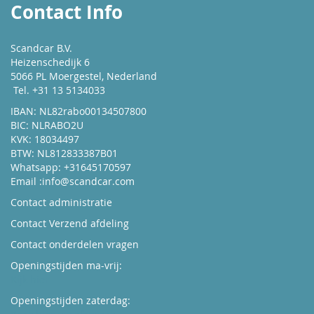
Contact Info
Scandcar B.V.
Heizenschedijk 6
5066 PL Moergestel, Nederland
Tel. +31 13 5134033
IBAN: NL82rabo00134507800
BIC: NLRABO2U
KVK: 18034497
BTW: NL812833387B01
Whatsapp: +31645170597
Email :
info@scandcar.com
Contact administratie
Contact Verzend afdeling
Contact onderdelen vragen
Openingstijden ma-vrij:
Kijk hier
Openingstijden zaterdag: