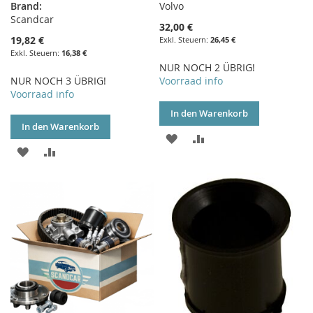
Brand:
Volvo
Scandcar
32,00 €
19,82 €
26,45 €
16,38 €
NUR NOCH 2 ÜBRIG!
NUR NOCH 3 ÜBRIG!
Voorraad info
Voorraad info
In den Warenkorb
In den Warenkorb
ZUR
ZUR
ZUR
ZUR
WUNSCHLISTE
VERGLEICHSLISTE
WUNSCHLISTE
VERGLEICHSLISTE
HINZUFÜGEN
HINZUFÜGEN
HINZUFÜGEN
HINZUFÜGEN