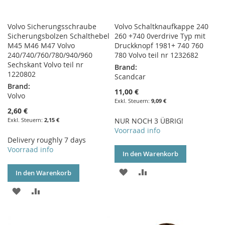
Volvo Sicherungsschraube
Volvo Schaltknaufkappe 240
Sicherungsbolzen Schalthebel
260 +740 0verdrive Typ mit
M45 M46 M47 Volvo
Druckknopf 1981+ 740 760
240/740/760/780/940/960
780 Volvo teil nr 1232682
Sechskant Volvo teil nr
Brand:
1220802
Scandcar
Brand:
11,00 €
Volvo
9,09 €
2,60 €
2,15 €
NUR NOCH 3 ÜBRIG!
Voorraad info
Delivery roughly 7 days
Voorraad info
In den Warenkorb
ZUR
ZUR
In den Warenkorb
WUNSCHLISTE
VERGLEICHSLISTE
ZUR
ZUR
HINZUFÜGEN
HINZUFÜGEN
WUNSCHLISTE
VERGLEICHSLISTE