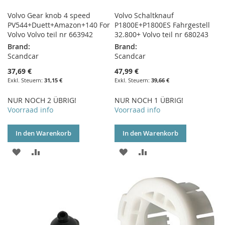
Volvo Gear knob 4 speed
Volvo Schaltknauf
PV544+Duett+Amazon+140 For
P1800E+P1800ES Fahrgestell
Volvo Volvo teil nr 663942
32.800+ Volvo teil nr 680243
Brand:
Brand:
Scandcar
Scandcar
37,69 €
47,99 €
31,15 €
39,66 €
NUR NOCH 2 ÜBRIG!
NUR NOCH 1 ÜBRIG!
Voorraad info
Voorraad info
In den Warenkorb
In den Warenkorb
ZUR
ZUR
ZUR
ZUR
WUNSCHLISTE
VERGLEICHSLISTE
WUNSCHLISTE
VERGLEICHSLISTE
HINZUFÜGEN
HINZUFÜGEN
HINZUFÜGEN
HINZUFÜGEN