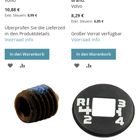
Volvo
Brand:
Volvo
10,88 €
8,29 €
8,99 €
6,85 €
Überprüfen Sie die Lieferzeit
in den Produktdetails
Großer Vorrat verfügbar
Voorraad info
Voorraad info
In den Warenkorb
In den Warenkorb
ZUR
ZUR
ZUR
ZUR
WUNSCHLISTE
VERGLEICHSLISTE
WUNSCHLISTE
VERGLEICHSLISTE
HINZUFÜGEN
HINZUFÜGEN
HINZUFÜGEN
HINZUFÜGEN