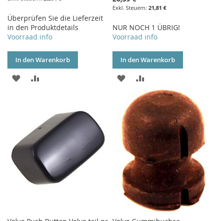
21,81 €
Überprüfen Sie die Lieferzeit
in den Produktdetails
NUR NOCH 1 ÜBRIG!
Voorraad info
Voorraad info
In den Warenkorb
In den Warenkorb
ZUR
ZUR
ZUR
ZUR
WUNSCHLISTE
VERGLEICHSLISTE
WUNSCHLISTE
VERGLEICHSLISTE
HINZUFÜGEN
HINZUFÜGEN
HINZUFÜGEN
HINZUFÜGEN