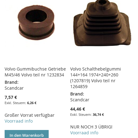
HINZUFÜGEN
HINZUFÜGEN
Volvo Gummibuchse Getriebe
Volvo Schalthebelgummi
M45/46 Volvo teil nr 1232834
144+164 1974+240+260
(1207819) Volvo teil nr
Brand:
1264859
Scandcar
Brand:
7,57 €
Scandcar
6,26 €
44,46 €
Großer Vorrat verfügbar
36,74 €
Voorraad info
NUR NOCH 3 ÜBRIG!
Voorraad info
In den Warenkorb