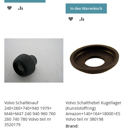
ZUR
ZUR
In den Warenkorb
WUNSCHLISTE
VERGLEICHSLISTE
ZUR
ZUR
HINZUFÜGEN
HINZUFÜGEN
WUNSCHLISTE
VERGLEICHSLISTE
HINZUFÜGEN
HINZUFÜGEN
Volvo Schaltknauf
Volvo Schalthebel Kugellager
240+260+740+940 1979+
(Kunststoffring)
M46+M47 240 940 960 760
Amazon+140+164+1800E=ES
260 740 780 Volvo teil nr
Volvo teil nr 380198
3520179
Brand: