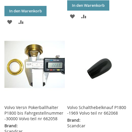
In den Warenkorb
In den Warenkorb
ZUR
ZUR
ZUR
ZUR
WUNSCHLISTE
VERGLEICHSLISTE
WUNSCHLISTE
VERGLEICHSLISTE
HINZUFÜGEN
HINZUFÜGEN
HINZUFÜGEN
HINZUFÜGEN
Volvo Versn Pokerballhalter
Volvo Schalthebelknauf P1800
P1800 bis Fahrgestellnummer
-1969 Volvo teil nr 662068
-30000 Volvo teil nr 662058
Brand:
Brand:
Scandcar
Scandcar