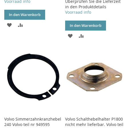
Voorraad info
Überprüfen Sie die Lieferzeit
in den Produktdetails
Voorraad info
In den Warenkorb
ZUR
ZUR
In den Warenkorb
WUNSCHLISTE
VERGLEICHSLISTE
ZUR
ZUR
HINZUFÜGEN
HINZUFÜGEN
WUNSCHLISTE
VERGLEICHSLISTE
HINZUFÜGEN
HINZUFÜGEN
Volvo Simmerzahnkranzhebel
Volvo Schalthebelhalter P1800
240 Volvo teil nr 949595
nicht mehr lieferbar. Volvo teil