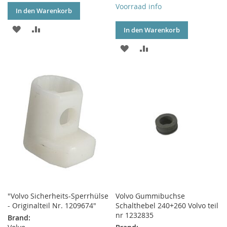
Voorraad info
In den Warenkorb
ZUR
ZUR
In den Warenkorb
WUNSCHLISTE
VERGLEICHSLISTE
ZUR
ZUR
HINZUFÜGEN
HINZUFÜGEN
WUNSCHLISTE
VERGLEICHSLISTE
HINZUFÜGEN
HINZUFÜGEN
"Volvo Sicherheits-Sperrhülse
Volvo Gummibuchse
- Originalteil Nr. 1209674"
Schalthebel 240+260 Volvo teil
nr 1232835
Brand: