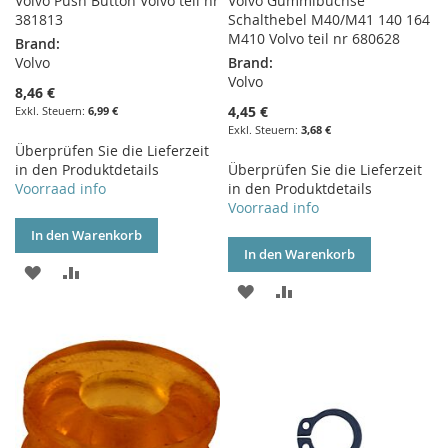
Volvo Push Button Volvo teil nr
Volvo Gummibuchse
381813
Schalthebel M40/M41 140 164
M410 Volvo teil nr 680628
Brand:
Volvo
Brand:
Volvo
8,46 €
4,45 €
6,99 €
3,68 €
Überprüfen Sie die Lieferzeit
in den Produktdetails
Überprüfen Sie die Lieferzeit
Voorraad info
in den Produktdetails
Voorraad info
In den Warenkorb
In den Warenkorb
ZUR
ZUR
ZUR
ZUR
WUNSCHLISTE
VERGLEICHSLISTE
WUNSCHLISTE
VERGLEICHSLISTE
HINZUFÜGEN
HINZUFÜGEN
HINZUFÜGEN
HINZUFÜGEN