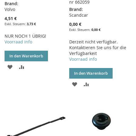
nr 662059
Brand:
Volvo
Brand:
Scandcar
4,51 €
0,00 €
3,73 €
0,00 €
NUR NOCH 1 ÜBRIG!
Voorraad info
Derzeit nicht verfügbar.
Kontaktieren Sie uns für die
Verfügbarkeit
In den Warenkorb
Voorraad info
ZUR
ZUR
In den Warenkorb
WUNSCHLISTE
VERGLEICHSLISTE
ZUR
ZUR
HINZUFÜGEN
HINZUFÜGEN
WUNSCHLISTE
VERGLEICHSLISTE
HINZUFÜGEN
HINZUFÜGEN