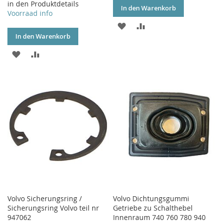
in den Produktdetails
In den Warenkorb
Voorraad info
ZUR
ZUR
In den Warenkorb
WUNSCHLISTE
VERGLEICHSLISTE
ZUR
ZUR
HINZUFÜGEN
HINZUFÜGEN
WUNSCHLISTE
VERGLEICHSLISTE
HINZUFÜGEN
HINZUFÜGEN
Volvo Sicherungsring /
Volvo Dichtungsgummi
Sicherungsring Volvo teil nr
Getriebe zu Schalthebel
947062
Innenraum 740 760 780 940