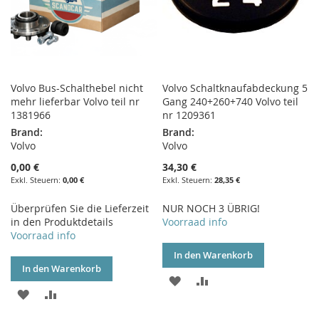
Volvo Bus-Schalthebel nicht
Volvo Schaltknaufabdeckung 5
mehr lieferbar Volvo teil nr
Gang 240+260+740 Volvo teil
1381966
nr 1209361
Brand:
Brand:
Volvo
Volvo
0,00 €
34,30 €
0,00 €
28,35 €
Überprüfen Sie die Lieferzeit
NUR NOCH 3 ÜBRIG!
in den Produktdetails
Voorraad info
Voorraad info
In den Warenkorb
In den Warenkorb
ZUR
ZUR
ZUR
ZUR
WUNSCHLISTE
VERGLEICHSLISTE
WUNSCHLISTE
VERGLEICHSLISTE