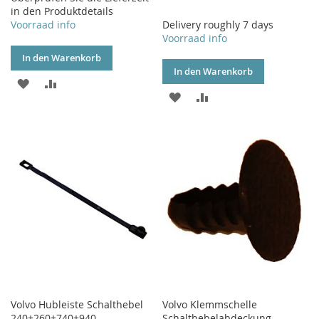
in den Produktdetails
Voorraad info
Delivery roughly 7 days
Voorraad info
In den Warenkorb
In den Warenkorb
ZUR
ZUR
ZUR
ZUR
WUNSCHLISTE
VERGLEICHSLISTE
WUNSCHLISTE
VERGLEICHSLISTE
HINZUFÜGEN
HINZUFÜGEN
HINZUFÜGEN
HINZUFÜGEN
Volvo Hubleiste Schalthebel
Volvo Klemmschelle
240+260+740+940
Schalthebelabdeckung