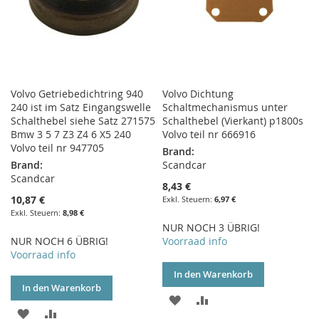
Volvo Getriebedichtring 940
Volvo Dichtung
240 ist im Satz Eingangswelle
Schaltmechanismus unter
Schalthebel siehe Satz 271575
Schalthebel (Vierkant) p1800s
Bmw 3 5 7 Z3 Z4 6 X5 240
Volvo teil nr 666916
Volvo teil nr 947705
Brand:
Brand:
Scandcar
Scandcar
8,43 €
10,87 €
6,97 €
8,98 €
NUR NOCH 3 ÜBRIG!
NUR NOCH 6 ÜBRIG!
Voorraad info
Voorraad info
In den Warenkorb
In den Warenkorb
ZUR
ZUR
ZUR
ZUR