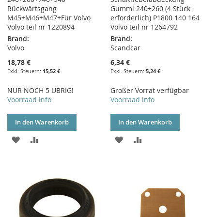
Rückwärtsgang
Gummi 240+260 (4 Stück
M45+M46+M47+Für Volvo
erforderlich) P1800 140 164
Volvo teil nr 1220894
Volvo teil nr 1264792
Brand:
Brand:
Volvo
Scandcar
18,78 €
6,34 €
15,52 €
5,24 €
NUR NOCH 5 ÜBRIG!
Großer Vorrat verfügbar
Voorraad info
Voorraad info
In den Warenkorb
In den Warenkorb
ZUR
ZUR
ZUR
ZUR
WUNSCHLISTE
VERGLEICHSLISTE
WUNSCHLISTE
VERGLEICHSLISTE
HINZUFÜGEN
HINZUFÜGEN
HINZUFÜGEN
HINZUFÜGEN