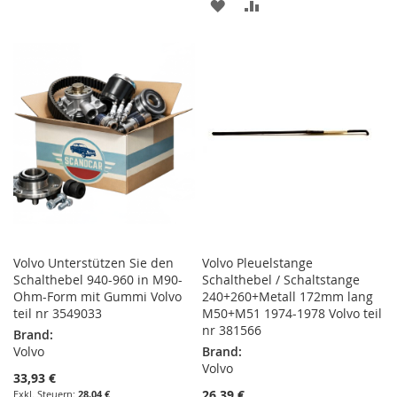
ZUR
ZUR
WUNSCHLISTE
VERGLEICHSLISTE
WUNSCHLISTE
VERGLEICHSLISTE
HINZUFÜGEN
HINZUFÜGEN
HINZUFÜGEN
HINZUFÜGEN
Volvo Unterstützen Sie den
Volvo Pleuelstange
Schalthebel 940-960 in M90-
Schalthebel / Schaltstange
Ohm-Form mit Gummi Volvo
240+260+Metall 172mm lang
teil nr 3549033
M50+M51 1974-1978 Volvo teil
nr 381566
Brand:
Volvo
Brand:
Volvo
33,93 €
26,39 €
28,04 €