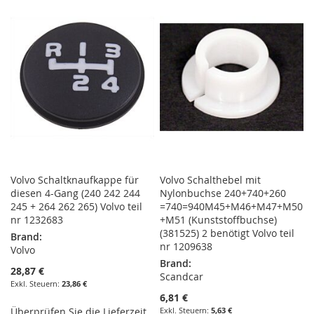
HINZUFÜGEN
HINZUFÜGEN
HINZUFÜGEN
HINZUFÜGEN
Volvo Schaltknaufkappe für
Volvo Schalthebel mit
diesen 4-Gang (240 242 244
Nylonbuchse 240+740+260
245 + 264 262 265) Volvo teil
=740=940M45+M46+M47+M50
nr 1232683
+M51 (Kunststoffbuchse)
(381525) 2 benötigt Volvo teil
Brand:
nr 1209638
Volvo
Brand:
28,87 €
Scandcar
23,86 €
6,81 €
Überprüfen Sie die Lieferzeit
5,63 €