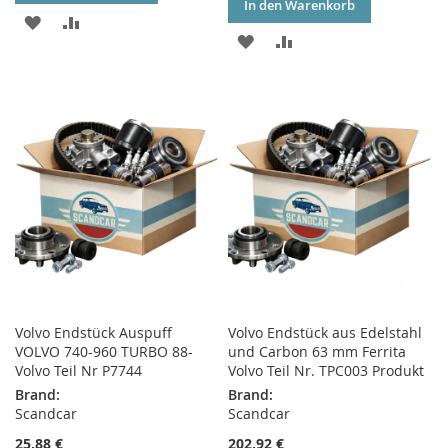
In den Warenkorb
ZUR
ZUR
ZUR
ZUR
WUNSCHLISTE
VERGLEICHSLISTE
WUNSCHLISTE
VERGLEICHSLISTE
HINZUFÜGEN
HINZUFÜGEN
HINZUFÜGEN
HINZUFÜGEN
Volvo Endstück Auspuff
Volvo Endstück aus Edelstahl
VOLVO 740-960 TURBO 88-
und Carbon 63 mm Ferrita
Volvo Teil Nr P7744
Volvo Teil Nr. TPC003 Produkt
Brand:
Brand:
Scandcar
Scandcar
25,88 €
202,92 €