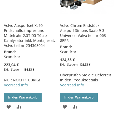
Volvo Auspuffset Xc90
Volvo Chrom Endstück
Endschalldämpfer und
Auspuff Simons Saab 9-3 -
Mittelrohr 2.5T D5 T6 ab
Universal Volvo teil nr 063-
Katalysator inkl. Montagesatz
8EPR
Volvo teil nr 254368054
Brand:
Brand:
Scandcar
Scandcar
124,55 €
223,04 €
102,93 €
184,33 €
Überprüfen Sie die Lieferzeit
NUR NOCH 1 ÜBRIG!
in den Produktdetails
Voorraad info
Voorraad info
In den Warenkorb
In den Warenkorb
ZUR
ZUR
ZUR
ZUR
WUNSCHLISTE
VERGLEICHSLISTE
WUNSCHLISTE
VERGLEICHSLISTE