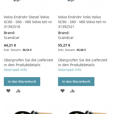
Volvo Endrohr Diesel Volvo
Volvo Endrohr links Volvo
XC60 - S60 - V60 Volvo teil nr
XC60 - S60 - V60 Volvo teil nr
31392518
31392521
Brand:
Brand:
Scandcar
Scandcar
44,21 €
55,27 €
36,54 €
45,68 €
Überprüfen Sie die Lieferzeit
Überprüfen Sie die Lieferzeit
in den Produktdetails
in den Produktdetails
Voorraad info
Voorraad info
In den Warenkorb
In den Warenkorb
ZUR
ZUR
ZUR
ZUR
WUNSCHLISTE
VERGLEICHSLISTE
WUNSCHLISTE
VERGLEICHSLISTE
HINZUFÜGEN
HINZUFÜGEN
HINZUFÜGEN
HINZUFÜGEN