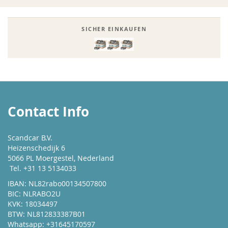
SICHER EINKAUFEN
Contact Info
Scandcar B.V.
Heizenschedijk 6
5066 PL Moergestel, Nederland
Tel. +31 13 5134033
IBAN: NL82rabo00134507800
BIC: NLRABO2U
KVK: 18034497
BTW: NL812833387B01
Whatsapp: +31645170597