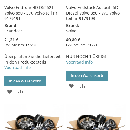
Volvo Endrohr 4D D5252T
Volvo Endstück Auspuff 5D
Volvo 850 - S70 Volvo teil nr
Diesel Volvo 850 - V70 Volvo
9179191
teil nr 9179193
Brand:
Brand:
Scandcar
Volvo
21,21 €
40,80 €
17,53 €
33,72 €
Überprüfen Sie die Lieferzeit
NUR NOCH 1 ÜBRIG!
in den Produktdetails
Voorraad info
Voorraad info
In den Warenkorb
In den Warenkorb
ZUR
ZUR
ZUR
ZUR
WUNSCHLISTE
VERGLEICHSLISTE
WUNSCHLISTE
VERGLEICHSLISTE
HINZUFÜGEN
HINZUFÜGEN
HINZUFÜGEN
HINZUFÜGEN