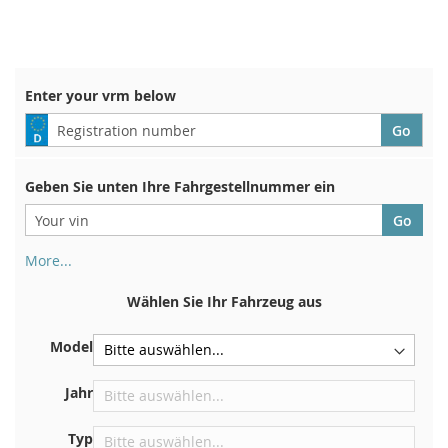
WUNSCHLISTE
VERGLEICHSLISTE
WUNSCHLISTE
VERGLEICHSLISTE
HINZUFÜGEN
HINZUFÜGEN
HINZUFÜGEN
HINZUFÜGEN
Enter your vrm below
Geben Sie unten Ihre Fahrgestellnummer ein
More...
Ihre Fahrgestellnummer finden Sie auf der Rückseite Ihrer
Zulassungsbescheinigung. Und auch im Auto
Wählen Sie Ihr Fahrzeug aus
Auf der Bodenplatte für den rechten Vordersitz
Model
Zentrieren Sie es an der Trennwand unter der Haube
Direkt im Motorraum
Jahr
In der Nähe der Windschutzscheibe, auf dem
Typ
Armaturenbrett