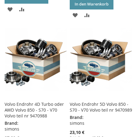
In den Warenkorb
ZUR
ZUR
ZUR
ZUR
WUNSCHLISTE
VERGLEICHSLISTE
WUNSCHLISTE
VERGLEICHSLISTE
HINZUFÜGEN
HINZUFÜGEN
HINZUFÜGEN
HINZUFÜGEN
Volvo Endrohr 4D Turbo oder
Volvo Endrohr 5D Volvo 850 -
AWD Volvo 850 - S70 - V70
S70 - V70 Volvo teil nr 9470989
Volvo teil nr 9470988
Brand:
Brand:
simons
simons
23,10 €