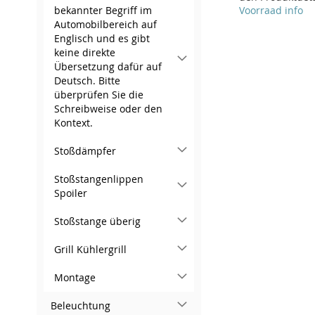
In den Warenkorb
Voorraad info
bekannter Begriff im
In den Warenkorb
Automobilbereich auf
ZUR
In den Warenkorb
Englisch und es gibt
ZUR
keine direkte
WUNSCHLISTE
ZUR
ZUR
Übersetzung dafür auf
WUNSCHLISTE
ZUR
Deutsch. Bitte
HINZUFÜGEN
VERGLEICHSLISTE
WUNSCHLISTE
ZUR
überprüfen Sie die
HINZUFÜGEN
VERGLEICHSLISTE
HINZUFÜGEN
HINZUFÜGEN
VERGLEICHSLISTE
Schreibweise oder den
HINZUFÜGEN
Kontext.
HINZUFÜGEN
Stoßdämpfer
Stoßstangenlippen
Spoiler
Stoßstange überig
Grill Kühlergrill
Montage
Beleuchtung