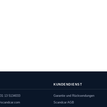
KUNDENDIENST
31 13 5134033
Garantie und Rücksendungen
@scandcar.com
Scandcar AGB