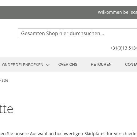
Wilkommen bei sc
Search
+31(0)13 51
OVER ONS
RETOUREN
CONT
ONDERDELENBOEKEN
latte
tte
cken Sie unsere Auswahl an hochwertigen Skidplates für verschiede