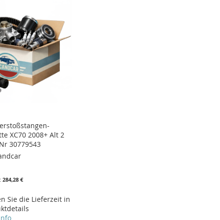
terstoßstangen-
tte XC70 2008+ Alt 2
l Nr 30779543
andcar
284,28 €
 Sie die Lieferzeit in
ktdetails
info