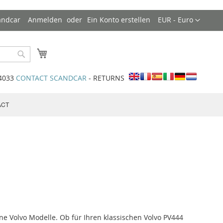
Währung
andcar
Anmelden
Ein Konto erstellen
EUR - Euro
Mein Warenkorb
Search
34033
CONTACT SCANDCAR
- RETURNS
ACT
ne Volvo Modelle. Ob für Ihren klassischen Volvo PV444