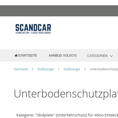
Zum
Inhalt
springen
STARTSEITE
AANBOD VOLVO’S
CATEGORIËN
Startseite
Stoßstange
Stoßstange
Unterbodenschutzp
Unterbodenschutzpla
Kategorie: "Skidplate" (Unterfahrschutz) für Volvo Entde