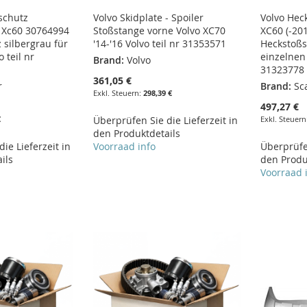
schutz
Volvo Skidplate - Spoiler
Volvo Hec
 Xc60 30764994
Stoßstange vorne Volvo XC70
XC60 (-20
 silbergrau für
'14-'16 Volvo teil nr 31353571
Heckstoßs
 teil nr
einzelnen 
Brand:
Volvo
31323778 
361,05 €
r
Brand:
Sc
298,39 €
497,27 €
€
Überprüfen Sie die Lieferzeit in
den Produktdetails
ie Lieferzeit in
Voorraad info
Überprüfen
ils
den Produ
Voorraad 