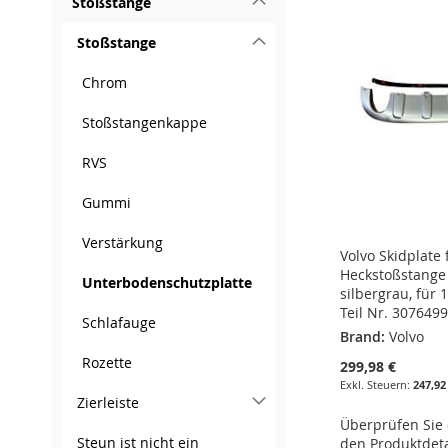
Stoßstange
WUNSCHLISTE
ZUR
WUNSCHLISTE
ZUR
WUNSCHLISTE
ZUR
HINZUFÜGEN
VERGLEICHSLISTE
Stoßstange
HINZUFÜGEN
VERGLEICHSLISTE
HINZUFÜGEN
VERGLEICHSLISTE
HINZUFÜGEN
VERGLEICHSLISTE
HINZUFÜGEN
Chrom
HINZUFÜGEN
HINZUFÜGEN
HINZUFÜGEN
Stoßstangenkappe
RVS
Gummi
Verstärkung
Volvo Skidplate 
Heckstoßstange
Unterbodenschutzplatte
silbergrau, für 
Teil Nr. 307649
Schlafauge
Brand:
Volvo
Rozette
299,98 €
247,92
Zierleiste
Überprüfen Sie d
Steun ist nicht ein
den Produktdeta