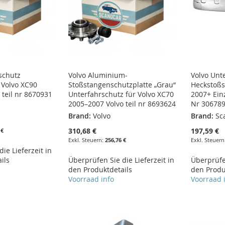
schutz
Volvo Aluminium-
Volvo Unt
 Volvo XC90
Stoßstangenschutzplatte „Grau“
Heckstoßs
 teil nr 8670931
Unterfahrschutz für Volvo XC70
2007+ Einz
2005–2007 Volvo teil nr 8693624
Nr 306789
Brand:
Volvo
Brand:
Sc
310,68 €
197,59 €
 €
256,76 €
ie Lieferzeit in
ils
Überprüfen Sie die Lieferzeit in
Überprüfen
den Produktdetails
den Produ
Voorraad info
Voorraad 