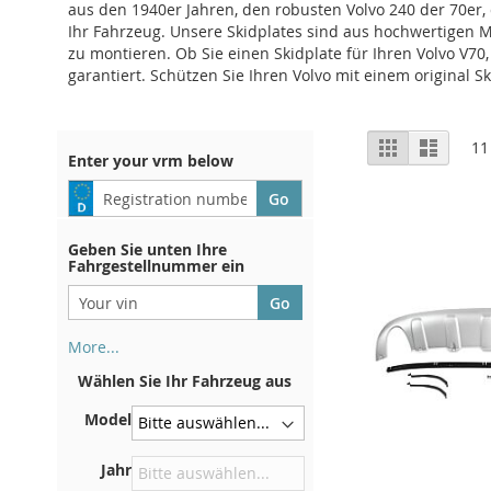
aus den 1940er Jahren, den robusten Volvo 240 der 70er,
Ihr Fahrzeug. Unsere Skidplates sind aus hochwertigen Ma
zu montieren. Ob Sie einen Skidplate für Ihren Volvo V70,
garantiert. Schützen Sie Ihren Volvo mit einem original Sk
Anzeigen
Liste
Liste
11
Enter your vrm below
als
Geben Sie unten Ihre
Fahrgestellnummer ein
More...
Ihre Fahrgestellnummer finden
Wählen Sie Ihr Fahrzeug aus
Sie auf der Rückseite Ihrer
Zulassungsbescheinigung. Und
Model
auch im Auto
Auf der Bodenplatte für den
Jahr
rechten Vordersitz