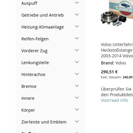
Auspuff
Getriebe und Antrieb
Heizung-Klimaanlage
Reifen-Felgen
Volvo Unterfahr
Heckstoßstange
Vorderer Zug
2003-2014 Volvo
Lenkungsteile
Brand:
Volvo
290,51 €
Hinterachse
240,09
Bremse
Überprüfen Sie d
den Produktdeta
Innere
Voorraad info
Körper
In den Warenkorb
In den Warenkorb
In den Warenkorb
In den Warenkorb
ZUR
Zierleiste und Emblem
ZUR
ZUR
ZUR
WUNSCHLISTE
ZUR