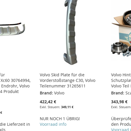
für
Volvo Skid Plate für die
Volvo Hin
 Xc60 30764994,
Vorderstoßstange C30, Volvo
Schutzpla
1 Endrohr, Volvo
Teilenummer 31265611
Volvo Tei
94 Produkt
Brand:
Volvo
Brand:
Sc
422,42 €
343,98 €
349,11 €
 €
NUR NOCH 1 ÜBRIG!
Überprüfen
ie Lieferzeit in
Voorraad info
den Produ
ils
Voorraad 