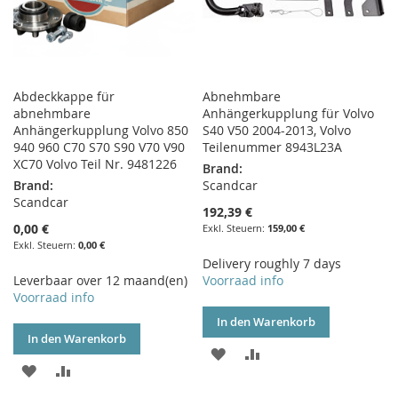
Abdeckkappe für
Abnehmbare
abnehmbare
Anhängerkupplung für Volvo
Anhängerkupplung Volvo 850
S40 V50 2004-2013, Volvo
940 960 C70 S70 S90 V70 V90
Teilenummer 8943L23A
XC70 Volvo Teil Nr. 9481226
Brand:
Brand:
Scandcar
Scandcar
192,39 €
0,00 €
159,00 €
0,00 €
Delivery roughly 7 days
Leverbaar over 12 maand(en)
Voorraad info
Voorraad info
In den Warenkorb
In den Warenkorb
ZUR
ZUR
ZUR
ZUR
WUNSCHLISTE
VERGLEICHSLISTE