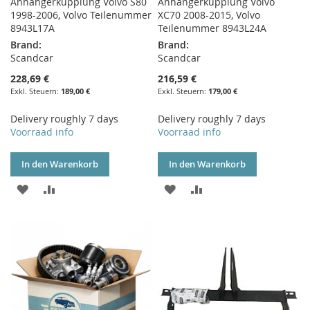
Anhängerkupplung Volvo S80
Anhängerkupplung Volvo
1998-2006, Volvo Teilenummer
XC70 2008-2015, Volvo
8943L17A
Teilenummer 8943L24A
Brand:
Brand:
Scandcar
Scandcar
228,69 €
216,59 €
189,00 €
179,00 €
Delivery roughly 7 days
Delivery roughly 7 days
Voorraad info
Voorraad info
In den Warenkorb
In den Warenkorb
ZUR
ZUR
ZUR
ZUR
WUNSCHLISTE
VERGLEICHSLISTE
WUNSCHLISTE
VERGLEICHSLISTE
HINZUFÜGEN
HINZUFÜGEN
HINZUFÜGEN
HINZUFÜGEN