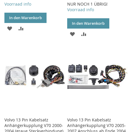
Voorraad info
NUR NOCH 1 ÜBRIG!
Voorraad info
In den Warenkorb
In den Warenkorb
ZUR
ZUR
ZUR
ZUR
WUNSCHLISTE
VERGLEICHSLISTE
WUNSCHLISTE
VERGLEICHSLISTE
HINZUFÜGEN
HINZUFÜGEN
HINZUFÜGEN
HINZUFÜGEN
Volvo 13 Pin Kabelsatz
Volvo 13 Pin Kabelsatz
Anhängerkupplung V70 2000-
Anhängerkupplung V70 2005-
2004 (graue Steckverbindung)
2007 Anschluss ab Ende 2004