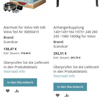
Alarmset für Volvo V40 S40
Anhängerkupplung
Volvo Teil Nr 30850415
140+145+164 1973+ 240 260
245 -1980 1600kg für Volvo
Brand:
Scandcar
Brand:
Scandcar
138,47 €
292,51 €
114,44 €
241,74 €
Überprüfen Sie die Lieferzeit
in den Produktdetails
Überprüfen Sie die Lieferzeit
Voorraad info
in den Produktdetails
Voorraad info
In den Warenkorb
In den Warenkorb
ZUR
ZUR
ZUR
ZUR
WUNSCHLISTE
VERGLEICHSLISTE
WUNSCHLISTE
VERGLEICHSLISTE