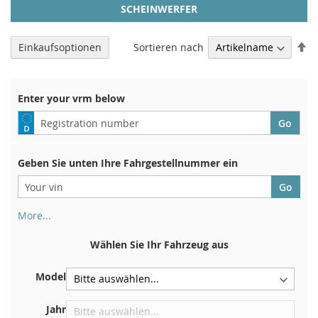
SCHEINWERFER
Ab
Sortieren nach
Einkaufsoptionen
so
Enter your vrm below
Geben Sie unten Ihre Fahrgestellnummer ein
More...
Ihre Fahrgestellnummer finden Sie auf der Rückseite Ihrer
Zulassungsbescheinigung. Und auch im Auto
Wählen Sie Ihr Fahrzeug aus
Auf der Bodenplatte für den rechten Vordersitz
Model
Zentrieren Sie es an der Trennwand unter der Haube
Direkt im Motorraum
Jahr