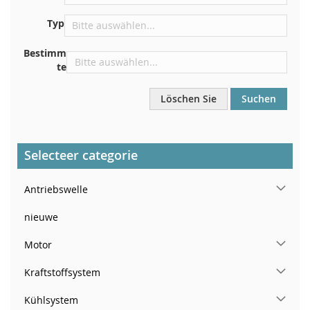
In der Nähe der Windschutzscheibe, auf dem
Typ
Armaturenbrett
In der rechten hinteren Türsäule
Bestimm
te
Löschen Sie
Suchen
Selecteer categorie
Antriebswelle
nieuwe
Motor
Kraftstoffsystem
Kühlsystem