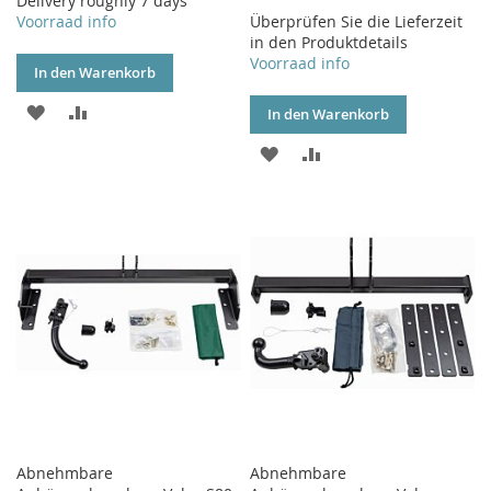
Delivery roughly 7 days
Voorraad info
Überprüfen Sie die Lieferzeit
in den Produktdetails
Voorraad info
In den Warenkorb
ZUR
ZUR
In den Warenkorb
WUNSCHLISTE
VERGLEICHSLISTE
ZUR
ZUR
HINZUFÜGEN
HINZUFÜGEN
WUNSCHLISTE
VERGLEICHSLISTE
HINZUFÜGEN
HINZUFÜGEN
Abnehmbare
Abnehmbare