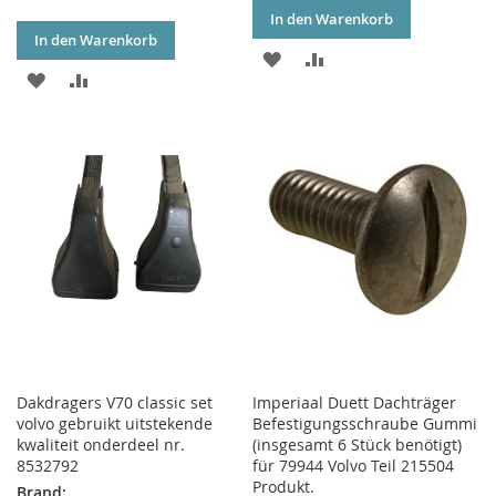
In den Warenkorb
In den Warenkorb
ZUR
ZUR
ZUR
ZUR
WUNSCHLISTE
VERGLEICHSLISTE
WUNSCHLISTE
VERGLEICHSLISTE
HINZUFÜGEN
HINZUFÜGEN
HINZUFÜGEN
HINZUFÜGEN
Dakdragers V70 classic set
Imperiaal Duett Dachträger
volvo gebruikt uitstekende
Befestigungsschraube Gummi
kwaliteit onderdeel nr.
(insgesamt 6 Stück benötigt)
8532792
für 79944 Volvo Teil 215504
Produkt.
Brand: