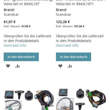
Volvo teil nr 8943L16T
Volvo teil nr 8943L16T1
Brand:
Brand:
Scandcar
Scandcar
81,07 €
122,28 €
67,00 €
101,06 €
Überprüfen Sie die Lieferzeit
Überprüfen Sie die Lieferzeit
in den Produktdetails
in den Produktdetails
Voorraad info
Voorraad info
In den Warenkorb
In den Warenkorb
ZUR
ZUR
ZUR
ZUR
WUNSCHLISTE
VERGLEICHSLISTE
WUNSCHLISTE
VERGLEICHSLISTE
HINZUFÜGEN
HINZUFÜGEN
HINZUFÜGEN
HINZUFÜGEN