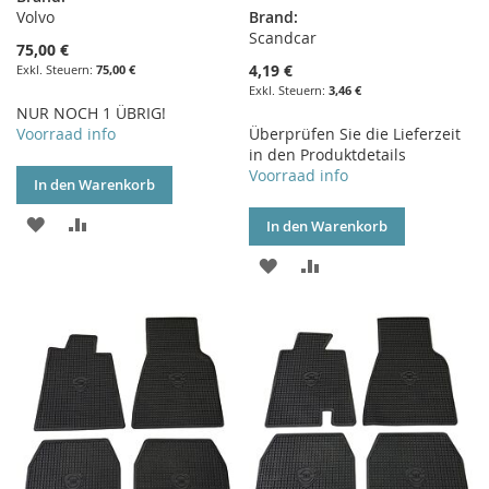
Volvo
Brand:
Scandcar
75,00 €
4,19 €
75,00 €
3,46 €
NUR NOCH 1 ÜBRIG!
Voorraad info
Überprüfen Sie die Lieferzeit
in den Produktdetails
Voorraad info
In den Warenkorb
ZUR
ZUR
In den Warenkorb
WUNSCHLISTE
VERGLEICHSLISTE
ZUR
ZUR
HINZUFÜGEN
HINZUFÜGEN
WUNSCHLISTE
VERGLEICHSLISTE
HINZUFÜGEN
HINZUFÜGEN