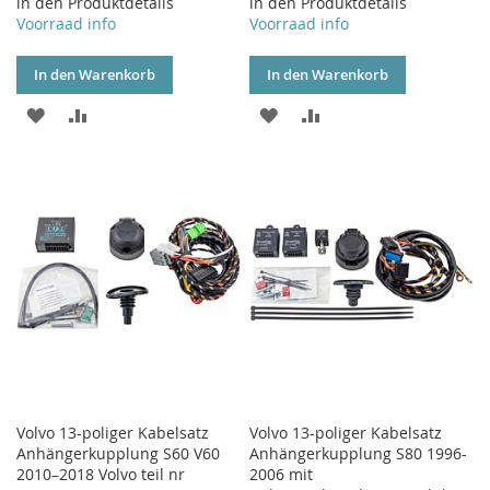
in den Produktdetails
in den Produktdetails
Voorraad info
Voorraad info
In den Warenkorb
In den Warenkorb
ZUR
ZUR
ZUR
ZUR
WUNSCHLISTE
VERGLEICHSLISTE
WUNSCHLISTE
VERGLEICHSLISTE
HINZUFÜGEN
HINZUFÜGEN
HINZUFÜGEN
HINZUFÜGEN
Volvo 13-poliger Kabelsatz
Volvo 13-poliger Kabelsatz
Anhängerkupplung S60 V60
Anhängerkupplung S80 1996-
2010–2018 Volvo teil nr
2006 mit