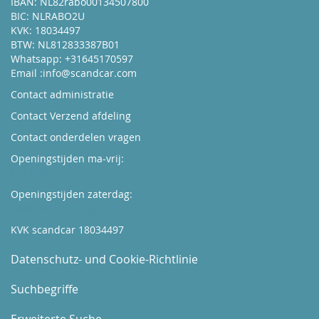
IBAN: NL82rabo00134507800
BIC: NLRABO2U
KVK: 18034497
BTW: NL812833387B01
Whatsapp: +31645170597
Email :
info@scandcar.com
Contact administratie
Contact Verzend afdeling
Contact onderdelen vragen
Openingstijden ma-vrij:
Kijk hier
Openingstijden zaterdag:
Boek hier uw afspraak
KVK scandcar 18034497
Datenschutz- und Cookie-Richtlinie
Suchbegriffe