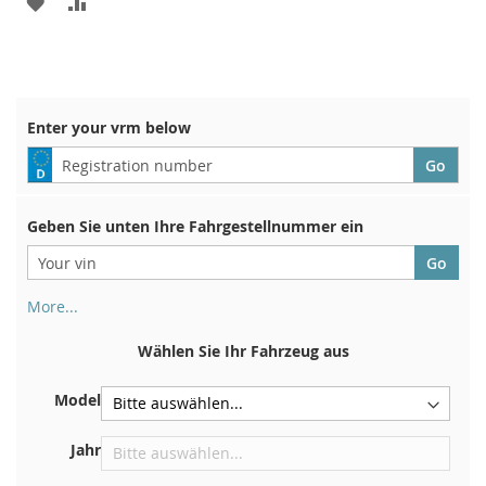
ZUR
ZUR
WUNSCHLISTE
VERGLEICHSLISTE
HINZUFÜGEN
HINZUFÜGEN
Enter your vrm below
Geben Sie unten Ihre Fahrgestellnummer ein
More...
Ihre Fahrgestellnummer finden Sie auf der Rückseite Ihrer
Zulassungsbescheinigung. Und auch im Auto
Wählen Sie Ihr Fahrzeug aus
Auf der Bodenplatte für den rechten Vordersitz
Model
Zentrieren Sie es an der Trennwand unter der Haube
Direkt im Motorraum
Jahr
In der Nähe der Windschutzscheibe, auf dem