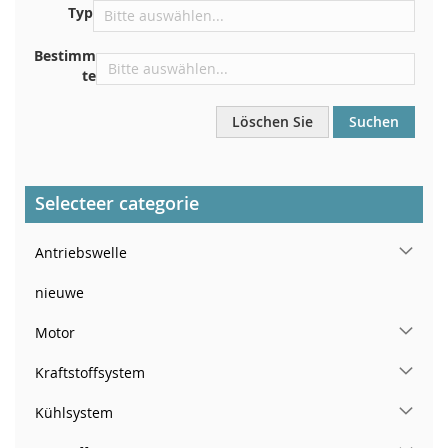
Typ
Armaturenbrett
In der rechten hinteren Türsäule
Bestimm
te
Löschen Sie
Suchen
Selecteer categorie
Antriebswelle
nieuwe
Motor
Kraftstoffsystem
Kühlsystem