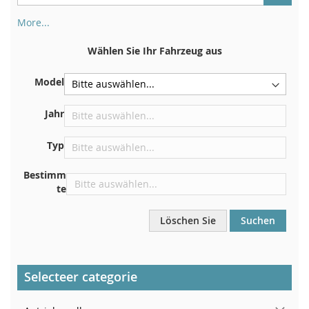
More...
Ihre Fahrgestellnummer finden Sie auf der Rückseite Ihrer
Zulassungsbescheinigung. Und auch im Auto
Wählen Sie Ihr Fahrzeug aus
Auf der Bodenplatte für den rechten Vordersitz
Model
Zentrieren Sie es an der Trennwand unter der Haube
Direkt im Motorraum
Jahr
In der Nähe der Windschutzscheibe, auf dem
Typ
Armaturenbrett
In der rechten hinteren Türsäule
Bestimm
te
Löschen Sie
Suchen
Selecteer categorie