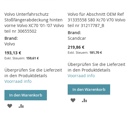
Volvo Unterfahrschutz
Volvo für Abschnitt OEM Ref
Stoßfängerabdeckung hinten
31335558 S80 Xc70 V70 Volvo
vorne Volvo XC70 '01-'07 Volvo
teil nr 31217787_B
teil nr 30655502
Brand:
Brand:
Scandcar
Volvo
219,86 €
193,13 €
181,70 €
159,61 €
Überprüfen Sie die Lieferzeit
Überprüfen Sie die Lieferzeit
in den Produktdetails
in den Produktdetails
Voorraad info
Voorraad info
In den Warenkorb
In den Warenkorb
ZUR
ZUR
ZUR
ZUR
WUNSCHLISTE
VERGLEICHSLISTE
WUNSCHLISTE
VERGLEICHSLISTE
HINZUFÜGEN
HINZUFÜGEN
HINZUFÜGEN
HINZUFÜGEN