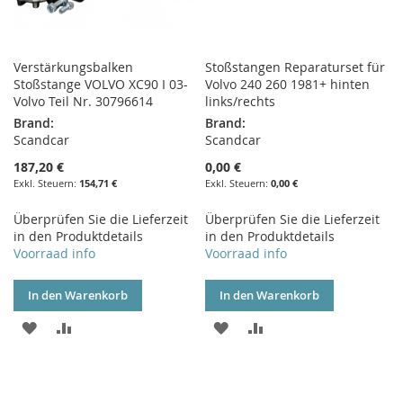
Verstärkungsbalken
Stoßstangen Reparaturset für
Stoßstange VOLVO XC90 I 03-
Volvo 240 260 1981+ hinten
Volvo Teil Nr. 30796614
links/rechts
Brand:
Brand:
Scandcar
Scandcar
187,20 €
0,00 €
154,71 €
0,00 €
Überprüfen Sie die Lieferzeit
Überprüfen Sie die Lieferzeit
in den Produktdetails
in den Produktdetails
Voorraad info
Voorraad info
In den Warenkorb
In den Warenkorb
ZUR
ZUR
ZUR
ZUR
WUNSCHLISTE
VERGLEICHSLISTE
WUNSCHLISTE
VERGLEICHSLISTE
HINZUFÜGEN
HINZUFÜGEN
HINZUFÜGEN
HINZUFÜGEN