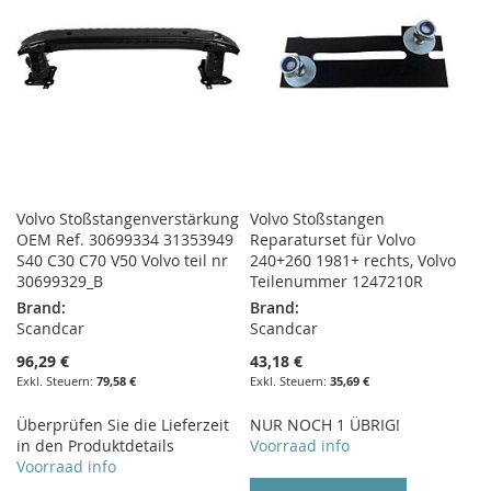
Volvo Stoßstangenverstärkung
Volvo Stoßstangen
OEM Ref. 30699334 31353949
Reparaturset für Volvo
S40 C30 C70 V50 Volvo teil nr
240+260 1981+ rechts, Volvo
30699329_B
Teilenummer 1247210R
Brand:
Brand:
Scandcar
Scandcar
96,29 €
43,18 €
79,58 €
35,69 €
Überprüfen Sie die Lieferzeit
NUR NOCH 1 ÜBRIG!
in den Produktdetails
Voorraad info
Voorraad info