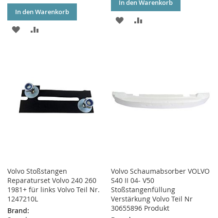
In den Warenkorb
In den Warenkorb
ZUR
ZUR
ZUR
ZUR
WUNSCHLISTE
VERGLEICHSLISTE
WUNSCHLISTE
VERGLEICHSLISTE
HINZUFÜGEN
HINZUFÜGEN
HINZUFÜGEN
HINZUFÜGEN
Volvo Stoßstangen
Volvo Schaumabsorber VOLVO
Reparaturset Volvo 240 260
S40 II 04- V50
1981+ für links Volvo Teil Nr.
Stoßstangenfüllung
1247210L
Verstärkung Volvo Teil Nr
30655896 Produkt
Brand: