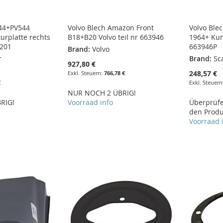
444+PV544
Volvo Blech Amazon Front
Volvo Ble
urplatte rechts
B18+B20 Volvo teil nr 663946
1964+ Kuns
3201
663946P
Brand:
Volvo
r
Brand:
Sc
927,80 €
248,57 €
766,78 €
€
NUR NOCH 2 ÜBRIG!
RIG!
Voorraad info
Überprüfen
den Produ
Voorraad 