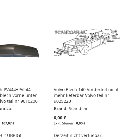
ch PV444+PV544
Volvo Blech 140 Vorderteil nicht
blech vorne unten
mehr lieferbar Volvo teil nr
lvo teil nr 9010200
9025220
andcar
Brand:
Scandcar
0,00 €
107,07 €
0,00 €
 2 ÜBRIG!
Derzeit nicht verfügbar.