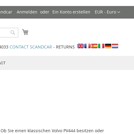
Währung
andcar
Anmelden
Ein Konto erstellen
EUR - Euro
Mein Warenkorb
Search
34033
CONTACT SCANDCAR
- RETURNS
ACT
. Ob Sie einen klassischen Volvo PV444 besitzen oder