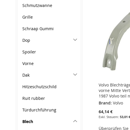
ZUR
Schmutzwanne
WUNSCHLISTE
ZUR
WUNSCHLISTE
ZUR
WUNSCHLISTE
ZUR
WUNSCHLISTE
ZUR
Grille
HINZUFÜGEN
VERGLEICHSLISTE
HINZUFÜGEN
VERGLEICHSLISTE
HINZUFÜGEN
VERGLEICHSLISTE
HINZUFÜGEN
VERGLEICHSLISTE
Schraap Gummi
HINZUFÜGEN
HINZUFÜGEN
HINZUFÜGEN
HINZUFÜGEN
Dop
Spoiler
Vorne
Dak
Volvo Blechträg
Hitzeschutzschild
vorne Mitte Vert
1987 Volvo teil 
Ruit rubber
Brand:
Volvo
Türdurchführung
64,14 €
53,01 
Blech
Überprüfen Sie d