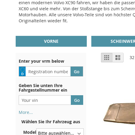
einen modernen Volvo XC90 fahren, wir haben die passende
XC60 und viele mehr. Von der Stoßstange bis zum Scheinwe
Motorhauben. Alle unsere Volvo-Teile sind von höchster 
Originalteilen wieder fit.
VORNE
SCHEINWER
Anzeigen
Liste
Liste
32
Enter your vrm below
als
Geben Sie unten Ihre
Fahrgestellnummer ein
More...
Ihre Fahrgestellnummer finden
Wählen Sie Ihr Fahrzeug aus
Sie auf der Rückseite Ihrer
Zulassungsbescheinigung. Und
Model