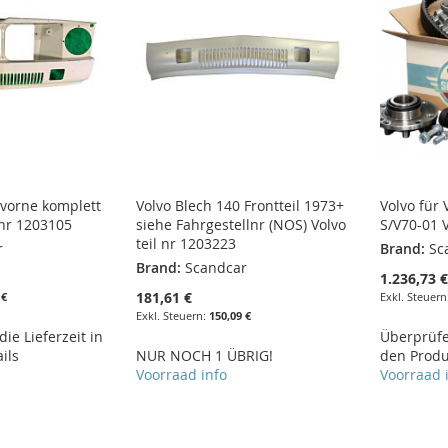
 vorne komplett
Volvo Blech 140 Frontteil 1973+
Volvo für
 nr 1203105
siehe Fahrgestellnr (NOS) Volvo
S/V70-01 V
teil nr 1203223
r
Brand:
Sc
Brand:
Scandcar
1.236,73 
181,61 €
 €
150,09 €
ie Lieferzeit in
Überprüfen
ils
NUR NOCH 1 ÜBRIG!
den Produ
Voorraad info
Voorraad 