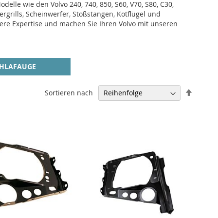
elle wie den Volvo 240, 740, 850, S60, V70, S80, C30,
rgrills, Scheinwerfer, Stoßstangen, Kotflügel und
sere Expertise und machen Sie Ihren Volvo mit unseren
HLAFAUGE
Abstei
Sortieren nach
sortier