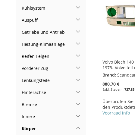
HINZUFÜGEN
Kühlsystem
HINZUFÜGEN
Auspuff
Getriebe und Antrieb
Heizung-Klimaanlage
Reifen-Felgen
Volvo Blech 140
1973- Volvo teil
Vorderer Zug
Brand:
Scandca
Lenkungsteile
880,70 €
727,85
Hinterachse
Überprüfen Sie d
Bremse
den Produktdeta
Voorraad info
Innere
In den Warenkorb
In den Warenkorb
In den Warenkorb
Körper
In den Warenkorb
ZUR
ZUR
ZUR