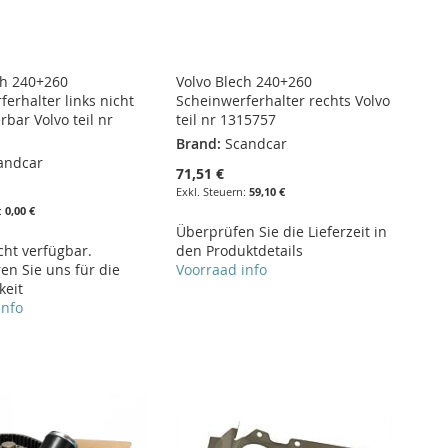
ch 240+260
Volvo Blech 240+260
erhalter links nicht
Scheinwerferhalter rechts Volvo
rbar Volvo teil nr
teil nr 1315757
Brand:
Scandcar
andcar
71,51 €
59,10 €
0,00 €
Überprüfen Sie die Lieferzeit in
cht verfügbar.
den Produktdetails
en Sie uns für die
Voorraad info
keit
info