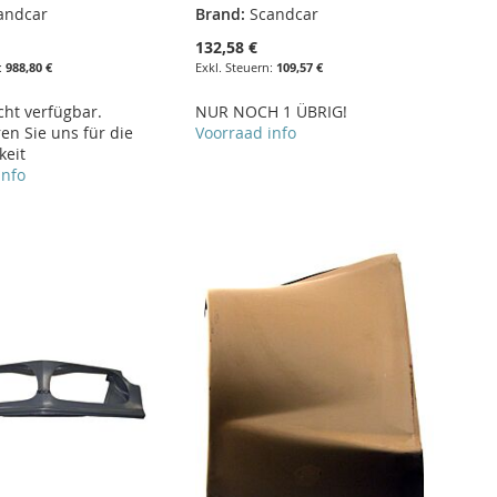
andcar
Brand:
Scandcar
€
132,58 €
988,80 €
109,57 €
cht verfügbar.
NUR NOCH 1 ÜBRIG!
en Sie uns für die
Voorraad info
keit
info