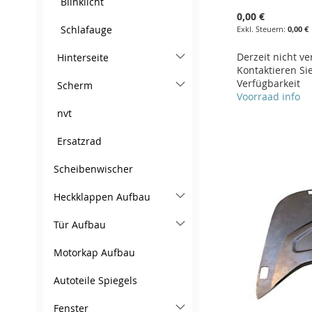
Blinklicht
0,00 €
Schlafauge
0,00 €
Derzeit nicht ve
Hinterseite
Kontaktieren Sie
Verfügbarkeit
Scherm
Voorraad info
In den Warenkorb
nvt
In den Warenkorb
ZUR
In den Warenkorb
In den Warenkorb
Ersatzrad
ZUR
WUNSCHLISTE
ZUR
ZUR
ZUR
Scheibenwischer
WUNSCHLISTE
ZUR
HINZUFÜGEN
VERGLEICHSLISTE
WUNSCHLISTE
ZUR
WUNSCHLISTE
ZUR
HINZUFÜGEN
VERGLEICHSLISTE
Heckklappen Aufbau
HINZUFÜGEN
HINZUFÜGEN
VERGLEICHSLISTE
HINZUFÜGEN
VERGLEICHSLISTE
HINZUFÜGEN
Tür Aufbau
HINZUFÜGEN
HINZUFÜGEN
Motorkap Aufbau
Autoteile Spiegels
Fenster