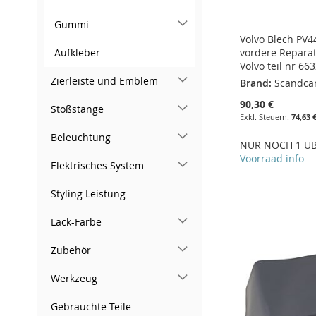
Gummi
Volvo Blech PV
Aufkleber
vordere Reparat
Volvo teil nr 66
Zierleiste und Emblem
Brand:
Scandca
90,30 €
Stoßstange
74,63 
Beleuchtung
NUR NOCH 1 ÜB
Voorraad info
Elektrisches System
In den Warenkorb
In den Warenkorb
Styling Leistung
ZUR
In den Warenkorb
In den Warenkorb
ZUR
WUNSCHLISTE
ZUR
ZUR
ZUR
Lack-Farbe
WUNSCHLISTE
ZUR
HINZUFÜGEN
VERGLEICHSLISTE
WUNSCHLISTE
ZUR
WUNSCHLISTE
ZUR
Zubehör
HINZUFÜGEN
VERGLEICHSLISTE
HINZUFÜGEN
HINZUFÜGEN
VERGLEICHSLISTE
HINZUFÜGEN
VERGLEICHSLISTE
Werkzeug
HINZUFÜGEN
HINZUFÜGEN
HINZUFÜGEN
Gebrauchte Teile