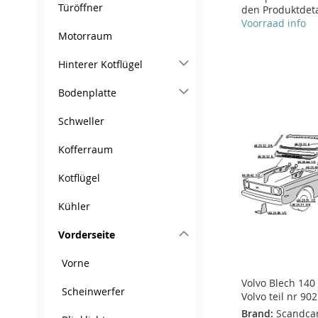
Türöffner
den Produktdeta
Voorraad info
In den Warenkorb
Motorraum
In den Warenkorb
ZUR
In den Warenkorb
In den Warenkorb
Hinterer Kotflügel
ZUR
WUNSCHLISTE
ZUR
ZUR
ZUR
Bodenplatte
WUNSCHLISTE
ZUR
HINZUFÜGEN
VERGLEICHSLISTE
WUNSCHLISTE
ZUR
WUNSCHLISTE
ZUR
Schweller
HINZUFÜGEN
VERGLEICHSLISTE
HINZUFÜGEN
HINZUFÜGEN
VERGLEICHSLISTE
HINZUFÜGEN
VERGLEICHSLISTE
HINZUFÜGEN
Kofferraum
HINZUFÜGEN
HINZUFÜGEN
Kotflügel
Kühler
Vorderseite
Vorne
Volvo Blech 140
Scheinwerfer
Volvo teil nr 90
Brand:
Scandca