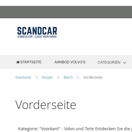
Zum
Inhalt
springen
STARTSEITE
AANBOD VOLVO’S
CATEGORIËN
Startseite
Körper
Blech
Vorderseite
Vorderseite
Kategorie: "Voorkant" - Volvo und Teile Entdecken Sie die