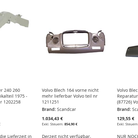
er 240 260
Volvo Blech 164 vorne nicht
Volvo Ble
ikalteil 1975 -
mehr lieferbar Volvo teil nr
Reparatur
nr 1202258
1211251
(87726) Vo
Brand:
Scandcar
Brand:
Sc
1.034,43 €
129,55 €
€
854,90 €
ie Lieferzeit in
Derzeit nicht verfügbar.
NUR NOCH