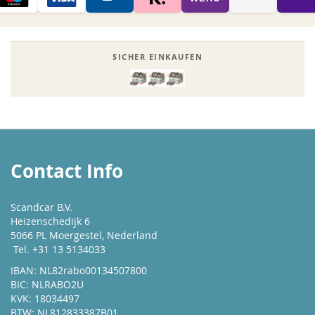
SICHER EINKAUFEN
Contact Info
Scandcar B.V.
Heizenschedijk 6
5066 PL Moergestel, Nederland
Tel. +31 13 5134033
IBAN: NL82rabo00134507800
BIC: NLRABO2U
KVK: 18034497
BTW: NL812833387B01