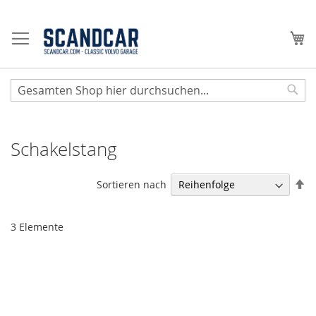
Zum
Inhalt
Me
springen
Sear
Schakelstang
Ab
Sortieren nach
so
3
Elemente