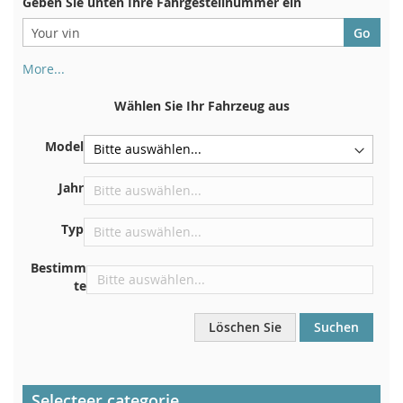
Geben Sie unten Ihre Fahrgestellnummer ein
More...
Ihre Fahrgestellnummer finden Sie auf der Rückseite Ihrer
Zulassungsbescheinigung. Und auch im Auto
Wählen Sie Ihr Fahrzeug aus
Auf der Bodenplatte für den rechten Vordersitz
Model
Zentrieren Sie es an der Trennwand unter der Haube
Direkt im Motorraum
Jahr
In der Nähe der Windschutzscheibe, auf dem
Typ
Armaturenbrett
In der rechten hinteren Türsäule
Bestimm
te
Löschen Sie
Suchen
Selecteer categorie