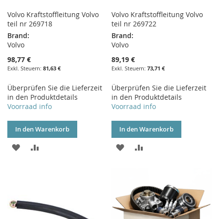
Volvo Kraftstoffleitung Volvo
Volvo Kraftstoffleitung Volvo
teil nr 269718
teil nr 269722
Brand:
Brand:
Volvo
Volvo
98,77 €
89,19 €
81,63 €
73,71 €
Überprüfen Sie die Lieferzeit
Überprüfen Sie die Lieferzeit
in den Produktdetails
in den Produktdetails
Voorraad info
Voorraad info
In den Warenkorb
In den Warenkorb
ZUR
ZUR
ZUR
ZUR
WUNSCHLISTE
VERGLEICHSLISTE
WUNSCHLISTE
VERGLEICHSLISTE
HINZUFÜGEN
HINZUFÜGEN
HINZUFÜGEN
HINZUFÜGEN