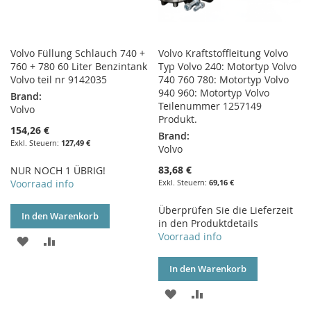
Volvo Füllung Schlauch 740 +
Volvo Kraftstoffleitung Volvo
760 + 780 60 Liter Benzintank
Typ Volvo 240: Motortyp Volvo
Volvo teil nr 9142035
740 760 780: Motortyp Volvo
940 960: Motortyp Volvo
Brand:
Teilenummer 1257149
Volvo
Produkt.
154,26 €
Brand:
127,49 €
Volvo
83,68 €
NUR NOCH 1 ÜBRIG!
Voorraad info
69,16 €
Überprüfen Sie die Lieferzeit
In den Warenkorb
in den Produktdetails
Voorraad info
ZUR
ZUR
WUNSCHLISTE
VERGLEICHSLISTE
In den Warenkorb
HINZUFÜGEN
HINZUFÜGEN
ZUR
ZUR