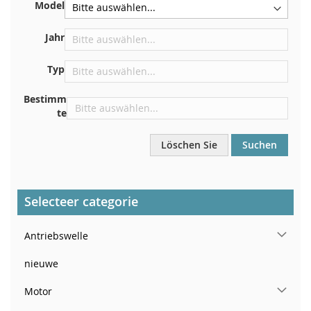
Model
Zentrieren Sie es an der Trennwand unter der Haube
Direkt im Motorraum
Jahr
In der Nähe der Windschutzscheibe, auf dem
Typ
Armaturenbrett
In der rechten hinteren Türsäule
Bestimm
te
Löschen Sie
Suchen
Selecteer categorie
Antriebswelle
nieuwe
Motor