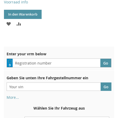
Voorraad info
In den Warenkorb
ZUR
ZUR
WUNSCHLISTE
VERGLEICHSLISTE
HINZUFÜGEN
HINZUFÜGEN
Enter your vrm below
Geben Sie unten Ihre Fahrgestellnummer ein
More...
Ihre Fahrgestellnummer finden Sie auf der Rückseite Ihrer
Zulassungsbescheinigung. Und auch im Auto
Wählen Sie Ihr Fahrzeug aus
Auf der Bodenplatte für den rechten Vordersitz