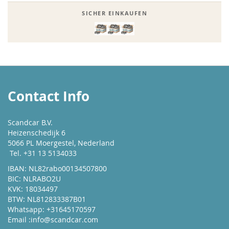
SICHER EINKAUFEN
Contact Info
Scandcar B.V.
Heizenschedijk 6
5066 PL Moergestel, Nederland
Tel. +31 13 5134033
IBAN: NL82rabo00134507800
BIC: NLRABO2U
KVK: 18034497
BTW: NL812833387B01
Whatsapp: +31645170597
Email :
info@scandcar.com