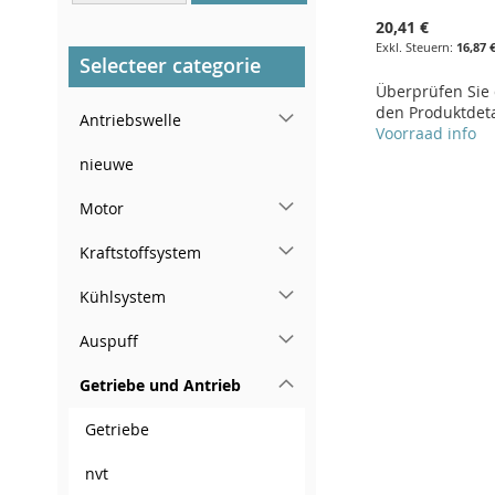
20,41 €
In der rechten hinteren
16,87 
Türsäule
Selecteer categorie
Überprüfen Sie d
den Produktdeta
Antriebswelle
Voorraad info
nieuwe
In den Warenkorb
Motor
ZUR
WUNSCHLISTE
ZUR
Kraftstoffsystem
HINZUFÜGEN
VERGLEICHSLISTE
Kühlsystem
HINZUFÜGEN
Auspuff
Getriebe und Antrieb
Getriebe
nvt