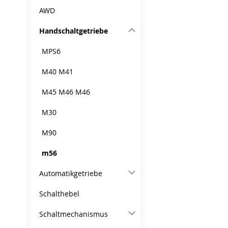
AWD
Handschaltgetriebe
MPS6
M40 M41
M45 M46 M46
M30
M90
m56
Automatikgetriebe
Schalthebel
Schaltmechanismus