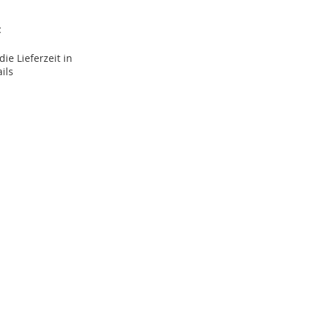
€
ie Lieferzeit in
ils