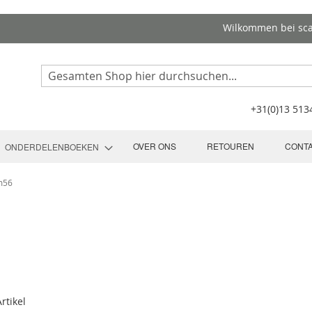
Wilkommen bei sc
Search
+31(0)13 51
OVER ONS
RETOUREN
CONT
ONDERDELENBOEKEN
m56
rtikel