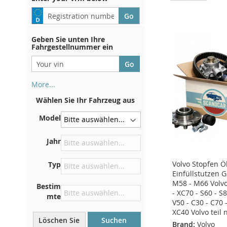
Geben Sie unten Ihre
Fahrgestellnummer ein
More...
Ihre Fahrgestellnummer finden
Wählen Sie Ihr Fahrzeug aus
Sie auf der Rückseite Ihrer
Zulassungsbescheinigung. Und
Model
auch im Auto
Auf der Bodenplatte für den
Jahr
rechten Vordersitz
Volvo Stopfen Ö
Typ
Zentrieren Sie es an der
Einfüllstutzen 
Trennwand unter der Haube
M58 - M66 Volvo
Bestim
Direkt im Motorraum
- XC70 - S60 - S8
mte
V50 - C30 - C70 
In der Nähe der
XC40 Volvo teil 
Windschutzscheibe, auf dem
Löschen Sie
Suchen
Brand:
Volvo
Armaturenbrett