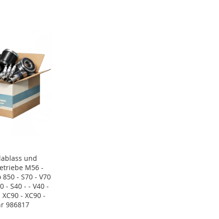
lablass und
Getriebe M56 -
 850 - S70 - V70
0 - S40 - - V40 -
- XC90 - XC90 -
nr 986817