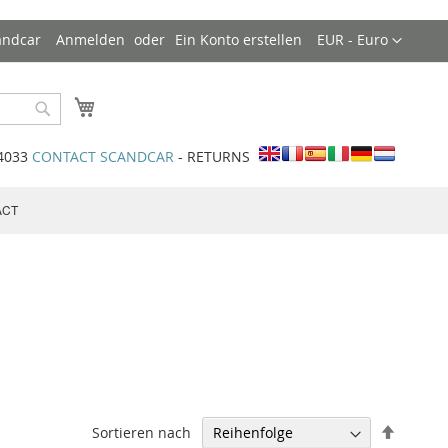
Währung
andcar
Anmelden
Ein Konto erstellen
EUR - Euro
Mein Warenkorb
Search
34033
CONTACT SCANDCAR
- RETURNS
ACT
Abstei
Sortieren nach