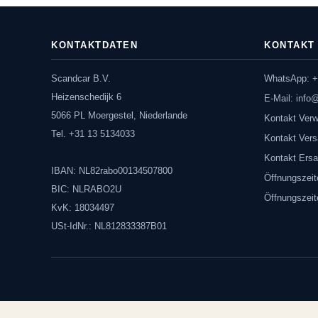
KONTAKTDATEN
KONTAKT
Scandcar B.V.
WhatsApp: +
Heizenschedijk 6
E-Mail:
info
5066 PL Moergestel, Niederlande
Kontakt Verw
Tel. +31 13 5134033
Kontakt Vers
Kontakt Ersa
IBAN: NL82rabo00134507800
Öffnungszeit
BIC: NLRABO2U
Öffnungszei
KvK: 18034497
USt-IdNr.: NL812833387B01