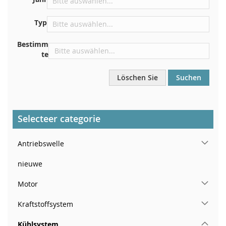
In der Nähe der Windschutzscheibe, auf dem
Typ
Armaturenbrett
In der rechten hinteren Türsäule
Bestimm
te
Löschen Sie
Suchen
Selecteer categorie
Antriebswelle
nieuwe
Motor
Kraftstoffsystem
Kühlsystem