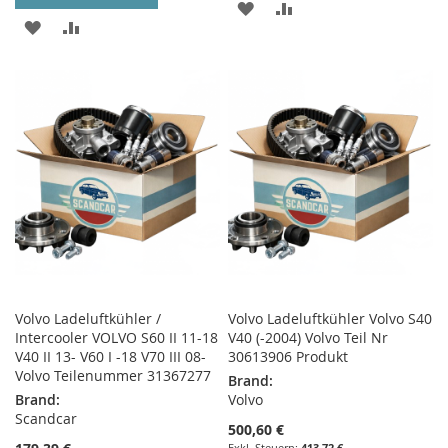
ZUR
ZUR
ZUR
ZUR
WUNSCHLISTE
VERGLEICHSLISTE
WUNSCHLISTE
VERGLEICHSLISTE
HINZUFÜGEN
HINZUFÜGEN
HINZUFÜGEN
HINZUFÜGEN
Volvo Ladeluftkühler /
Volvo Ladeluftkühler Volvo S40
Intercooler VOLVO S60 II 11-18
V40 (-2004) Volvo Teil Nr
V40 II 13- V60 I -18 V70 III 08-
30613906 Produkt
Volvo Teilenummer 31367277
Brand:
Brand:
Volvo
Scandcar
500,60 €
413,72 €