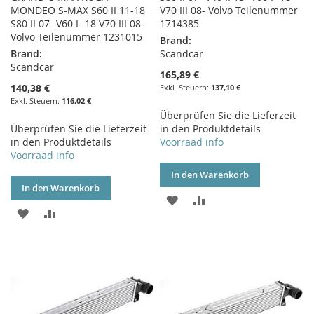
MONDEO S-MAX S60 II 11-18
V70 III 08- Volvo Teilenummer
S80 II 07- V60 I -18 V70 III 08-
1714385
Volvo Teilenummer 1231015
Brand:
Brand:
Scandcar
Scandcar
165,89 €
140,38 €
137,10 €
116,02 €
Überprüfen Sie die Lieferzeit
Überprüfen Sie die Lieferzeit
in den Produktdetails
in den Produktdetails
Voorraad info
Voorraad info
In den Warenkorb
In den Warenkorb
ZUR
ZUR
ZUR
ZUR
WUNSCHLISTE
VERGLEICHSLISTE
WUNSCHLISTE
VERGLEICHSLISTE
HINZUFÜGEN
HINZUFÜGEN
HINZUFÜGEN
HINZUFÜGEN