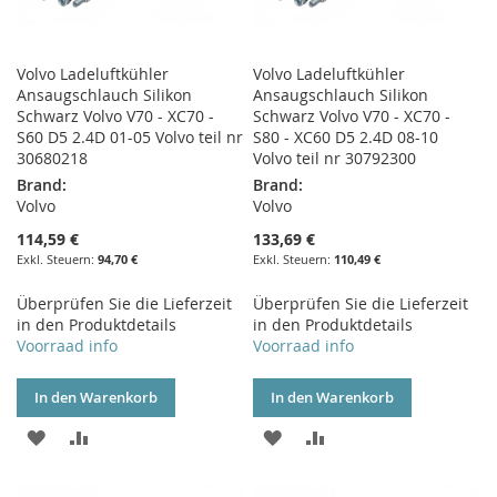
Volvo Ladeluftkühler
Volvo Ladeluftkühler
Ansaugschlauch Silikon
Ansaugschlauch Silikon
Schwarz Volvo V70 - XC70 -
Schwarz Volvo V70 - XC70 -
S60 D5 2.4D 01-05 Volvo teil nr
S80 - XC60 D5 2.4D 08-10
30680218
Volvo teil nr 30792300
Brand:
Brand:
Volvo
Volvo
114,59 €
133,69 €
94,70 €
110,49 €
Überprüfen Sie die Lieferzeit
Überprüfen Sie die Lieferzeit
in den Produktdetails
in den Produktdetails
Voorraad info
Voorraad info
In den Warenkorb
In den Warenkorb
ZUR
ZUR
ZUR
ZUR
WUNSCHLISTE
VERGLEICHSLISTE
WUNSCHLISTE
VERGLEICHSLISTE