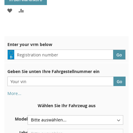
ZUR
ZUR
WUNSCHLISTE
VERGLEICHSLISTE
HINZUFÜGEN
HINZUFÜGEN
Enter your vrm below
Geben Sie unten Ihre Fahrgestellnummer ein
More...
Ihre Fahrgestellnummer finden Sie auf der Rückseite Ihrer
Zulassungsbescheinigung. Und auch im Auto
Wählen Sie Ihr Fahrzeug aus
Auf der Bodenplatte für den rechten Vordersitz
Model
Zentrieren Sie es an der Trennwand unter der Haube
Direkt im Motorraum
Jahr