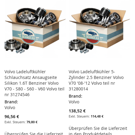
HINZUFÜGEN
HINZUFÜGEN
HINZUFÜGEN
HINZUFÜGEN
Volvo Ladeluftkühler
Volvo Ladeluftkühler 5-
Schlauchsatz Ansaugseite
Zylinder 2.5 Benziner Volvo
Silikon 1.6T Benziner Volvo
V70 '08-'12 Volvo teil nr
V70 - S80 - S60 - V60 Volvo teil
31280014
nr 31274546
Brand:
Brand:
Volvo
Volvo
138,52 €
96,56 €
114,48 €
79,80 €
Überprüfen Sie die Lieferzeit
Überprüfen Sie die Lieferzeit
in den Produktdetails