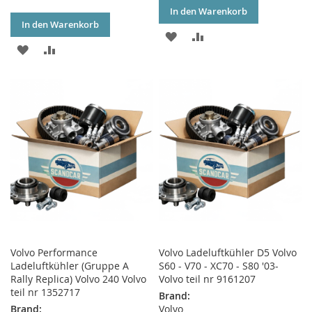
In den Warenkorb
In den Warenkorb
ZUR
ZUR
ZUR
ZUR
WUNSCHLISTE
VERGLEICHSLISTE
WUNSCHLISTE
VERGLEICHSLISTE
HINZUFÜGEN
HINZUFÜGEN
HINZUFÜGEN
HINZUFÜGEN
Volvo Performance
Volvo Ladeluftkühler D5 Volvo
Ladeluftkühler (Gruppe A
S60 - V70 - XC70 - S80 '03-
Rally Replica) Volvo 240 Volvo
Volvo teil nr 9161207
teil nr 1352717
Brand:
Brand:
Volvo