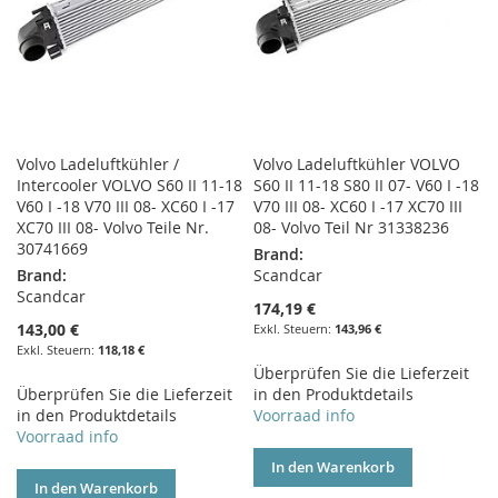
Volvo Ladeluftkühler /
Volvo Ladeluftkühler VOLVO
Intercooler VOLVO S60 II 11-18
S60 II 11-18 S80 II 07- V60 I -18
V60 I -18 V70 III 08- XC60 I -17
V70 III 08- XC60 I -17 XC70 III
XC70 III 08- Volvo Teile Nr.
08- Volvo Teil Nr 31338236
30741669
Brand:
Brand:
Scandcar
Scandcar
174,19 €
143,00 €
143,96 €
118,18 €
Überprüfen Sie die Lieferzeit
Überprüfen Sie die Lieferzeit
in den Produktdetails
in den Produktdetails
Voorraad info
Voorraad info
In den Warenkorb
In den Warenkorb