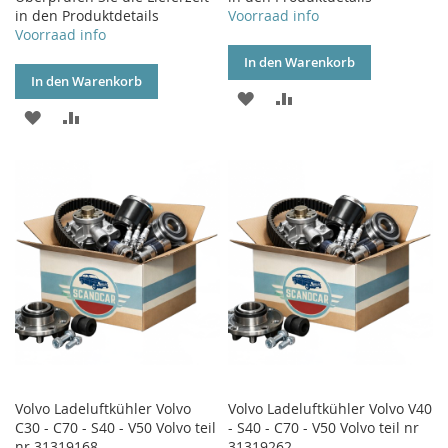
in den Produktdetails
Voorraad info
Voorraad info
In den Warenkorb
In den Warenkorb
ZUR
ZUR
ZUR
ZUR
WUNSCHLISTE
VERGLEICHSLISTE
WUNSCHLISTE
VERGLEICHSLISTE
HINZUFÜGEN
HINZUFÜGEN
HINZUFÜGEN
HINZUFÜGEN
Volvo Ladeluftkühler Volvo
Volvo Ladeluftkühler Volvo V40
C30 - C70 - S40 - V50 Volvo teil
- S40 - C70 - V50 Volvo teil nr
nr 31319168
31319262