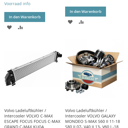
Voorraad info
In den Warenkorb
In den Warenkorb
ZUR
ZUR
ZUR
ZUR
WUNSCHLISTE
VERGLEICHSLISTE
WUNSCHLISTE
VERGLEICHSLISTE
HINZUFÜGEN
HINZUFÜGEN
HINZUFÜGEN
HINZUFÜGEN
Volvo Ladeluftkühler /
Volvo Ladeluftkühler /
Intercooler VOLVO C-MAX
Intercooler VOLVO GALAXY
ESCAPE FOCUS FOCUS C-MAX
MONDEO S-MAX S60 II 11-18
GRAND C-MAX KUGA
S80 II 07- V40 II 13- V60 I -18