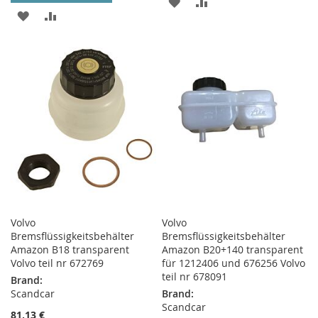
ZUR
ZUR
ZUR
ZUR
WUNSCHLISTE
VERGLEICHSLISTE
WUNSCHLISTE
VERGLEICHSLISTE
HINZUFÜGEN
HINZUFÜGEN
HINZUFÜGEN
HINZUFÜGEN
Volvo
Volvo
Bremsflüssigkeitsbehälter
Bremsflüssigkeitsbehälter
Amazon B18 transparent
Amazon B20+140 transparent
Volvo teil nr 672769
für 1212406 und 676256 Volvo
teil nr 678091
Brand:
Scandcar
Brand:
Scandcar
81,13 €