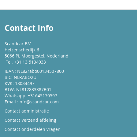
Contact Info
Scandcar B.V.
Heizenschedijk 6
5066 PL Moergestel, Nederland
Tel. +31 13 5134033
IBAN: NL82rabo00134507800
BIC: NLRABO2U
KVK: 18034497
BTW: NL812833387B01
Whatsapp: +31645170597
Email :
info@scandcar.com
Contact administratie
Contact Verzend afdeling
Contact onderdelen vragen