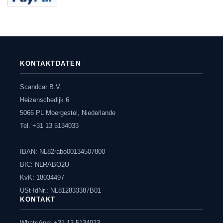
KONTAKTDATEN
Scandcar B.V.
Heizenschedijk 6
5066 PL Moergestel, Niederlande
Tel. +31 13 5134033
IBAN: NL82rabo00134507800
BIC: NLRABO2U
KvK: 18034497
USt-IdNr.: NL812833387B01
KONTAKT
WhatsApp: +31 13 5134033