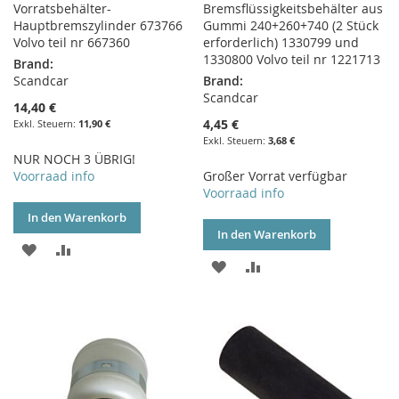
Vorratsbehälter-
Bremsflüssigkeitsbehälter aus
Hauptbremszylinder 673766
Gummi 240+260+740 (2 Stück
Volvo teil nr 667360
erforderlich) 1330799 und
1330800 Volvo teil nr 1221713
Brand:
Scandcar
Brand:
Scandcar
14,40 €
4,45 €
11,90 €
3,68 €
NUR NOCH 3 ÜBRIG!
Voorraad info
Großer Vorrat verfügbar
Voorraad info
In den Warenkorb
In den Warenkorb
ZUR
ZUR
ZUR
ZUR
WUNSCHLISTE
VERGLEICHSLISTE
WUNSCHLISTE
VERGLEICHSLISTE
HINZUFÜGEN
HINZUFÜGEN
HINZUFÜGEN
HINZUFÜGEN