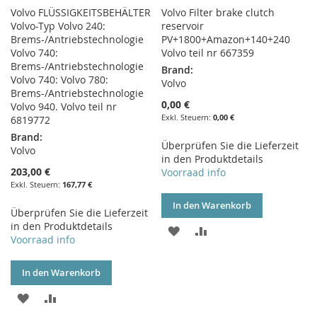
Volvo FLÜSSIGKEITSBEHÄLTER
Volvo Filter brake clutch
Volvo-Typ Volvo 240:
reservoir
Brems-/Antriebstechnologie
PV+1800+Amazon+140+240
Volvo 740:
Volvo teil nr 667359
Brems-/Antriebstechnologie
Brand:
Volvo 740: Volvo 780:
Volvo
Brems-/Antriebstechnologie
0,00 €
Volvo 940. Volvo teil nr
0,00 €
6819772
Brand:
Überprüfen Sie die Lieferzeit
Volvo
in den Produktdetails
203,00 €
Voorraad info
167,77 €
In den Warenkorb
Überprüfen Sie die Lieferzeit
in den Produktdetails
ZUR
ZUR
Voorraad info
WUNSCHLISTE
VERGLEICHSLISTE
In den Warenkorb
HINZUFÜGEN
HINZUFÜGEN
ZUR
ZUR