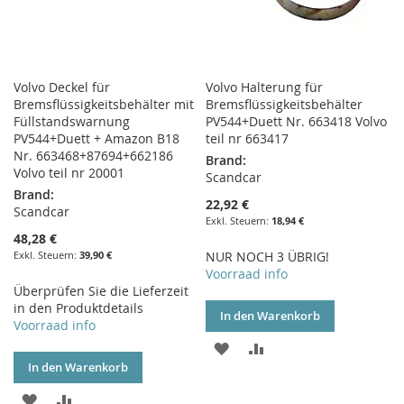
Volvo Deckel für
Volvo Halterung für
Bremsflüssigkeitsbehälter mit
Bremsflüssigkeitsbehälter
Füllstandswarnung
PV544+Duett Nr. 663418 Volvo
PV544+Duett + Amazon B18
teil nr 663417
Nr. 663468+87694+662186
Brand:
Volvo teil nr 20001
Scandcar
Brand:
22,92 €
Scandcar
18,94 €
48,28 €
39,90 €
NUR NOCH 3 ÜBRIG!
Voorraad info
Überprüfen Sie die Lieferzeit
in den Produktdetails
In den Warenkorb
Voorraad info
ZUR
ZUR
In den Warenkorb
WUNSCHLISTE
VERGLEICHSLISTE
ZUR
ZUR