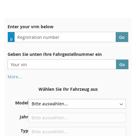
WUNSCHLISTE
VERGLEICHSLISTE
HINZUFÜGEN
HINZUFÜGEN
Enter your vrm below
Geben Sie unten Ihre Fahrgestellnummer ein
More...
Ihre Fahrgestellnummer finden Sie auf der Rückseite Ihrer
Zulassungsbescheinigung. Und auch im Auto
Wählen Sie Ihr Fahrzeug aus
Auf der Bodenplatte für den rechten Vordersitz
Model
Zentrieren Sie es an der Trennwand unter der Haube
Direkt im Motorraum
Jahr
In der Nähe der Windschutzscheibe, auf dem
Typ
Armaturenbrett