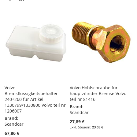
HINZUFÜGEN
HINZUFÜGEN
WUNSCHLISTE
VERGLEICHSLISTE
HINZUFÜGEN
HINZUFÜGEN
Volvo
Volvo Hohlschraube für
Bremsflüssigkeitsbehälter
hauptzilinder Bremse Volvo
240+260 für Artikel
teil nr 81416
1330799/1330800 Volvo teil nr
Brand:
1206007
Scandcar
Brand:
27,89 €
Scandcar
23,05 €
67,86 €