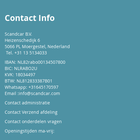
Contact Info
Scandcar B.V.
Heizenschedijk 6
5066 PL Moergestel, Nederland
Tel. +31 13 5134033
IBAN: NL82rabo00134507800
BIC: NLRABO2U
KVK: 18034497
BTW: NL812833387B01
Whatsapp: +31645170597
Email :
info@scandcar.com
Contact administratie
Contact Verzend afdeling
Contact onderdelen vragen
Openingstijden ma-vrij:
Kijk hier