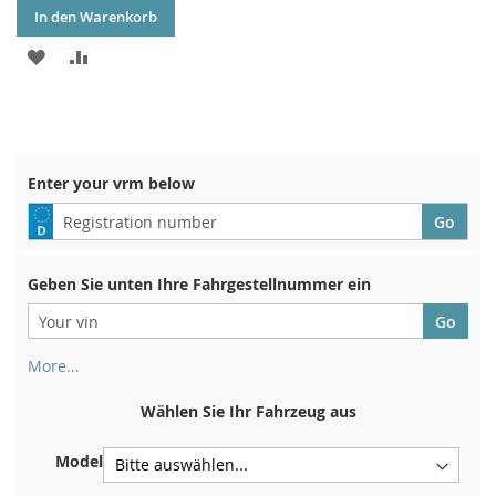
In den Warenkorb
ZUR
ZUR
WUNSCHLISTE
VERGLEICHSLISTE
HINZUFÜGEN
HINZUFÜGEN
Enter your vrm below
Geben Sie unten Ihre Fahrgestellnummer ein
More...
Ihre Fahrgestellnummer finden Sie auf der Rückseite Ihrer
Zulassungsbescheinigung. Und auch im Auto
Wählen Sie Ihr Fahrzeug aus
Auf der Bodenplatte für den rechten Vordersitz
Model
Zentrieren Sie es an der Trennwand unter der Haube