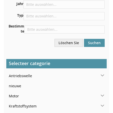
Direkt im Motorraum
Jahr
In der Nähe der Windschutzscheibe, auf dem
Typ
Armaturenbrett
In der rechten hinteren Türsäule
Bestimm
te
Löschen Sie
Suchen
Selecteer categorie
Antriebswelle
nieuwe
Motor
Kraftstoffsystem