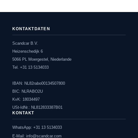
KONTAKTDATEN
Scandcar B.V.
Heizenschedijk 6
5066 PL Moergestel, Niederlande
Tel. +31 13 5134033
IBAN: NL82rabo00134507800
BIC: NLRABO2U
KvK: 18034497
USt-IdNr.: NL812833387B01
KONTAKT
WhatsApp: +31 13 5134033
E-Mail:
info@scandcar.com