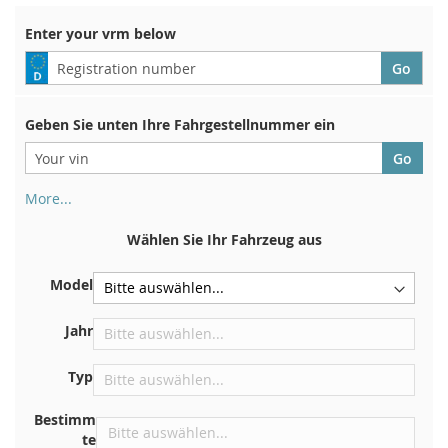
Enter your vrm below
Geben Sie unten Ihre Fahrgestellnummer ein
More...
Ihre Fahrgestellnummer finden Sie auf der Rückseite Ihrer
Zulassungsbescheinigung. Und auch im Auto
Wählen Sie Ihr Fahrzeug aus
Auf der Bodenplatte für den rechten Vordersitz
Model
Zentrieren Sie es an der Trennwand unter der Haube
Direkt im Motorraum
Jahr
In der Nähe der Windschutzscheibe, auf dem
Typ
Armaturenbrett
In der rechten hinteren Türsäule
Bestimm
te