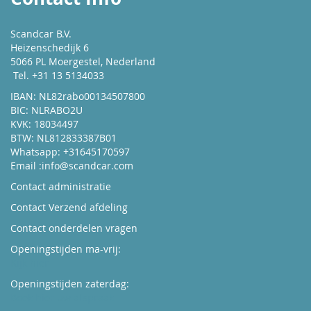
Scandcar B.V.
Heizenschedijk 6
5066 PL Moergestel, Nederland
Tel. +31 13 5134033
IBAN: NL82rabo00134507800
BIC: NLRABO2U
KVK: 18034497
BTW: NL812833387B01
Whatsapp: +31645170597
Email :
info@scandcar.com
Contact administratie
Contact Verzend afdeling
Contact onderdelen vragen
Openingstijden ma-vrij:
Kijk hier
Openingstijden zaterdag:
Boek hier uw afspraak