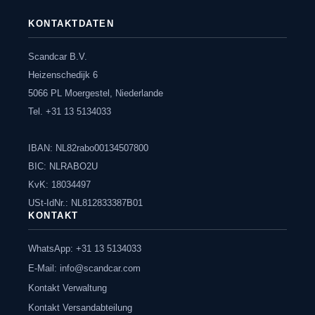
KONTAKTDATEN
Scandcar B.V.
Heizenschedijk 6
5066 PL Moergestel, Niederlande
Tel. +31 13 5134033
IBAN: NL82rabo00134507800
BIC: NLRABO2U
KvK: 18034497
USt-IdNr.: NL812833387B01
KONTAKT
WhatsApp: +31 13 5134033
E-Mail:
info@scandcar.com
Kontakt Verwaltung
Kontakt Versandabteilung