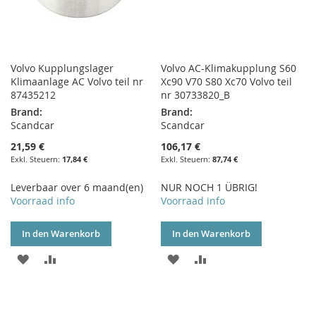
Volvo Kupplungslager
Volvo AC-Klimakupplung S60
Klimaanlage AC Volvo teil nr
Xc90 V70 S80 Xc70 Volvo teil
87435212
nr 30733820_B
Brand:
Brand:
Scandcar
Scandcar
21,59 €
106,17 €
17,84 €
87,74 €
Leverbaar over 6 maand(en)
NUR NOCH 1 ÜBRIG!
Voorraad info
Voorraad info
In den Warenkorb
In den Warenkorb
ZUR
ZUR
ZUR
ZUR
WUNSCHLISTE
VERGLEICHSLISTE
WUNSCHLISTE
VERGLEICHSLISTE
HINZUFÜGEN
HINZUFÜGEN
HINZUFÜGEN
HINZUFÜGEN