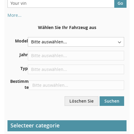
More...
Ihre Fahrgestellnummer finden Sie auf der Rückseite Ihrer
Zulassungsbescheinigung. Und auch im Auto
Wählen Sie Ihr Fahrzeug aus
Auf der Bodenplatte für den rechten Vordersitz
Model
Zentrieren Sie es an der Trennwand unter der Haube
Direkt im Motorraum
Jahr
In der Nähe der Windschutzscheibe, auf dem
Typ
Armaturenbrett
In der rechten hinteren Türsäule
Bestimm
te
Löschen Sie
Suchen
Selecteer categorie