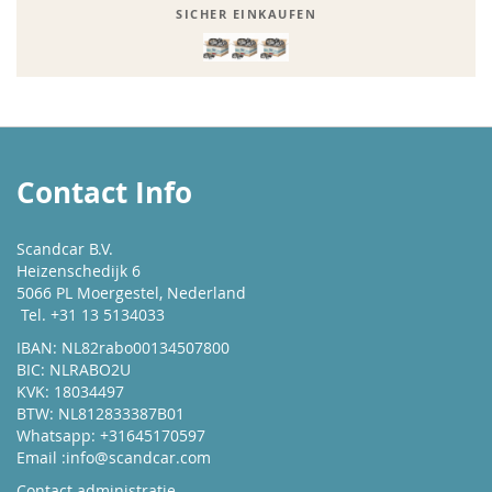
SICHER EINKAUFEN
Contact Info
Scandcar B.V.
Heizenschedijk 6
5066 PL Moergestel, Nederland
Tel. +31 13 5134033
IBAN: NL82rabo00134507800
BIC: NLRABO2U
KVK: 18034497
BTW: NL812833387B01
Whatsapp: +31645170597
Email :
info@scandcar.com
Contact administratie