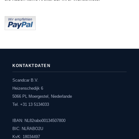
KONTAKTDATEN
Scandcar B.V.
Heizenschedijk 6
5066 PL Moergestel, Niederlande
Tel. +31 13 5134033
IBAN: NL82rabo00134507800
BIC: NLRABO2U
KvK: 18034497