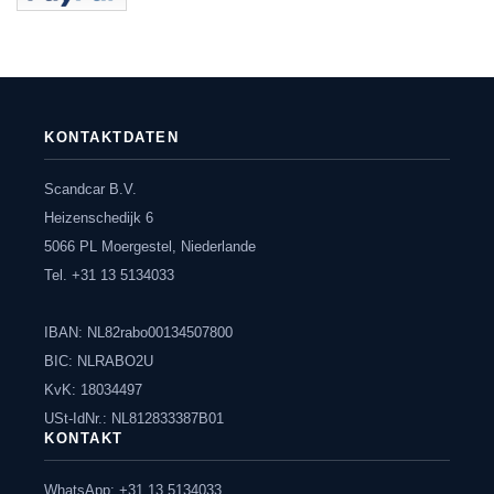
KONTAKTDATEN
Scandcar B.V.
Heizenschedijk 6
5066 PL Moergestel, Niederlande
Tel. +31 13 5134033
IBAN: NL82rabo00134507800
BIC: NLRABO2U
KvK: 18034497
USt-IdNr.: NL812833387B01
KONTAKT
WhatsApp: +31 13 5134033