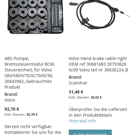
ABS-Pumpe,
Volvo Hand brake cable right
Bremssteuermodul BCM,
OEM ref 30681683 30793828
Steuereinheit, für Volvo
Xc90 Volvo teil nr 30636224_B
S60/S80/V70/XC70/XC90,
Brand:
30643982, Gebrauchtes
Scandcar
Produkt
31,48 €
Brand:
26,02 €
Volvo
92,70 €
Überprüfen Sie die Lieferzeit
92,70 €
in den Produktdetails
Voorraad info
Derzeit nicht verfügbar.
Kontaktieren Sie uns für die
In den Warenkorb