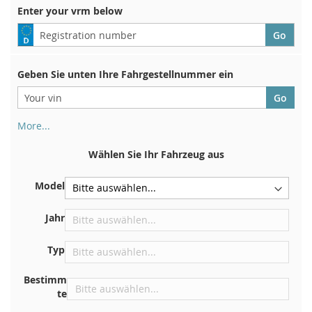
Enter your vrm below
Geben Sie unten Ihre Fahrgestellnummer ein
More...
Ihre Fahrgestellnummer finden Sie auf der Rückseite Ihrer
Zulassungsbescheinigung. Und auch im Auto
Wählen Sie Ihr Fahrzeug aus
Auf der Bodenplatte für den rechten Vordersitz
Model
Zentrieren Sie es an der Trennwand unter der Haube
Direkt im Motorraum
Jahr
In der Nähe der Windschutzscheibe, auf dem
Typ
Armaturenbrett
In der rechten hinteren Türsäule
Bestimm
te