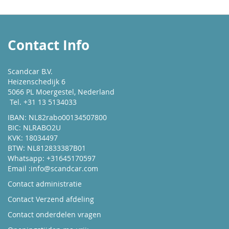
Contact Info
Scandcar B.V.
Heizenschedijk 6
5066 PL Moergestel, Nederland
Tel. +31 13 5134033
IBAN: NL82rabo00134507800
BIC: NLRABO2U
KVK: 18034497
BTW: NL812833387B01
Whatsapp: +31645170597
Email :
info@scandcar.com
Contact administratie
Contact Verzend afdeling
Contact onderdelen vragen