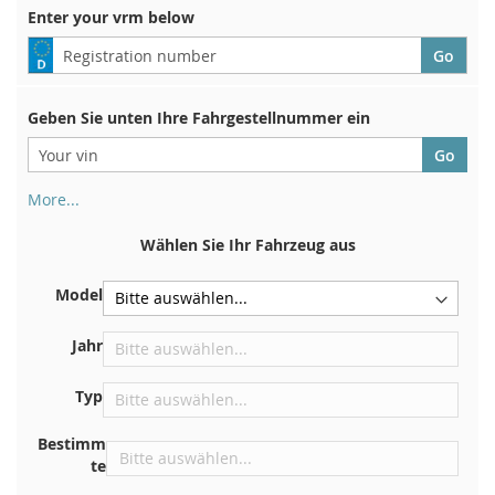
Enter your vrm below
Geben Sie unten Ihre Fahrgestellnummer ein
More...
Ihre Fahrgestellnummer finden Sie auf der Rückseite Ihrer
Zulassungsbescheinigung. Und auch im Auto
Wählen Sie Ihr Fahrzeug aus
Auf der Bodenplatte für den rechten Vordersitz
Model
Zentrieren Sie es an der Trennwand unter der Haube
Direkt im Motorraum
Jahr
In der Nähe der Windschutzscheibe, auf dem
Typ
Armaturenbrett
In der rechten hinteren Türsäule
Bestimm
te