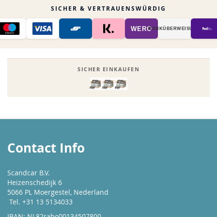
SICHER & VERTRAUENSWÜRDIG
WERO
BANK­ÜBER­WEISUNG
SICHER EINKAUFEN
Contact Info
Scandcar B.V.
Heizenschedijk 6
5066 PL Moergestel, Nederland
Tel. +31 13 5134033
IBAN: NL82rabo00134507800