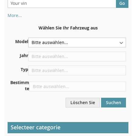
More...
Ihre Fahrgestellnummer finden Sie auf der Rückseite Ihrer
Zulassungsbescheinigung. Und auch im Auto
Wählen Sie Ihr Fahrzeug aus
Auf der Bodenplatte für den rechten Vordersitz
Model
Zentrieren Sie es an der Trennwand unter der Haube
Direkt im Motorraum
Jahr
In der Nähe der Windschutzscheibe, auf dem
Typ
Armaturenbrett
In der rechten hinteren Türsäule
Bestimm
te
Löschen Sie
Suchen
Selecteer categorie