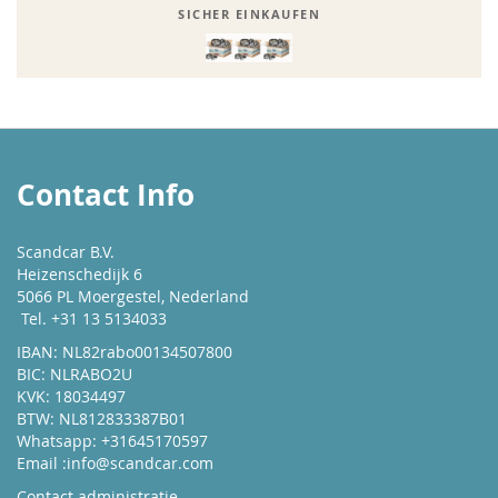
SICHER EINKAUFEN
Contact Info
Scandcar B.V.
Heizenschedijk 6
5066 PL Moergestel, Nederland
Tel. +31 13 5134033
IBAN: NL82rabo00134507800
BIC: NLRABO2U
KVK: 18034497
BTW: NL812833387B01
Whatsapp: +31645170597
Email :
info@scandcar.com
Contact administratie