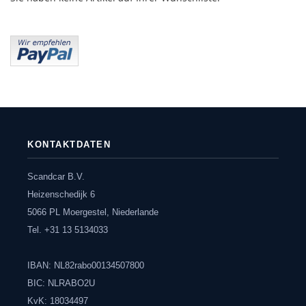
KONTAKTDATEN
Scandcar B.V.
Heizenschedijk 6
5066 PL Moergestel, Niederlande
Tel. +31 13 5134033
IBAN: NL82rabo00134507800
BIC: NLRABO2U
KvK: 18034497