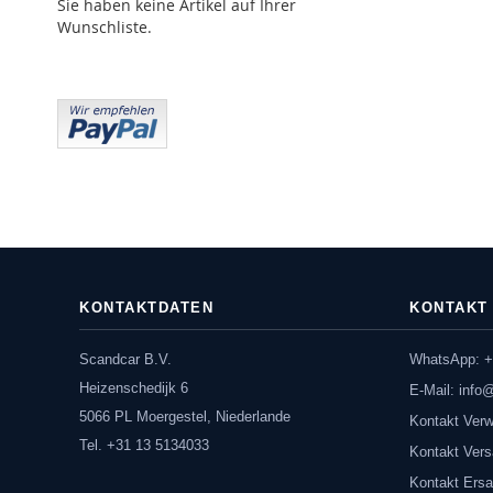
Sie haben keine Artikel auf Ihrer
Wunschliste.
KONTAKTDATEN
KONTAKT
Scandcar B.V.
WhatsApp: +
Heizenschedijk 6
E-Mail:
info
5066 PL Moergestel, Niederlande
Kontakt Verw
Tel. +31 13 5134033
Kontakt Vers
Kontakt Ersa