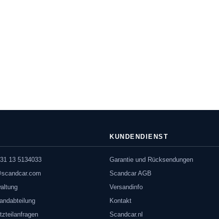
KUNDENDIENST
31 13 5134033
Garantie und Rücksendungen
@scandcar.com
Scandcar AGB
altung
Versandinfo
andabteilung
Kontakt
tzteilanfragen
Scandcar.nl