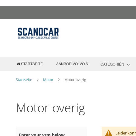
Zum
Inhalt
springen
STARTSEITE
AANBOD VOLVO’S
CATEGORIËN
Startseite
Motor
Motor overig
Motor overig
Leider kön
Enter your vrm below