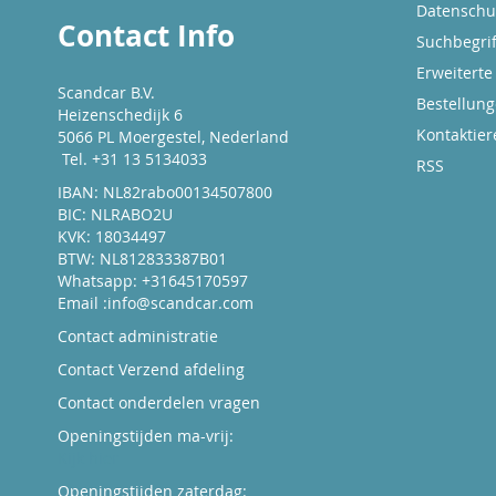
Datenschut
Contact Info
Suchbegrif
Erweiterte
Scandcar B.V.
Bestellun
Heizenschedijk 6
Kontaktier
5066 PL Moergestel, Nederland
Tel. +31 13 5134033
RSS
IBAN: NL82rabo00134507800
BIC: NLRABO2U
KVK: 18034497
BTW: NL812833387B01
Whatsapp: +31645170597
Email :
info@scandcar.com
Contact administratie
Contact Verzend afdeling
Contact onderdelen vragen
Openingstijden ma-vrij:
Kijk hier
Openingstijden zaterdag: