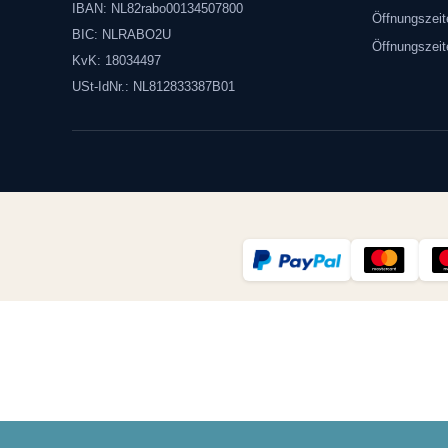
IBAN: NL82rabo00134507800
Öffnungszeit
BIC: NLRABO2U
Öffnungszei
KvK: 18034497
USt-IdNr.: NL812833387B01