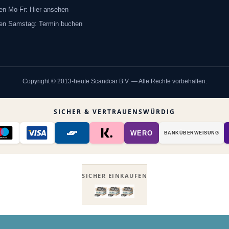
en Mo-Fr: Hier ansehen
ten Samstag: Termin buchen
Copyright © 2013-heute Scandcar B.V. — Alle Rechte vorbehalten.
SICHER & VERTRAUENSWÜRDIG
WERO
BANK­ÜBER­WEISUNG
SICHER EINKAUFEN