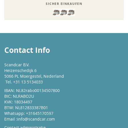
SICHER EINKAUFEN
Contact Info
Scandcar B.V.
Heizenschedijk 6
5066 PL Moergestel, Nederland
Tel. +31 13 5134033
IBAN: NL82rabo00134507800
BIC: NLRABO2U
KVK: 18034497
BTW: NL812833387B01
Whatsapp: +31645170597
Email :
info@scandcar.com
Contact administratie