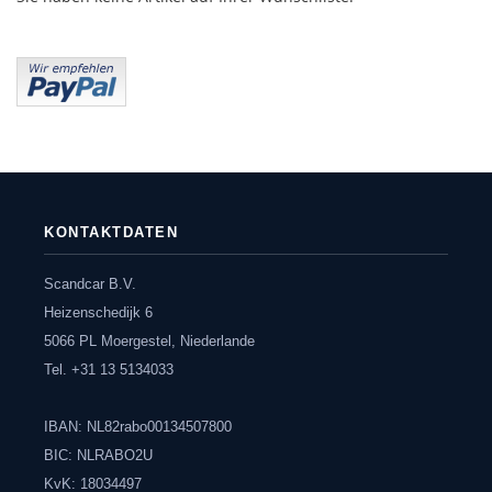
KONTAKTDATEN
Scandcar B.V.
Heizenschedijk 6
5066 PL Moergestel, Niederlande
Tel. +31 13 5134033
IBAN: NL82rabo00134507800
BIC: NLRABO2U
KvK: 18034497