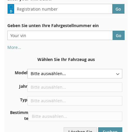
Geben Sie unten Ihre Fahrgestellnummer ein
More...
Ihre Fahrgestellnummer finden Sie auf der Rückseite Ihrer
Zulassungsbescheinigung. Und auch im Auto
Wählen Sie Ihr Fahrzeug aus
Auf der Bodenplatte für den rechten Vordersitz
Model
Zentrieren Sie es an der Trennwand unter der Haube
Direkt im Motorraum
Jahr
In der Nähe der Windschutzscheibe, auf dem
Typ
Armaturenbrett
In der rechten hinteren Türsäule
Bestimm
te
Löschen Sie
Suchen