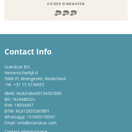
SICHER EINKAUFEN
Contact Info
Scandcar B.V.
Heizenschedijk 6
5066 PL Moergestel, Nederland
Tel. +31 13 5134033
IBAN: NL82rabo00134507800
BIC: NLRABO2U
KVK: 18034497
BTW: NL812833387B01
Whatsapp: +31645170597
Email :
info@scandcar.com
Contact administratie