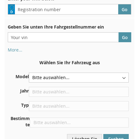
Geben Sie unten Ihre Fahrgestellnummer ein
More...
Ihre Fahrgestellnummer finden Sie auf der Rückseite Ihrer
Zulassungsbescheinigung. Und auch im Auto
Wählen Sie Ihr Fahrzeug aus
Auf der Bodenplatte für den rechten Vordersitz
Model
Zentrieren Sie es an der Trennwand unter der Haube
Direkt im Motorraum
Jahr
In der Nähe der Windschutzscheibe, auf dem
Typ
Armaturenbrett
In der rechten hinteren Türsäule
Bestimm
te
Löschen Sie
Suchen