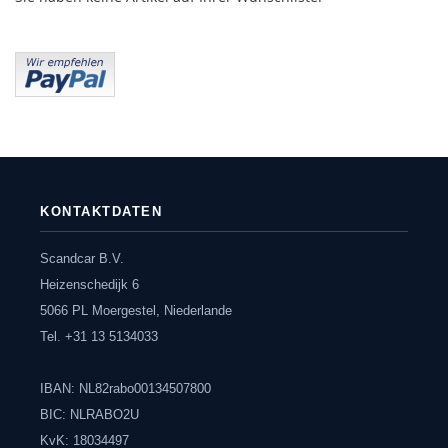
KONTAKTDATEN
Scandcar B.V.
Heizenschedijk 6
5066 PL Moergestel, Niederlande
Tel. +31 13 5134033
IBAN: NL82rabo00134507800
BIC: NLRABO2U
KvK: 18034497