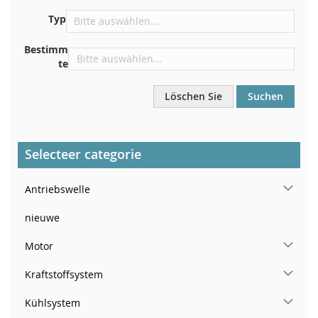
In der Nähe der Windschutzscheibe, auf dem
Typ
Armaturenbrett
In der rechten hinteren Türsäule
Bestimm
te
Löschen Sie
Suchen
Selecteer categorie
Antriebswelle
nieuwe
Motor
Kraftstoffsystem
Kühlsystem