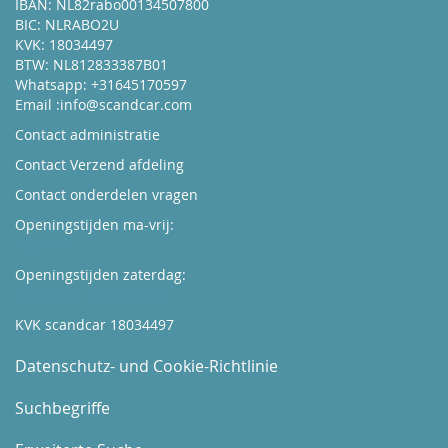
IBAN: NL82rabo00134507800
BIC: NLRABO2U
KVK: 18034497
BTW: NL812833387B01
Whatsapp: +31645170597
Email :
info@scandcar.com
Contact administratie
Contact Verzend afdeling
Contact onderdelen vragen
Openingstijden ma-vrij:
Kijk hier
Openingstijden zaterdag:
Boek hier uw afspraak
KVK scandcar 18034497
Datenschutz- und Cookie-Richtlinie
Suchbegriffe