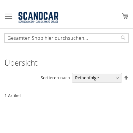
Zum
Inhalt
Me
springen
Sear
Übersicht
Ab
Sortieren nach
so
1
Artikel