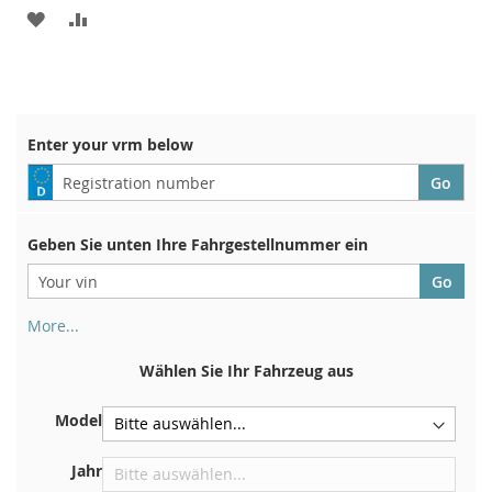
ZUR
ZUR
WUNSCHLISTE
VERGLEICHSLISTE
HINZUFÜGEN
HINZUFÜGEN
Enter your vrm below
Geben Sie unten Ihre Fahrgestellnummer ein
More...
Ihre Fahrgestellnummer finden Sie auf der Rückseite Ihrer
Zulassungsbescheinigung. Und auch im Auto
Wählen Sie Ihr Fahrzeug aus
Auf der Bodenplatte für den rechten Vordersitz
Model
Zentrieren Sie es an der Trennwand unter der Haube
Direkt im Motorraum
Jahr