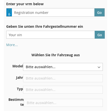
Enter your vrm below
Geben Sie unten Ihre Fahrgestellnummer ein
More...
Ihre Fahrgestellnummer finden Sie auf der Rückseite Ihrer
Zulassungsbescheinigung. Und auch im Auto
Wählen Sie Ihr Fahrzeug aus
Auf der Bodenplatte für den rechten Vordersitz
Model
Zentrieren Sie es an der Trennwand unter der Haube
Direkt im Motorraum
Jahr
In der Nähe der Windschutzscheibe, auf dem
Typ
Armaturenbrett
In der rechten hinteren Türsäule
Bestimm
te