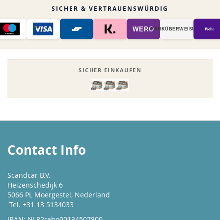
SICHER & VERTRAUENSWÜRDIG
WERO
BANK­ÜBER­WEISUNG
SICHER EINKAUFEN
Contact Info
Scandcar B.V.
Heizenschedijk 6
5066 PL Moergestel, Nederland
Tel. +31 13 5134033
IBAN: NL82rabo00134507800