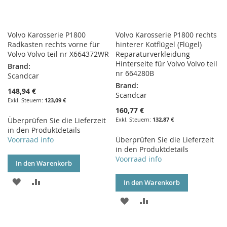
Volvo Karosserie P1800
Volvo Karosserie P1800 rechts
Radkasten rechts vorne für
hinterer Kotflügel (Flügel)
Volvo Volvo teil nr X664372WR
Reparaturverkleidung
Hinterseite für Volvo Volvo teil
Brand:
nr 664280B
Scandcar
Brand:
148,94 €
Scandcar
123,09 €
160,77 €
Überprüfen Sie die Lieferzeit
132,87 €
in den Produktdetails
Voorraad info
Überprüfen Sie die Lieferzeit
in den Produktdetails
Voorraad info
In den Warenkorb
ZUR
ZUR
In den Warenkorb
WUNSCHLISTE
VERGLEICHSLISTE
ZUR
ZUR
HINZUFÜGEN
HINZUFÜGEN
WUNSCHLISTE
VERGLEICHSLISTE