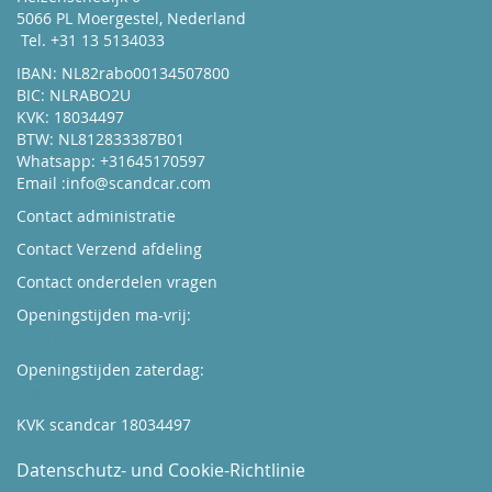
5066 PL Moergestel, Nederland
Tel. +31 13 5134033
IBAN: NL82rabo00134507800
BIC: NLRABO2U
KVK: 18034497
BTW: NL812833387B01
Whatsapp: +31645170597
Email :
info@scandcar.com
Contact administratie
Contact Verzend afdeling
Contact onderdelen vragen
Openingstijden ma-vrij:
Kijk hier
Openingstijden zaterdag:
Boek hier uw afspraak
KVK scandcar 18034497
Datenschutz- und Cookie-Richtlinie