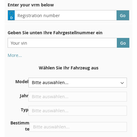
Enter your vrm below
Geben Sie unten Ihre Fahrgestellnummer ein
More...
Ihre Fahrgestellnummer finden Sie auf der Rückseite Ihrer
Zulassungsbescheinigung. Und auch im Auto
Wählen Sie Ihr Fahrzeug aus
Auf der Bodenplatte für den rechten Vordersitz
Model
Zentrieren Sie es an der Trennwand unter der Haube
Direkt im Motorraum
Jahr
In der Nähe der Windschutzscheibe, auf dem
Typ
Armaturenbrett
In der rechten hinteren Türsäule
Bestimm
te