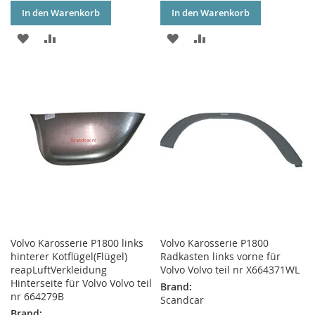
In den Warenkorb
In den Warenkorb
ZUR
ZUR
ZUR
ZUR
WUNSCHLISTE
VERGLEICHSLISTE
WUNSCHLISTE
VERGLEICHSLISTE
HINZUFÜGEN
HINZUFÜGEN
HINZUFÜGEN
HINZUFÜGEN
Volvo Karosserie P1800 links
Volvo Karosserie P1800
hinterer Kotflügel(Flügel)
Radkasten links vorne für
reapLuftVerkleidung
Volvo Volvo teil nr X664371WL
Hinterseite für Volvo Volvo teil
Brand:
nr 664279B
Scandcar
Brand: