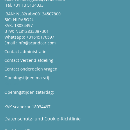
Tel. +31 13 5134033
IBAN: NL82rabo00134507800
BIC: NLRABO2U
KVK: 18034497
BTW: NL812833387B01
Whatsapp: +31645170597
Email :
info@scandcar.com
Contact administratie
Contact Verzend afdeling
Contact onderdelen vragen
Openingstijden ma-vrij:
Kijk hier
Openingstijden zaterdag:
Boek hier uw afspraak
KVK scandcar 18034497
Datenschutz- und Cookie-Richtlinie