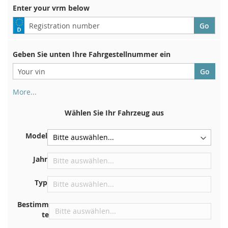
Enter your vrm below
Geben Sie unten Ihre Fahrgestellnummer ein
More...
Ihre Fahrgestellnummer finden Sie auf der Rückseite Ihrer
Zulassungsbescheinigung. Und auch im Auto
Wählen Sie Ihr Fahrzeug aus
Auf der Bodenplatte für den rechten Vordersitz
Model
Zentrieren Sie es an der Trennwand unter der Haube
Direkt im Motorraum
Jahr
In der Nähe der Windschutzscheibe, auf dem
Typ
Armaturenbrett
In der rechten hinteren Türsäule
Bestimm
te