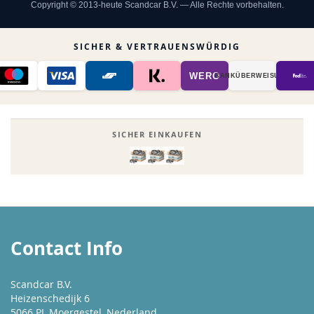
Copyright © 2013-heute Scandcar B.V. — Alle Rechte vorbehalten.
SICHER & VERTRAUENSWÜRDIG
WERO
BANK­ÜBER­WEISUNG
SICHER EINKAUFEN
Contact Info
Scandcar B.V.
Heizenschedijk 6
5066 PL Moergestel, Nederland