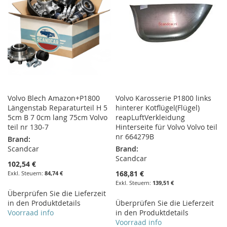
Volvo Blech Amazon+P1800
Volvo Karosserie P1800 links
Längenstab Reparaturteil H 5
hinterer Kotflügel(Flügel)
5cm B 7 0cm lang 75cm Volvo
reapLuftVerkleidung
teil nr 130-7
Hinterseite für Volvo Volvo teil
nr 664279B
Brand:
Scandcar
Brand:
Scandcar
102,54 €
168,81 €
84,74 €
139,51 €
Überprüfen Sie die Lieferzeit
in den Produktdetails
Überprüfen Sie die Lieferzeit
Voorraad info
in den Produktdetails
Voorraad info