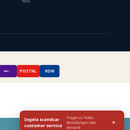
RSS
POSTNL
RDW
Fragen zu Teilen,
Ingela scandcar
×
Bestellungen oder
customer service
Versand