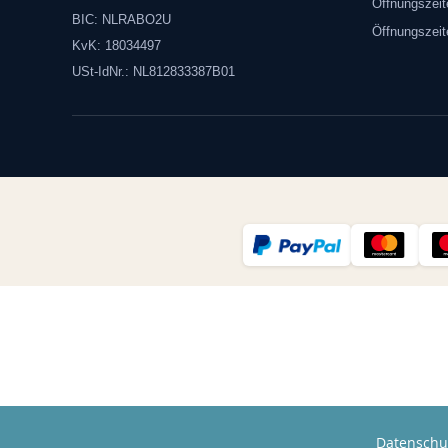
Öffnungszeit
BIC: NLRABO2U
Öffnungszei
KvK: 18034497
USt-IdNr.: NL812833387B01
Datenschut