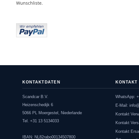
Wunschliste.
KONTAKTDATEN
KONTAKT
Scandcar B.V.
WhatsApp: +
Heizenschedijk 6
E-Mail:
info
5066 PL Moergestel, Niederlande
Kontakt Verw
Tel. +31 13 5134033
Kontakt Vers
Kontakt Ersa
IBAN: NL82rabo00134507800