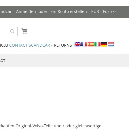
Währung
andcar
Anmelden
Ein Konto erstellen
EUR - Euro
Mein Warenkorb
Search
34033
CONTACT SCANDCAR
- RETURNS
ACT
rkaufen Original-Volvo-Teile und / oder gleichwertige