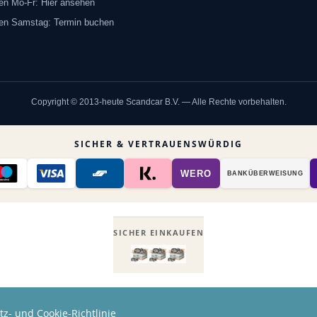
en Mo-Fr: Hier ansehen
ten Samstag: Termin buchen
Copyright © 2013-heute Scandcar B.V. — Alle Rechte vorbehalten.
SICHER & VERTRAUENSWÜRDIG
WERO
BANK­ÜBER­WEISUNG
SICHER EINKAUFEN
z- und Cookie-Richtlinie