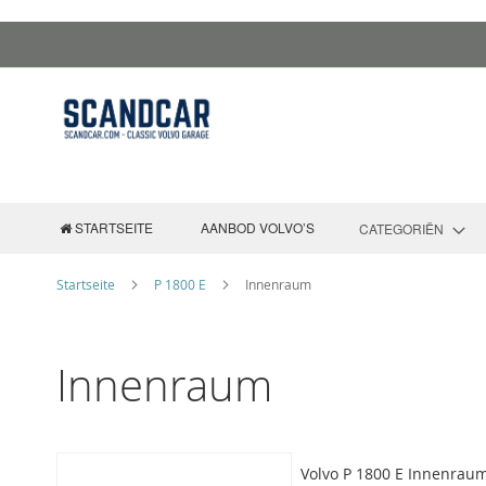
Zum
Inhalt
springen
STARTSEITE
AANBOD VOLVO’S
CATEGORIËN
Startseite
P 1800 E
Innenraum
Innenraum
Volvo P 1800 E Innenraum 