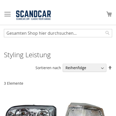
Zum
Inhalt
Me
springen
Sear
Styling Leistung
Ab
Sortieren nach
so
3
Elemente