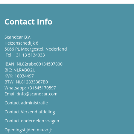
Contact Info
Scandcar B.V.
Heizenschedijk 6
5066 PL Moergestel, Nederland
Tel. +31 13 5134033
IBAN: NL82rabo00134507800
BIC: NLRABO2U
KVK: 18034497
BTW: NL812833387B01
Whatsapp: +31645170597
Email :
info@scandcar.com
Contact administratie
Contact Verzend afdeling
Contact onderdelen vragen
Openingstijden ma-vrij: