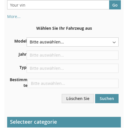
More...
Ihre Fahrgestellnummer finden Sie auf der Rückseite Ihrer
Zulassungsbescheinigung. Und auch im Auto
Wählen Sie Ihr Fahrzeug aus
Auf der Bodenplatte für den rechten Vordersitz
Model
Zentrieren Sie es an der Trennwand unter der Haube
Direkt im Motorraum
Jahr
In der Nähe der Windschutzscheibe, auf dem
Typ
Armaturenbrett
In der rechten hinteren Türsäule
Bestimm
te
Löschen Sie
Suchen
Selecteer categorie