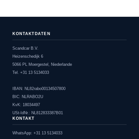
KONTAKTDATEN
Scandcar B.V.
Heizenschedijk 6
5066 PL Moergestel, Niederlande
Tel. +31 13 5134033
IBAN: NL82rabo00134507800
BIC: NLRABO2U
KvK: 18034497
USt-IdNr.: NL812833387B01
KONTAKT
WhatsApp: +31 13 5134033