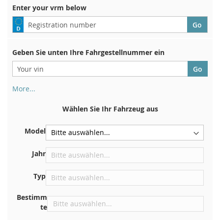
Enter your vrm below
Geben Sie unten Ihre Fahrgestellnummer ein
More...
Ihre Fahrgestellnummer finden Sie auf der Rückseite Ihrer
Zulassungsbescheinigung. Und auch im Auto
Wählen Sie Ihr Fahrzeug aus
Auf der Bodenplatte für den rechten Vordersitz
Model
Zentrieren Sie es an der Trennwand unter der Haube
Direkt im Motorraum
Jahr
In der Nähe der Windschutzscheibe, auf dem
Typ
Armaturenbrett
In der rechten hinteren Türsäule
Bestimm
te