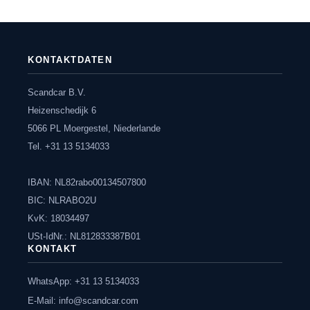
KONTAKTDATEN
Scandcar B.V.
Heizenschedijk 6
5066 PL Moergestel, Niederlande
Tel. +31 13 5134033
IBAN: NL82rabo00134507800
BIC: NLRABO2U
KvK: 18034497
USt-IdNr.: NL812833387B01
KONTAKT
WhatsApp: +31 13 5134033
E-Mail:
info@scandcar.com