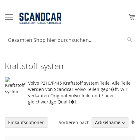
Zum
Inhalt
Me
springen
Sear
Kraftstoff system
Volvo P210/P445 Kraftstoff system Teile, Alle Teile
werden von Scandcar Volvo-Teilen gepr�ft. Wir
verkaufen Original-Volvo-Teile und / oder
gleichwertige Qualit�t.
Ab
Sortieren nach
Einkaufsoptionen
so