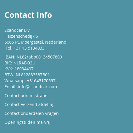
Contact Info
Scandcar B.V.
Heizenschedijk 6
5066 PL Moergestel, Nederland
Tel. +31 13 5134033
IBAN: NL82rabo00134507800
BIC: NLRABO2U
KVK: 18034497
BTW: NL812833387B01
Whatsapp: +31645170597
Email :
info@scandcar.com
Contact administratie
Contact Verzend afdeling
Contact onderdelen vragen
Openingstijden ma-vrij:
Kijk hier