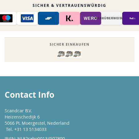
SICHER & VERTRAUENSWÜRDIG
WERO
BANK­ÜBER­WEISUNG
SICHER EINKAUFEN
Contact Info
Scandcar B.V.
Heizenschedijk 6
5066 PL Moergestel, Nederland
Tel. +31 13 5134033
IBAN: NL82rabo00134507800