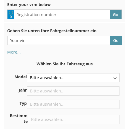
Enter your vrm below
Geben Sie unten Ihre Fahrgestellnummer ein
More...
Ihre Fahrgestellnummer finden Sie auf der Rückseite Ihrer
Zulassungsbescheinigung. Und auch im Auto
Wählen Sie Ihr Fahrzeug aus
Auf der Bodenplatte für den rechten Vordersitz
Model
Zentrieren Sie es an der Trennwand unter der Haube
Direkt im Motorraum
Jahr
In der Nähe der Windschutzscheibe, auf dem
Typ
Armaturenbrett
In der rechten hinteren Türsäule
Bestimm
te