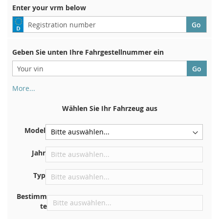
Enter your vrm below
Geben Sie unten Ihre Fahrgestellnummer ein
More...
Ihre Fahrgestellnummer finden Sie auf der Rückseite Ihrer
Zulassungsbescheinigung. Und auch im Auto
Wählen Sie Ihr Fahrzeug aus
Auf der Bodenplatte für den rechten Vordersitz
Model
Zentrieren Sie es an der Trennwand unter der Haube
Direkt im Motorraum
Jahr
In der Nähe der Windschutzscheibe, auf dem
Typ
Armaturenbrett
In der rechten hinteren Türsäule
Bestimm
te