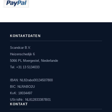
KONTAKTDATEN
Scandcar B.V.
Heizenschedijk 6
5066 PL Moergestel, Niederlande
Tel. +31 13 5134033
IBAN: NL82rabo00134507800
BIC: NLRABO2U
KvK: 18034497
USt-IdNr.: NL812833387B01
KONTAKT