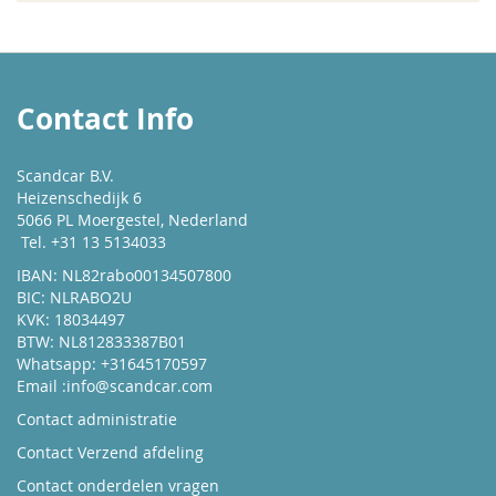
Contact Info
Scandcar B.V.
Heizenschedijk 6
5066 PL Moergestel, Nederland
Tel. +31 13 5134033
IBAN: NL82rabo00134507800
BIC: NLRABO2U
KVK: 18034497
BTW: NL812833387B01
Whatsapp: +31645170597
Email :
info@scandcar.com
Contact administratie
Contact Verzend afdeling
Contact onderdelen vragen