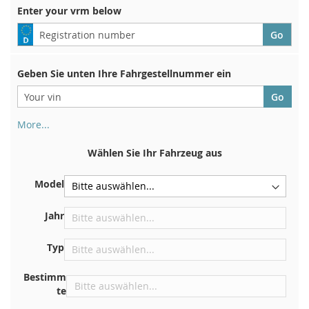
Enter your vrm below
Geben Sie unten Ihre Fahrgestellnummer ein
More...
Ihre Fahrgestellnummer finden Sie auf der Rückseite Ihrer
Zulassungsbescheinigung. Und auch im Auto
Wählen Sie Ihr Fahrzeug aus
Auf der Bodenplatte für den rechten Vordersitz
Model
Zentrieren Sie es an der Trennwand unter der Haube
Direkt im Motorraum
Jahr
In der Nähe der Windschutzscheibe, auf dem
Typ
Armaturenbrett
In der rechten hinteren Türsäule
Bestimm
te