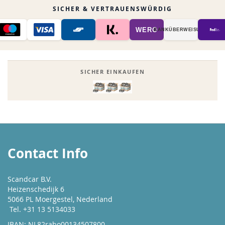
SICHER & VERTRAUENSWÜRDIG
WERO
BANK­ÜBER­WEISUNG
SICHER EINKAUFEN
Contact Info
Scandcar B.V.
Heizenschedijk 6
5066 PL Moergestel, Nederland
Tel. +31 13 5134033
IBAN: NL82rabo00134507800