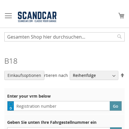
Zum
Inhalt
Me
springen
Sear
B18
Ab
Sortieren nach
Einkaufsoptionen
so
Enter your vrm below
Geben Sie unten Ihre Fahrgestellnummer ein