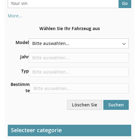
More...
Ihre Fahrgestellnummer finden Sie auf der Rückseite Ihrer
Zulassungsbescheinigung. Und auch im Auto
Wählen Sie Ihr Fahrzeug aus
Auf der Bodenplatte für den rechten Vordersitz
Model
Zentrieren Sie es an der Trennwand unter der Haube
Direkt im Motorraum
Jahr
In der Nähe der Windschutzscheibe, auf dem
Typ
Armaturenbrett
In der rechten hinteren Türsäule
Bestimm
te
Löschen Sie
Suchen
Selecteer categorie