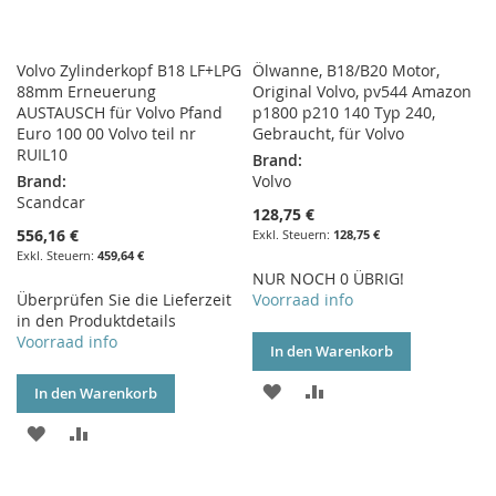
Volvo Zylinderkopf B18 LF+LPG
Ölwanne, B18/B20 Motor,
88mm Erneuerung
Original Volvo, pv544 Amazon
AUSTAUSCH für Volvo Pfand
p1800 p210 140 Typ 240,
Euro 100 00 Volvo teil nr
Gebraucht, für Volvo
RUIL10
Brand:
Brand:
Volvo
Scandcar
128,75 €
556,16 €
128,75 €
459,64 €
NUR NOCH 0 ÜBRIG!
Überprüfen Sie die Lieferzeit
Voorraad info
in den Produktdetails
Voorraad info
In den Warenkorb
ZUR
ZUR
In den Warenkorb
WUNSCHLISTE
VERGLEICHSLISTE
ZUR
ZUR
HINZUFÜGEN
HINZUFÜGEN
WUNSCHLISTE
VERGLEICHSLISTE