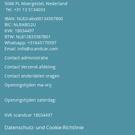
5066 PL Moergestel, Nederland
Tel. +31 13 5134033
IBAN: NL82rabo00134507800
BIC: NLRABO2U
KVK: 18034497
BTW: NL812833387B01
Whatsapp: +31645170597
Email :
info@scandcar.com
Contact administratie
Contact Verzend afdeling
Contact onderdelen vragen
Openingstijden ma-vrij:
Kijk hier
Openingstijden zaterdag:
Boek hier uw afspraak
KVK scandcar 18034497
Datenschutz- und Cookie-Richtlinie