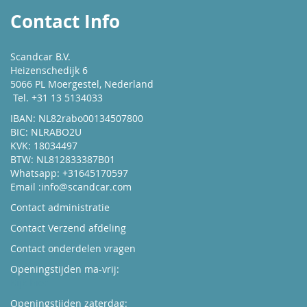
Contact Info
Scandcar B.V.
Heizenschedijk 6
5066 PL Moergestel, Nederland
Tel. +31 13 5134033
IBAN: NL82rabo00134507800
BIC: NLRABO2U
KVK: 18034497
BTW: NL812833387B01
Whatsapp: +31645170597
Email :
info@scandcar.com
Contact administratie
Contact Verzend afdeling
Contact onderdelen vragen
Openingstijden ma-vrij:
Kijk hier
Openingstijden zaterdag: