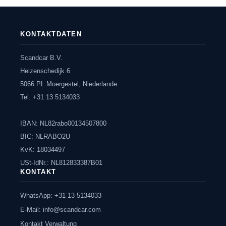
KONTAKTDATEN
Scandcar B.V.
Heizenschedijk 6
5066 PL Moergestel, Niederlande
Tel. +31 13 5134033
IBAN: NL82rabo00134507800
BIC: NLRABO2U
KvK: 18034497
USt-IdNr.: NL812833387B01
KONTAKT
WhatsApp: +31 13 5134033
E-Mail:
info@scandcar.com
Kontakt Verwaltung