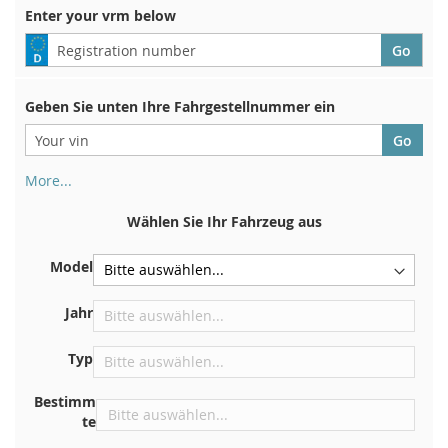
Enter your vrm below
Geben Sie unten Ihre Fahrgestellnummer ein
More...
Ihre Fahrgestellnummer finden Sie auf der Rückseite Ihrer
Zulassungsbescheinigung. Und auch im Auto
Wählen Sie Ihr Fahrzeug aus
Auf der Bodenplatte für den rechten Vordersitz
Model
Zentrieren Sie es an der Trennwand unter der Haube
Direkt im Motorraum
Jahr
In der Nähe der Windschutzscheibe, auf dem
Typ
Armaturenbrett
In der rechten hinteren Türsäule
Bestimm
te