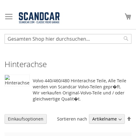
Zum
Inhalt
Me
springen
Sear
Hinterachse
Volvo 440/460/480 Hinterachse Teile, Alle Teile
werden von Scandcar Volvo-Teilen gepr�ft.
Wir verkaufen Original-Volvo-Teile und / oder
gleichwertige Qualit�t.
Ab
Sortieren nach
Einkaufsoptionen
so