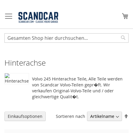
Zum
Inhalt
Me
springen
Sear
Hinterachse
Volvo 245 Hinterachse Teile, Alle Teile werden
von Scandcar Volvo-Teilen gepr�ft. Wir
verkaufen Original-Volvo-Teile und / oder
gleichwertige Qualit�t.
Ab
Sortieren nach
Einkaufsoptionen
so