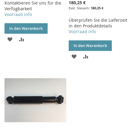
180,25 €
Kontaktieren Sie uns für die
Verfügbarkeit
180,25 €
Voorraad info
Überprüfen Sie die Lieferzeit
in den Produktdetails
In den Warenkorb
Voorraad info
ZUR
ZUR
In den Warenkorb
WUNSCHLISTE
VERGLEICHSLISTE
ZUR
ZUR
HINZUFÜGEN
HINZUFÜGEN
WUNSCHLISTE
VERGLEICHSLISTE
HINZUFÜGEN
HINZUFÜGEN