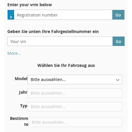
Enter your vrm below
Geben Sie unten Ihre Fahrgestellnummer ein
More...
Ihre Fahrgestellnummer finden Sie auf der Rückseite Ihrer
Zulassungsbescheinigung. Und auch im Auto
Wählen Sie Ihr Fahrzeug aus
Auf der Bodenplatte für den rechten Vordersitz
Model
Zentrieren Sie es an der Trennwand unter der Haube
Direkt im Motorraum
Jahr
In der Nähe der Windschutzscheibe, auf dem
Typ
Armaturenbrett
In der rechten hinteren Türsäule
Bestimm
te