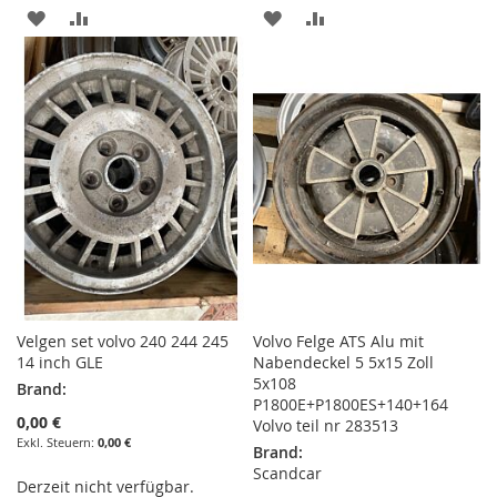
ZUR
ZUR
ZUR
ZUR
WUNSCHLISTE
VERGLEICHSLISTE
WUNSCHLISTE
VERGLEICHSLISTE
HINZUFÜGEN
HINZUFÜGEN
HINZUFÜGEN
HINZUFÜGEN
Velgen set volvo 240 244 245
Volvo Felge ATS Alu mit
14 inch GLE
Nabendeckel 5 5x15 Zoll
5x108
Brand:
P1800E+P1800ES+140+164
0,00 €
Volvo teil nr 283513
0,00 €
Brand:
Scandcar
Derzeit nicht verfügbar.