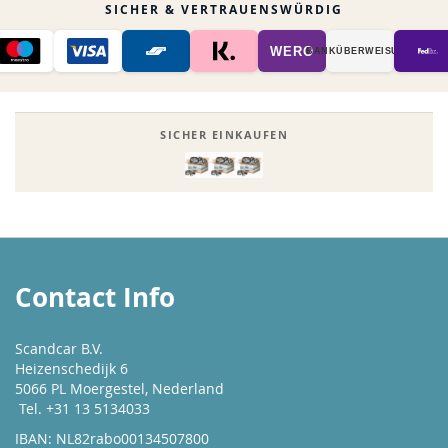
SICHER & VERTRAUENSWÜRDIG
WERO
BANK­ÜBER­WEISUNG
SICHER EINKAUFEN
Contact Info
Scandcar B.V.
Heizenschedijk 6
5066 PL Moergestel, Nederland
Tel. +31 13 5134033
IBAN: NL82rabo00134507800