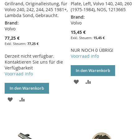
Grillrand, Originalleistung, für
Plate, Left, Volvo 140, 240, 260
Volvo 240, 242, 244, 245 1981+,
(1975-1984), NOS, 1213665
Lambda Sond, Gebraucht.
Brand:
Brand:
Volvo
Volvo
15,45 €
77,25 €
15,45 €
77,25 €
NUR NOCH 0 ÜBRIG!
Derzeit nicht verfügbar.
Voorraad info
Kontaktieren Sie uns für die
Verfügbarkeit
In den Warenkorb
Voorraad info
ZUR
ZUR
In den Warenkorb
WUNSCHLISTE
VERGLEICHSLISTE
ZUR
ZUR
HINZUFÜGEN
HINZUFÜGEN
WUNSCHLISTE
VERGLEICHSLISTE
HINZUFÜGEN
HINZUFÜGEN