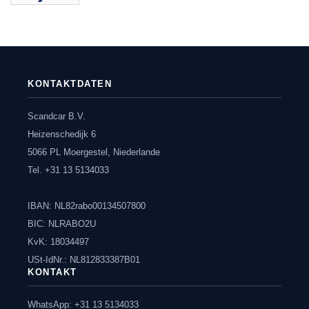
KONTAKTDATEN
Scandcar B.V.
Heizenschedijk 6
5066 PL Moergestel, Niederlande
Tel. +31 13 5134033
IBAN: NL82rabo00134507800
BIC: NLRABO2U
KvK: 18034497
USt-IdNr.: NL812833387B01
KONTAKT
WhatsApp: +31 13 5134033