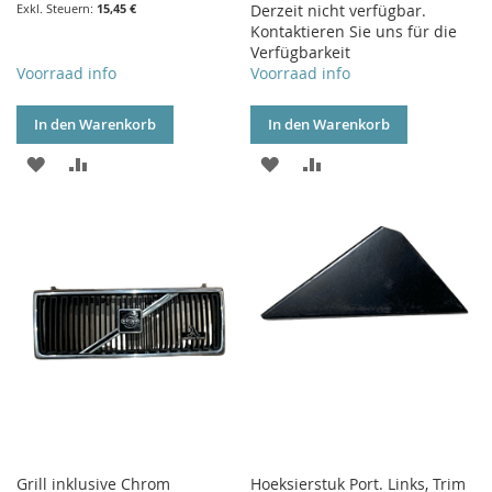
15,45 €
Derzeit nicht verfügbar.
Kontaktieren Sie uns für die
Verfügbarkeit
Voorraad info
Voorraad info
In den Warenkorb
In den Warenkorb
ZUR
ZUR
ZUR
ZUR
WUNSCHLISTE
VERGLEICHSLISTE
WUNSCHLISTE
VERGLEICHSLISTE
HINZUFÜGEN
HINZUFÜGEN
HINZUFÜGEN
HINZUFÜGEN
Grill inklusive Chrom
Hoeksierstuk Port. Links, Trim