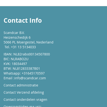
Contact Info
Scandcar B.V.
Heizenschedijk 6
5066 PL Moergestel, Nederland
Tel. +31 13 5134033
IBAN: NL82rabo00134507800
BIC: NLRABO2U
KVK: 18034497
BTW: NL812833387B01
Whatsapp: +31645170597
Email :
info@scandcar.com
Contact administratie
Contact Verzend afdeling
Contact onderdelen vragen
Openingstijden ma-vrij: