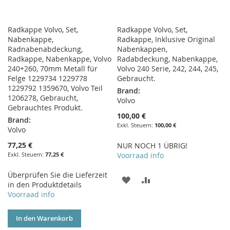
Radkappe Volvo, Set,
Radkappe Volvo, Set,
Nabenkappe,
Radkappe, Inklusive Original
Radnabenabdeckung,
Nabenkappen,
Radkappe, Nabenkappe, Volvo
Radabdeckung, Nabenkappe,
240+260, 70mm Metall für
Volvo 240 Serie, 242, 244, 245,
Felge 1229734 1229778
Gebraucht.
1229792 1359670, Volvo Teil
Brand:
1206278, Gebraucht,
Volvo
Gebrauchtes Produkt.
100,00 €
Brand:
100,00 €
Volvo
77,25 €
NUR NOCH 1 ÜBRIG!
77,25 €
Voorraad info
Überprüfen Sie die Lieferzeit
ZUR
ZUR
in den Produktdetails
Voorraad info
WUNSCHLISTE
VERGLEICHSLISTE
HINZUFÜGEN
HINZUFÜGEN
In den Warenkorb