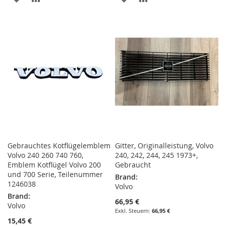
WUNSCHLISTE
VERGLEICHSLISTE
WUNSCHLISTE
VERGLEICHSLISTE
HINZUFÜGEN
HINZUFÜGEN
HINZUFÜGEN
HINZUFÜGEN
Gebrauchtes Kotflügelemblem
Gitter, Originalleistung, Volvo
Volvo 240 260 740 760,
240, 242, 244, 245 1973+,
Emblem Kotflügel Volvo 200
Gebraucht
und 700 Serie, Teilenummer
Brand:
1246038
Volvo
Brand:
66,95 €
Volvo
66,95 €
15,45 €