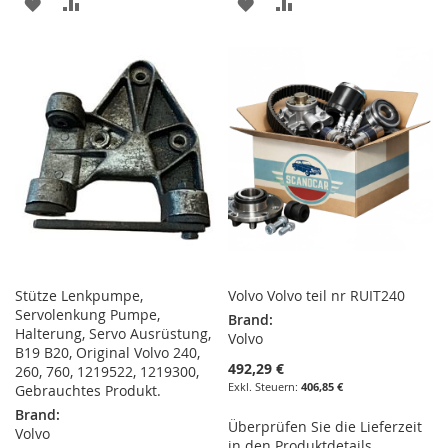
ZUR
ZUR
ZUR
ZUR
WUNSCHLISTE
VERGLEICHSLISTE
WUNSCHLISTE
VERGLEICHSLISTE
HINZUFÜGEN
HINZUFÜGEN
HINZUFÜGEN
HINZUFÜGEN
Stütze Lenkpumpe,
Volvo Volvo teil nr RUIT240
Servolenkung Pumpe,
Brand:
Halterung, Servo Ausrüstung,
Volvo
B19 B20, Original Volvo 240,
492,29 €
260, 760, 1219522, 1219300,
406,85 €
Gebrauchtes Produkt.
Brand:
Überprüfen Sie die Lieferzeit
Volvo
in den Produktdetails