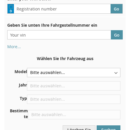
Geben Sie unten Ihre Fahrgestellnummer ein
More...
Ihre Fahrgestellnummer finden Sie auf der Rückseite Ihrer
Zulassungsbescheinigung. Und auch im Auto
Wählen Sie Ihr Fahrzeug aus
Auf der Bodenplatte für den rechten Vordersitz
Model
Zentrieren Sie es an der Trennwand unter der Haube
Direkt im Motorraum
Jahr
In der Nähe der Windschutzscheibe, auf dem
Typ
Armaturenbrett
In der rechten hinteren Türsäule
Bestimm
te
Löschen Sie
Suchen