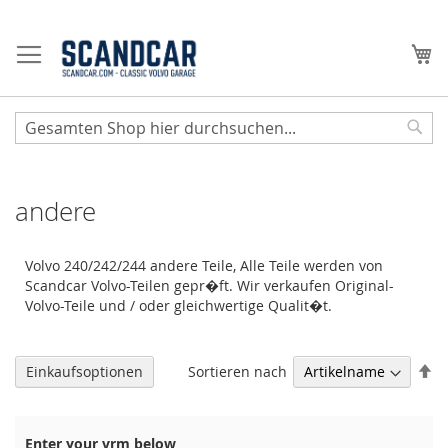
Zum
Inhalt
Me
springen
Sear
andere
Volvo 240/242/244 andere Teile, Alle Teile werden von
Scandcar Volvo-Teilen gepr�ft. Wir verkaufen Original-
Volvo-Teile und / oder gleichwertige Qualit�t.
Ab
Sortieren nach
Einkaufsoptionen
so
Enter your vrm below