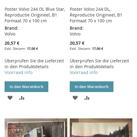
Poster Volvo 244 DL Blue Star,
Poster Volvo 244 DL,
Reproductie Origineel, B1
Reproductie Origineel, B1
Formaat 70 x 100 cm
Formaat 70 x 100 cm
Brand:
Brand:
Volvo
Volvo
20,57 €
20,57 €
17,00 €
17,00 €
Überprüfen Sie die Lieferzeit
Überprüfen Sie die Lieferzeit
in den Produktdetails
in den Produktdetails
Voorraad info
Voorraad info
In den Warenkorb
In den Warenkorb
ZUR
ZUR
ZUR
ZUR
WUNSCHLISTE
VERGLEICHSLISTE
WUNSCHLISTE
VERGLEICHSLISTE
HINZUFÜGEN
HINZUFÜGEN
HINZUFÜGEN
HINZUFÜGEN