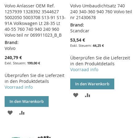
Volvo Anlasser OEM Ref.
Volvo Umbaudichtsatz 740
1257939 1328392 3544627
240 340-360 940 760 Volvo teil
5002050 5003708 S13-91 S13-
nr 21430678
91A Volkswagen Lt 28-35 Lt
Brand:
40-55 760 740 940 240 960
Scandcar
Volvo teil nr 069911023_B_B
53,54 €
Brand:
44,25 €
Volvo
240,79 €
Überprüfen Sie die Lieferzeit
199,00 €
in den Produktdetails
Voorraad info
Überprüfen Sie die Lieferzeit
in den Produktdetails
In den Warenkorb
Voorraad info
ZUR
ZUR
In den Warenkorb
WUNSCHLISTE
VERGLEICHSLISTE
ZUR
ZUR
HINZUFÜGEN
HINZUFÜGEN
WUNSCHLISTE
VERGLEICHSLISTE
HINZUFÜGEN
HINZUFÜGEN