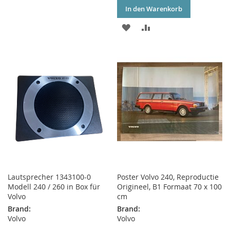
WUNSCHLISTE
VERGLEICHSLISTE
In den Warenkorb
HINZUFÜGEN
HINZUFÜGEN
ZUR
ZUR
WUNSCHLISTE
VERGLEICHSLISTE
HINZUFÜGEN
HINZUFÜGEN
Lautsprecher 1343100-0
Poster Volvo 240, Reproductie
Modell 240 / 260 in Box für
Origineel, B1 Formaat 70 x 100
Volvo
cm
Brand:
Brand:
Volvo
Volvo