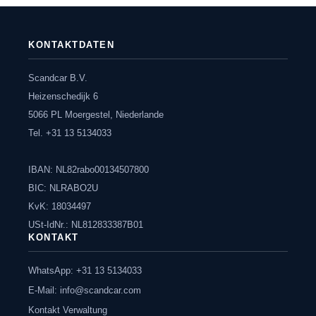
KONTAKTDATEN
Scandcar B.V.
Heizenschedijk 6
5066 PL Moergestel, Niederlande
Tel. +31 13 5134033
IBAN: NL82rabo00134507800
BIC: NLRABO2U
KvK: 18034497
USt-IdNr.: NL812833387B01
KONTAKT
WhatsApp: +31 13 5134033
E-Mail:
info@scandcar.com
Kontakt Verwaltung