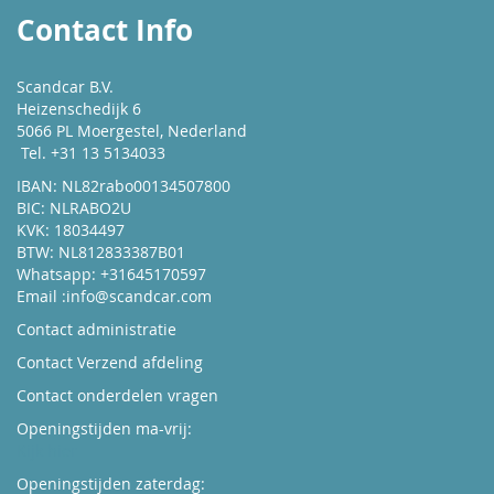
Contact Info
Scandcar B.V.
Heizenschedijk 6
5066 PL Moergestel, Nederland
Tel. +31 13 5134033
IBAN: NL82rabo00134507800
BIC: NLRABO2U
KVK: 18034497
BTW: NL812833387B01
Whatsapp: +31645170597
Email :
info@scandcar.com
Contact administratie
Contact Verzend afdeling
Contact onderdelen vragen
Openingstijden ma-vrij:
Kijk hier
Openingstijden zaterdag: