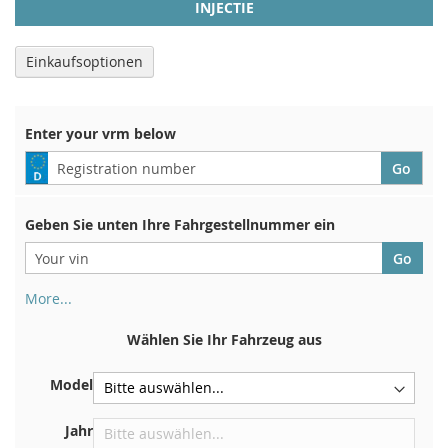
INJECTIE
Einkaufsoptionen
Enter your vrm below
Geben Sie unten Ihre Fahrgestellnummer ein
More...
Ihre Fahrgestellnummer finden Sie auf der Rückseite Ihrer
Zulassungsbescheinigung. Und auch im Auto
Wählen Sie Ihr Fahrzeug aus
Auf der Bodenplatte für den rechten Vordersitz
Model
Zentrieren Sie es an der Trennwand unter der Haube
Direkt im Motorraum
Jahr