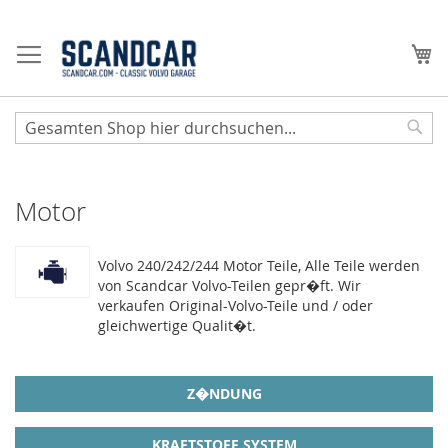
Zum
Inhalt
Me
springen
Sear
Motor
Volvo 240/242/244 Motor Teile, Alle Teile werden
von Scandcar Volvo-Teilen gepr�ft. Wir
verkaufen Original-Volvo-Teile und / oder
gleichwertige Qualit�t.
Z�NDUNG
KRAFTSTOFF SYSTEM