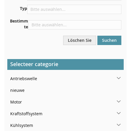
In der Nähe der Windschutzscheibe, auf dem
Typ
Armaturenbrett
In der rechten hinteren Türsäule
Bestimm
te
Löschen Sie
Suchen
Selecteer categorie
Antriebswelle
nieuwe
Motor
Kraftstoffsystem
Kühlsystem