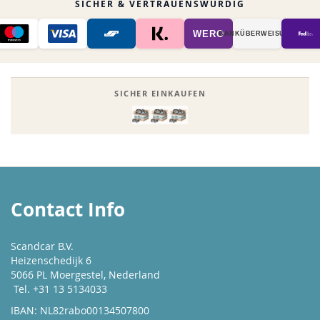
SICHER & VERTRAUENSWÜRDIG
WERO
BANK­ÜBER­WEISUNG
SICHER EINKAUFEN
Contact Info
Scandcar B.V.
Heizenschedijk 6
5066 PL Moergestel, Nederland
Tel. +31 13 5134033
IBAN: NL82rabo00134507800