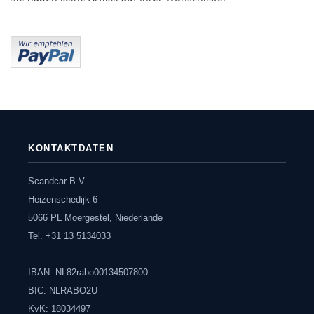
KONTAKTDATEN
Scandcar B.V.
Heizenschedijk 6
5066 PL Moergestel, Niederlande
Tel. +31 13 5134033
IBAN: NL82rabo00134507800
BIC: NLRABO2U
KvK: 18034497