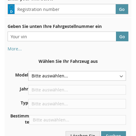
Geben Sie unten Ihre Fahrgestellnummer ein
More...
Ihre Fahrgestellnummer finden Sie auf der Rückseite Ihrer
Zulassungsbescheinigung. Und auch im Auto
Wählen Sie Ihr Fahrzeug aus
Auf der Bodenplatte für den rechten Vordersitz
Model
Zentrieren Sie es an der Trennwand unter der Haube
Direkt im Motorraum
Jahr
In der Nähe der Windschutzscheibe, auf dem
Typ
Armaturenbrett
In der rechten hinteren Türsäule
Bestimm
te
Löschen Sie
Suchen