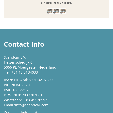
SICHER EINKAUFEN
Contact Info
Scandcar B.V.
Heizenschedijk 6
5066 PL Moergestel, Nederland
Tel. +31 13 5134033
IBAN: NL82rabo00134507800
BIC: NLRABO2U
KVK: 18034497
BTW: NL812833387B01
Whatsapp: +31645170597
Email :
info@scandcar.com
Contact administratie