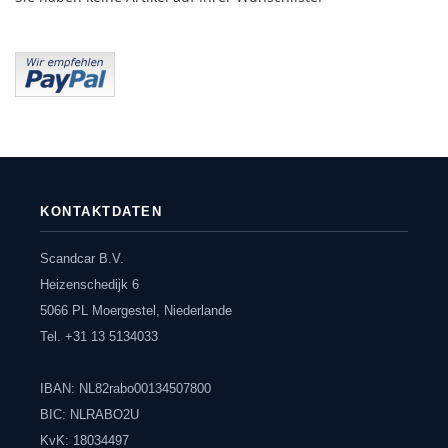
KONTAKTDATEN
Scandcar B.V.
Heizenschedijk 6
5066 PL Moergestel, Niederlande
Tel. +31 13 5134033
IBAN: NL82rabo00134507800
BIC: NLRABO2U
KvK: 18034497