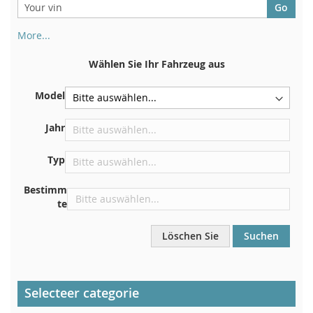
More...
Ihre Fahrgestellnummer finden Sie auf der Rückseite Ihrer
Zulassungsbescheinigung. Und auch im Auto
Wählen Sie Ihr Fahrzeug aus
Auf der Bodenplatte für den rechten Vordersitz
Model
Zentrieren Sie es an der Trennwand unter der Haube
Direkt im Motorraum
Jahr
In der Nähe der Windschutzscheibe, auf dem
Typ
Armaturenbrett
In der rechten hinteren Türsäule
Bestimm
te
Löschen Sie
Suchen
Selecteer categorie