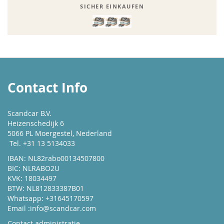
SICHER EINKAUFEN
Contact Info
Scandcar B.V.
Heizenschedijk 6
5066 PL Moergestel, Nederland
Tel. +31 13 5134033
IBAN: NL82rabo00134507800
BIC: NLRABO2U
KVK: 18034497
BTW: NL812833387B01
Whatsapp: +31645170597
Email :
info@scandcar.com
Contact administratie