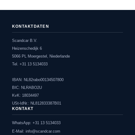
KONTAKTDATEN
Scandcar B.V.
Heizenschedijk 6
5066 PL Moergestel, Niederlande
Tel. +31 13 5134033
IBAN: NL82rabo00134507800
BIC: NLRABO2U
KvK: 18034497
USt-IdNr.: NL812833387B01
KONTAKT
WhatsApp: +31 13 5134033
E-Mail:
info@scandcar.com