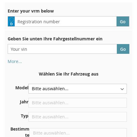
Enter your vrm below
Geben Sie unten Ihre Fahrgestellnummer ein
More...
Ihre Fahrgestellnummer finden Sie auf der Rückseite Ihrer
Zulassungsbescheinigung. Und auch im Auto
Wählen Sie Ihr Fahrzeug aus
Auf der Bodenplatte für den rechten Vordersitz
Model
Zentrieren Sie es an der Trennwand unter der Haube
Direkt im Motorraum
Jahr
In der Nähe der Windschutzscheibe, auf dem
Typ
Armaturenbrett
In der rechten hinteren Türsäule
Bestimm
te