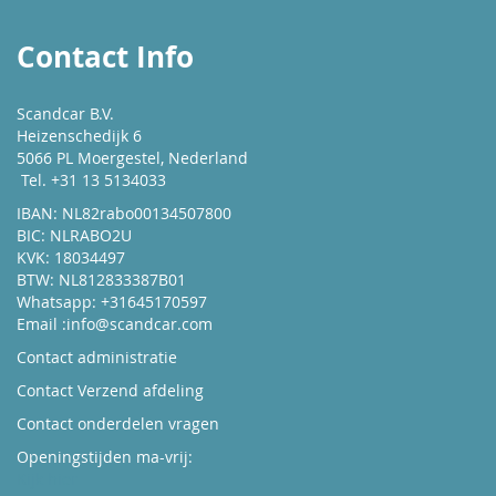
Contact Info
Scandcar B.V.
Heizenschedijk 6
5066 PL Moergestel, Nederland
Tel. +31 13 5134033
IBAN: NL82rabo00134507800
BIC: NLRABO2U
KVK: 18034497
BTW: NL812833387B01
Whatsapp: +31645170597
Email :
info@scandcar.com
Contact administratie
Contact Verzend afdeling
Contact onderdelen vragen
Openingstijden ma-vrij:
Kijk hier