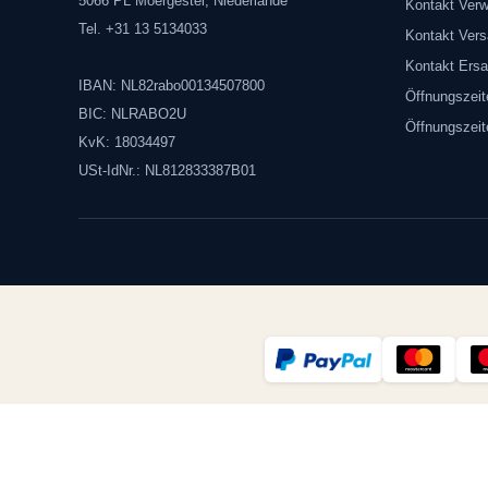
5066 PL Moergestel, Niederlande
Kontakt Verw
Tel. +31 13 5134033
Kontakt Vers
Kontakt Ersa
IBAN: NL82rabo00134507800
Öffnungszeit
BIC: NLRABO2U
Öffnungszei
KvK: 18034497
USt-IdNr.: NL812833387B01