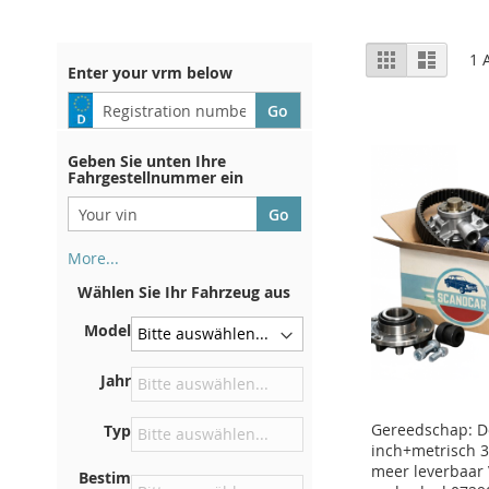
Anzeigen
Liste
Liste
1
A
Enter your vrm below
als
Geben Sie unten Ihre
Fahrgestellnummer ein
More...
Ihre Fahrgestellnummer finden
Wählen Sie Ihr Fahrzeug aus
Sie auf der Rückseite Ihrer
Zulassungsbescheinigung. Und
Model
auch im Auto
Auf der Bodenplatte für den
Jahr
rechten Vordersitz
Gereedschap: 
Typ
Zentrieren Sie es an der
inch+metrisch 3
Trennwand unter der Haube
meer leverbaar 
Bestim
Direkt im Motorraum