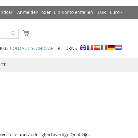
Währung
andcar
Anmelden
Ein Konto erstellen
EUR - Euro
Mein Warenkorb
Search
34033
CONTACT SCANDCAR
- RETURNS
ACT
lvo-Teile und / oder gleichwertige Qualit�t.