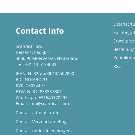
Datenschut
Contact Info
Suchbegrif
Erweiterte
Scandcar B.V.
Bestellun
Heizenschedijk 6
Kontaktier
5066 PL Moergestel, Nederland
Tel. +31 13 5134033
RSS
IBAN: NL82rabo00134507800
BIC: NLRABO2U
KVK: 18034497
BTW: NL812833387B01
Whatsapp: +31645170597
Email :
info@scandcar.com
Contact administratie
Contact Verzend afdeling
Contact onderdelen vragen