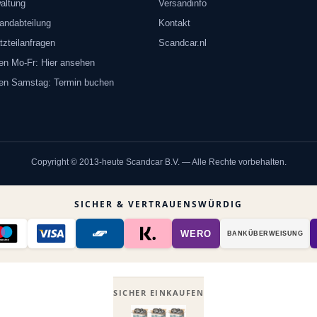
altung
Versandinfo
andabteilung
Kontakt
tzteilanfragen
Scandcar.nl
en Mo-Fr: Hier ansehen
ten Samstag: Termin buchen
Copyright © 2013-heute Scandcar B.V. — Alle Rechte vorbehalten.
SICHER & VERTRAUENSWÜRDIG
WERO
BANK­ÜBER­WEISUNG
SICHER EINKAUFEN