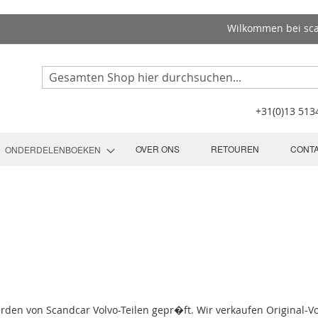
Wilkommen bei sc
Search
+31(0)13 51
OVER ONS
RETOUREN
CONT
ONDERDELENBOEKEN
erden von Scandcar Volvo-Teilen gepr�ft. Wir verkaufen Original-Vo