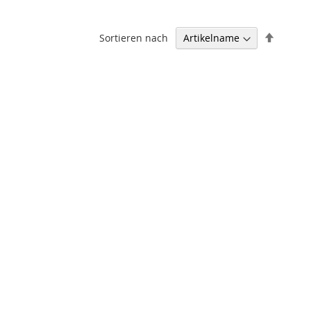
Abstei
Sortieren nach
sortier