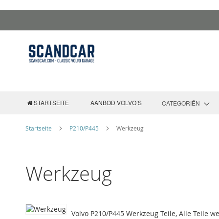
Zum
Inhalt
springen
STARTSEITE
AANBOD VOLVO’S
CATEGORIËN
Startseite
P210/P445
Werkzeug
Werkzeug
Volvo P210/P445 Werkzeug Teile, Alle Teile w