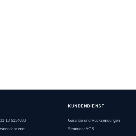
KUNDENDIENST
31 13 5134033
Garantie und Rücksendungen
@scandcar.com
Scandcar AGB