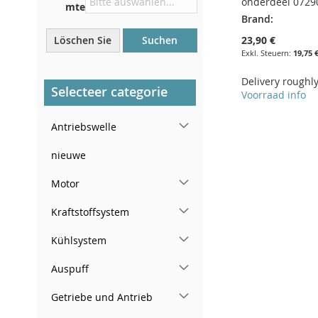
onderdeel 0729
mte
Brand:
In der Nähe der
Windschutzscheibe, auf dem
23,90 €
Löschen Sie
Suchen
Armaturenbrett
19,75 
In der rechten hinteren
Delivery roughl
Türsäule
Selecteer categorie
Voorraad info
In den Warenkorb
Antriebswelle
ZUR
nieuwe
WUNSCHLISTE
ZUR
Motor
HINZUFÜGEN
VERGLEICHSLISTE
Kraftstoffsystem
HINZUFÜGEN
Kühlsystem
Auspuff
Getriebe und Antrieb