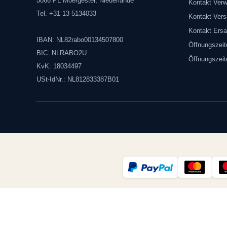
5066 PL Moergestel, Niederlande
Kontakt Verw
Tel. +31 13 5134033
Kontakt Vers
Kontakt Ersa
IBAN: NL82rabo00134507800
Öffnungszeit
BIC: NLRABO2U
Öffnungszei
KvK: 18034497
USt-IdNr.: NL812833387B01