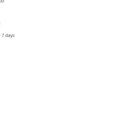
00
€
y 7 days