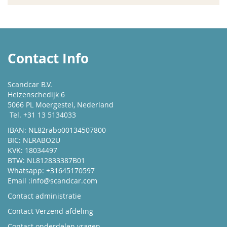
Contact Info
Scandcar B.V.
Heizenschedijk 6
5066 PL Moergestel, Nederland
Tel. +31 13 5134033
IBAN: NL82rabo00134507800
BIC: NLRABO2U
KVK: 18034497
BTW: NL812833387B01
Whatsapp: +31645170597
Email :
info@scandcar.com
Contact administratie
Contact Verzend afdeling
Contact onderdelen vragen