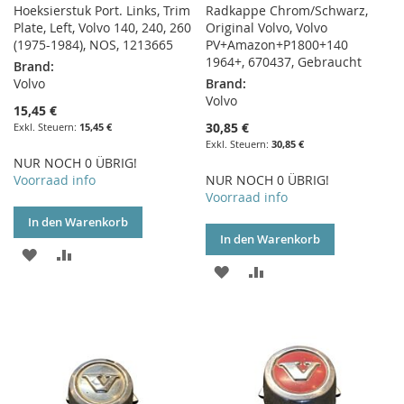
Hoeksierstuk Port. Links, Trim
Radkappe Chrom/Schwarz,
Plate, Left, Volvo 140, 240, 260
Original Volvo, Volvo
(1975-1984), NOS, 1213665
PV+Amazon+P1800+140
1964+, 670437, Gebraucht
Brand:
Volvo
Brand:
Volvo
15,45 €
30,85 €
15,45 €
30,85 €
NUR NOCH 0 ÜBRIG!
Voorraad info
NUR NOCH 0 ÜBRIG!
Voorraad info
In den Warenkorb
In den Warenkorb
ZUR
ZUR
ZUR
ZUR
WUNSCHLISTE
VERGLEICHSLISTE
WUNSCHLISTE
VERGLEICHSLISTE
HINZUFÜGEN
HINZUFÜGEN
HINZUFÜGEN
HINZUFÜGEN