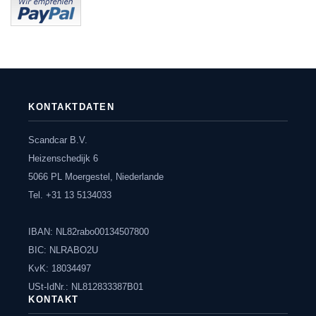
KONTAKTDATEN
Scandcar B.V.
Heizenschedijk 6
5066 PL Moergestel, Niederlande
Tel. +31 13 5134033
IBAN: NL82rabo00134507800
BIC: NLRABO2U
KvK: 18034497
USt-IdNr.: NL812833387B01
KONTAKT