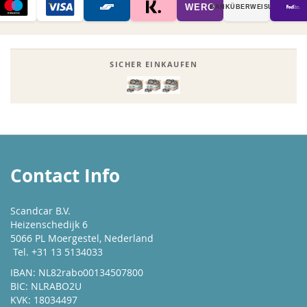
WERO
BANK­ÜBER­WEISUNG
SICHER EINKAUFEN
Contact Info
Scandcar B.V.
Heizenschedijk 6
5066 PL Moergestel, Nederland
Tel. +31 13 5134033
IBAN: NL82rabo00134507800
BIC: NLRABO2U
KVK: 18034497